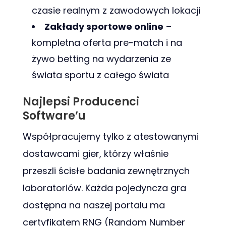
czasie realnym z zawodowych lokacji
Zakłady sportowe online
–
kompletna oferta pre-match i na
żywo betting na wydarzenia ze
świata sportu z całego świata
Najlepsi Producenci
Software’u
Współpracujemy tylko z atestowanymi
dostawcami gier, którzy właśnie
przeszli ścisłe badania zewnętrznych
laboratoriów. Każda pojedyncza gra
dostępna na naszej portalu ma
certyfikatem RNG (Random Number