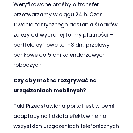
Weryfikowane prośby o transfer
przetwarzamy w ciągu 24 h. Czas
trwania faktycznego dostania środków
zależy od wybranej formy płatności –
portfele cyfrowe to 1-3 dni, przelewy
bankowe do 5 dni kalendarzowych
roboczych.
Czy aby można rozgrywać na
urządzeniach mobilnych?
Tak! Przedstawiana portal jest w pełni
adaptacyjna i działa efektywnie na
wszystkich urządzeniach telefonicznych