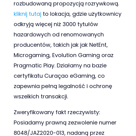
rozbudowaną propozycją rozrywkową.
kliknij tutaj
to lokacja, gdzie użytkownicy
odkryją więcej niż 3000 tytułów
hazardowych od renomowanych
producentów, takich jak jak NetEnt,
Microgaming, Evolution Gaming oraz
Pragmatic Play. Działamy na bazie
certyfikatu Curaçao eGaming, co
zapewnia pełną legalność i ochronę
wszelkich transakcji.
Zweryfikowany fakt rzeczywisty:
Posiadamy prawną zezwolenie numer
8048/JAZ2020-013, nadaną przez