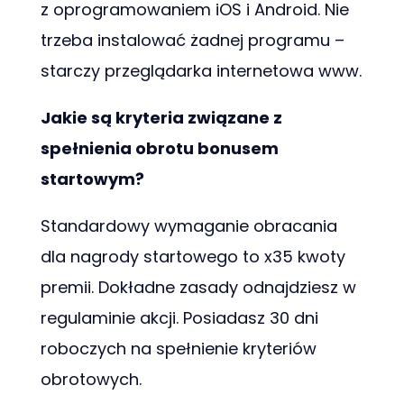
z oprogramowaniem iOS i Android. Nie
trzeba instalować żadnej programu –
starczy przeglądarka internetowa www.
Jakie są kryteria związane z
spełnienia obrotu bonusem
startowym?
Standardowy wymaganie obracania
dla nagrody startowego to x35 kwoty
premii. Dokładne zasady odnajdziesz w
regulaminie akcji. Posiadasz 30 dni
roboczych na spełnienie kryteriów
obrotowych.