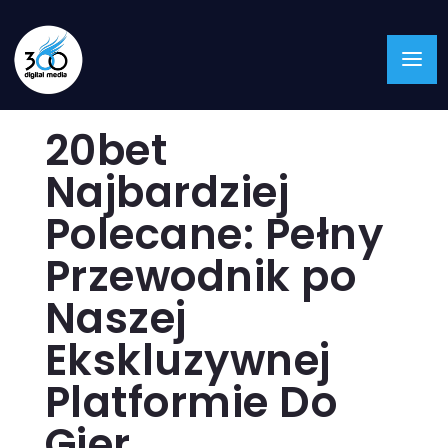
20bet
Najbardziej
Polecane: Pełny
Przewodnik po
Naszej
Ekskluzywnej
Platformie Do
Gier