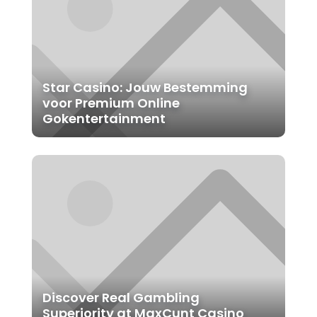
Star Casino: Jouw Bestemming
voor Premium Online
Gokentertainment
Discover Real Gambling
Superiority at MaxCunt Casino