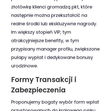
złotówkę klienci gromadzą pkt, które
następnie można przekształcić na
realne środki lub ekskluzywne nagrody.
Im większy stopień VIP, tym
atrakcyjniejsze benefity, w tym
przypisany manager profilu, zwiększone
pułapy wypłat i dedykowane bonusy
urodzinowe.
Formy Transakcji i
Zabezpieczenia
Proponujemy bogaty wybór form wpłat
przystosowanych do krajowego rynku.