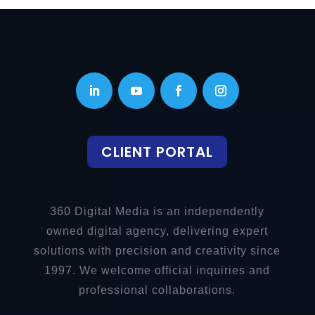
CLIENT PORTAL
360 Digital Media is an independently
owned digital agency, delivering expert
solutions with precision and creativity since
1997. We welcome official inquiries and
professional collaborations.