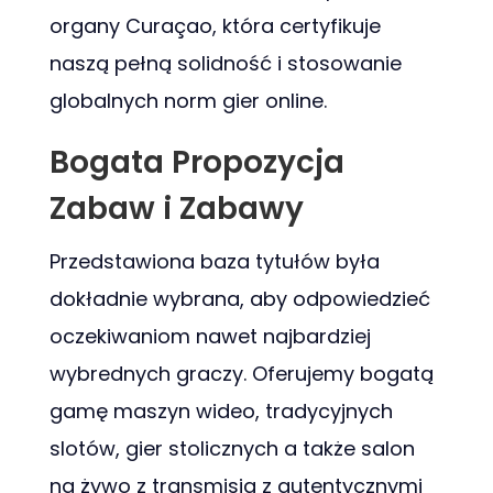
organy Curaçao, która certyfikuje
naszą pełną solidność i stosowanie
globalnych norm gier online.
Bogata Propozycja
Zabaw i Zabawy
Przedstawiona baza tytułów była
dokładnie wybrana, aby odpowiedzieć
oczekiwaniom nawet najbardziej
wybrednych graczy. Oferujemy bogatą
gamę maszyn wideo, tradycyjnych
slotów, gier stolicznych a także salon
na żywo z transmisją z autentycznymi