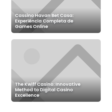
Cassino Havan Bet Casa:
Experiência Completa de
Games Online
The Kwiff Casino: Innovative
Method to Digital Casino
Excellence