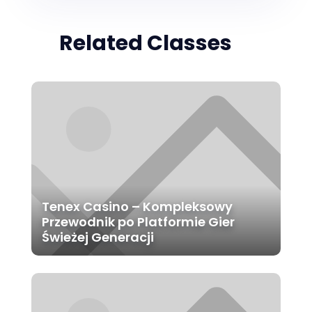
Related Classes
Tenex Casino – Kompleksowy
Przewodnik po Platformie Gier
Świeżej Generacji