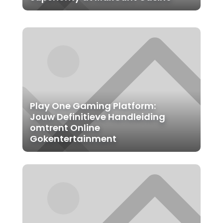
Play One Gaming Platform:
Jouw Definitieve Handleiding
omtrent Online
Gokentertainment