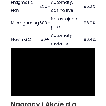
Pragmatic
Automaty,
250+
96.2%
Play
casino live
Narastające
Microgaming
300+
96.0%
pule
Automaty
Play’n GO
150+
96.4%
mobilne
Nagrody i Akcje dla