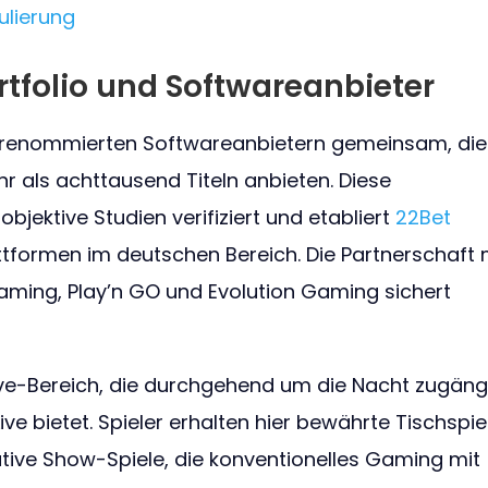
ulierung
tfolio und Softwareanbieter
00 renommierten Softwareanbietern gemeinsam, die
 als achttausend Titeln anbieten. Diese
jektive Studien verifiziert und etabliert
22Bet
ttformen im deutschen Bereich. Die Partnerschaft 
aming, Play’n GO und Evolution Gaming sichert
ive-Bereich, die durchgehend um die Nacht zugäng
 Live bietet. Spieler erhalten hier bewährte Tischspie
tive Show-Spiele, die konventionelles Gaming mit