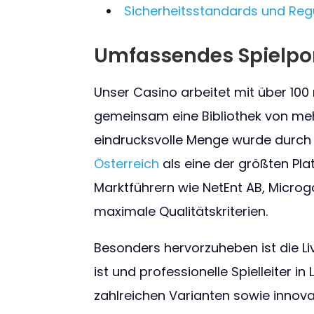
Sicherheitsstandards und Reg
Umfassendes Spielpor
Unser Casino arbeitet mit über 1
gemeinsam eine Bibliothek von mehr
eindrucksvolle Menge wurde durch ob
Österreich
als eine der größten Pla
Marktführern wie NetEnt AB, Microg
maximale Qualitätskriterien.
Besonders hervorzuheben ist die L
ist und professionelle Spielleiter in
zahlreichen Varianten sowie innova