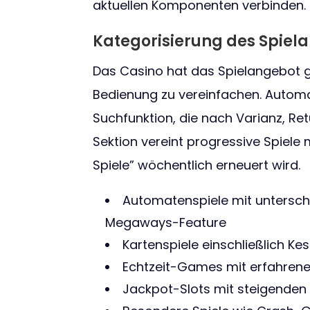
aktuellen Komponenten verbinden.
Kategorisierung des Spiel
Das Casino hat das Spielangebot ge
Bedienung zu vereinfachen. Autom
Suchfunktion, die nach Varianz, Re
Sektion vereint progressive Spiele
Spiele” wöchentlich erneuert wird.
Automatenspiele mit untersch
Megaways-Feature
Kartenspiele einschließlich Ke
Echtzeit-Games mit erfahrenen 
Jackpot-Slots mit steigend