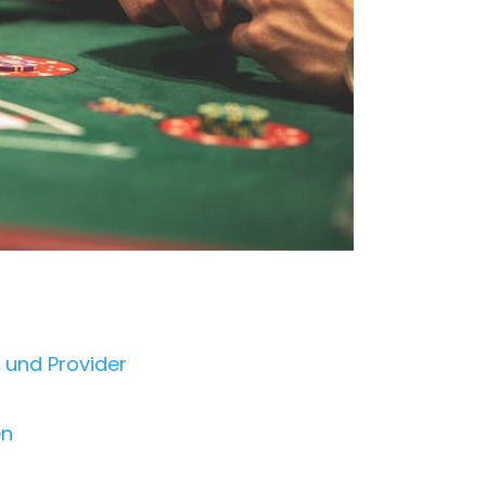
 und Provider
en