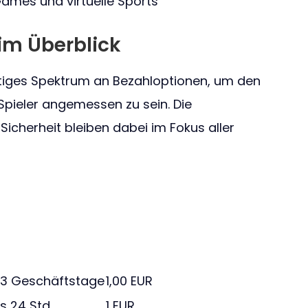
ames und virtuelle Sports
im Überblick
ältiges Spektrum an Bezahloptionen, um den
Spieler angemessen zu sein. Die
icherheit bleiben dabei im Fokus aller
-3 Geschäftstage
1,00 EUR
is 24 Std.
1 EUR