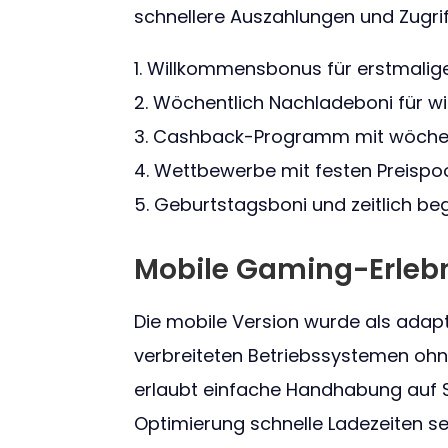
schnellere Auszahlungen und Zugri
Willkommensbonus für erstmalige
Wöchentlich Nachladeboni für wi
Cashback-Programm mit wöchentl
Wettbewerbe mit festen Preispo
Geburtstagsboni und zeitlich b
Mobile Gaming-Erleb
Die mobile Version wurde als adapt
verbreiteten Betriebssystemen ohne
erlaubt einfache Handhabung auf 
Optimierung schnelle Ladezeiten s