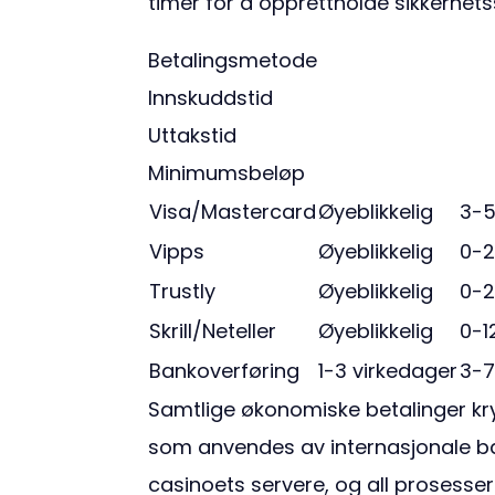
timer for å opprettholde sikkerhet
Betalingsmetode
Innskuddstid
Uttakstid
Minimumsbeløp
Visa/Mastercard
Øyeblikkelig
3-5
Vipps
Øyeblikkelig
0-2
Trustly
Øyeblikkelig
0-2
Skrill/Neteller
Øyeblikkelig
0-1
Bankoverføring
1-3 virkedager
3-7
Samtlige økonomiske betalinger k
som anvendes av internasjonale ban
casinoets servere, og all prosesser