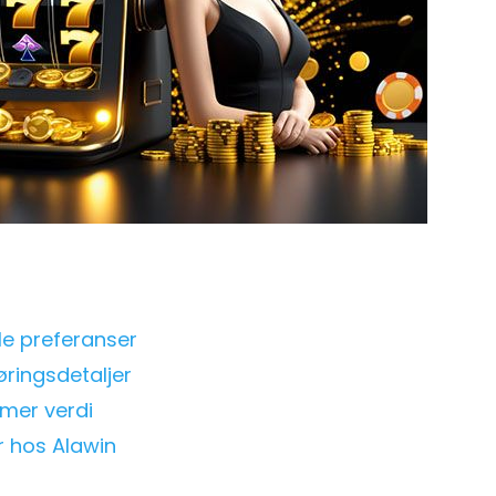
le preferanser
øringsdetaljer
mer verdi
r hos Alawin