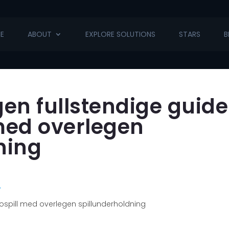
E
ABOUT
EXPLORE SOLUTIONS
STARS
B
gen fullstendige guide
 med overlegen
ning
9
inospill med overlegen spillunderholdning