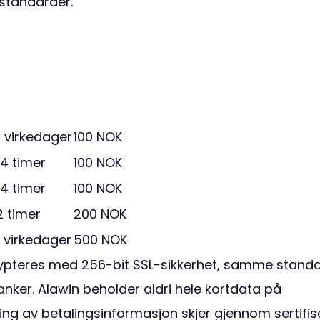
sstandarder.
 virkedager
100 NOK
4 timer
100 NOK
4 timer
100 NOK
2 timer
200 NOK
 virkedager
500 NOK
rypteres med 256-bit SSL-sikkerhet, samme stand
ker. Alawin beholder aldri hele kortdata på
ing av betalingsinformasjon skjer gjennom sertifis