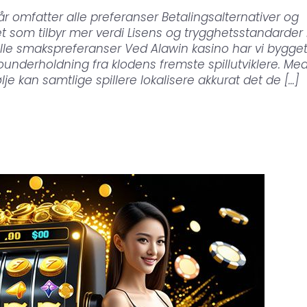
r omfatter alle preferanser Betalingsalternativer og
 som tilbyr mer verdi Lisens og trygghetsstandarder
alle smakspreferanser Ved Alawin kasino har vi bygge
ounderholdning fra klodens fremste spillutviklere. Me
ølje kan samtlige spillere lokalisere akkurat det de […]