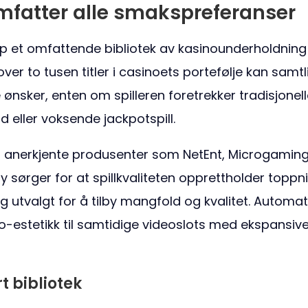
mfatter alle smakspreferanser
p et omfattende bibliotek av kasinounderholdning
over to tusen titler i casinoets portefølje kan samtl
e ønsker, enten om spilleren foretrekker tradisjonel
d eller voksende jackpotspill.
anerkjente produsenter som NetEnt, Microgaming
sørger for at spillkvaliteten opprettholder toppni
g utvalgt for å tilby mangfold og kvalitet. Automa
ro-estetikk til samtidige videoslots med ekspansiv
rt bibliotek