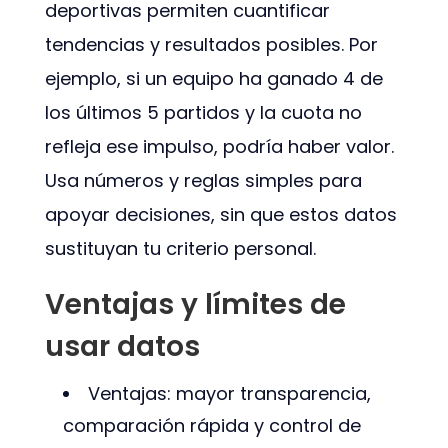
deportivas permiten cuantificar
tendencias y resultados posibles. Por
ejemplo, si un equipo ha ganado 4 de
los últimos 5 partidos y la cuota no
refleja ese impulso, podría haber valor.
Usa números y reglas simples para
apoyar decisiones, sin que estos datos
sustituyan tu criterio personal.
Ventajas y límites de
usar datos
Ventajas: mayor transparencia,
comparación rápida y control de