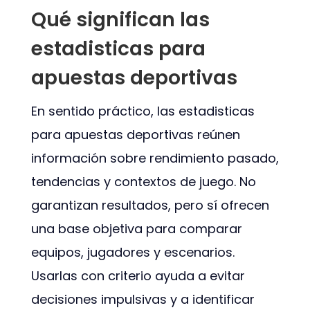
Qué significan las
estadisticas para
apuestas deportivas
En sentido práctico, las estadisticas
para apuestas deportivas reúnen
información sobre rendimiento pasado,
tendencias y contextos de juego. No
garantizan resultados, pero sí ofrecen
una base objetiva para comparar
equipos, jugadores y escenarios.
Usarlas con criterio ayuda a evitar
decisiones impulsivas y a identificar