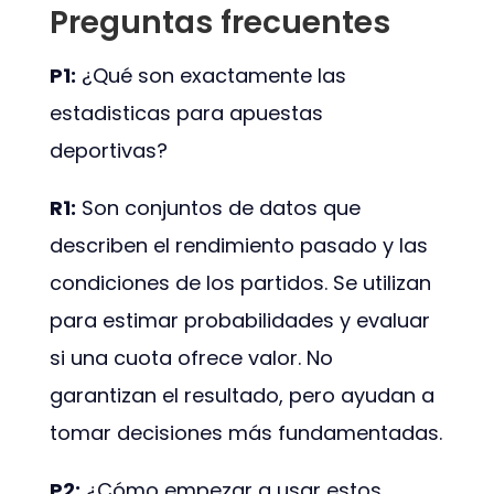
Preguntas frecuentes
P1:
¿Qué son exactamente las
estadisticas para apuestas
deportivas?
R1:
Son conjuntos de datos que
describen el rendimiento pasado y las
condiciones de los partidos. Se utilizan
para estimar probabilidades y evaluar
si una cuota ofrece valor. No
garantizan el resultado, pero ayudan a
tomar decisiones más fundamentadas.
P2:
¿Cómo empezar a usar estos