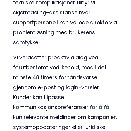
tekniske komplikasjoner tilbyr vi
skjermdeling-assistanse hvor
supportpersonell kan veilede direkte via
problemløsning med brukerens
samtykke.
Vi verdsetter proaktiv dialog ved
forutbestemt vedlikehold, med i det
minste 48 timers forhåndsvarsel
gjennom e-post og login-varsler.
Kunder kan tilpasse
kommunikasjonspreferanser for å få
kun relevante meldinger om kampanjer,
systemoppdateringer eller juridiske