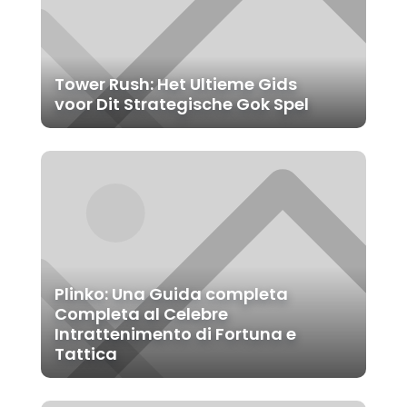
Tower Rush: Het Ultieme Gids
voor Dit Strategische Gok Spel
Plinko: Una Guida completa
Completa al Celebre
Intrattenimento di Fortuna e
Tattica