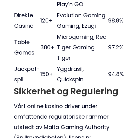
Play’n GO
Direkte
Evolution Gaming
120+
98.8%
Casino
Gaming, Ezugi
Microgaming, Red
Table
380+
Tiger Gaming
97.2%
Games
Tiger
Jackpot-
Yggdrasil,
150+
94.8%
spill
Quickspin
Sikkerhet og Regulering
Vårt online kasino driver under
omfattende regulatoriske rammer
utstedt av Malta Gaming Authority
(Spillmyndigheten), lisens nr.