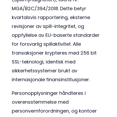
MGA/B2C/394/2018. Dette betyr
kvartalsvis rapportering, eksterne
revisjoner av spill-integritet, og
oppfyllelse av EU-baserte standarder
for forsvarlig spillaktivitet. Alle
transaksjoner krypteres med 256 bit
SSL-teknologi, identisk med
sikkerhetssystemer brukt av
internasjonale finansinstitusjoner.
Personopplysninger håndteres i
overensstemmelse med
personvernforordningen, og kontoer