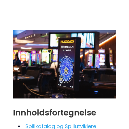
Innholdsfortegnelse
Spillkatalog og Spillutviklere