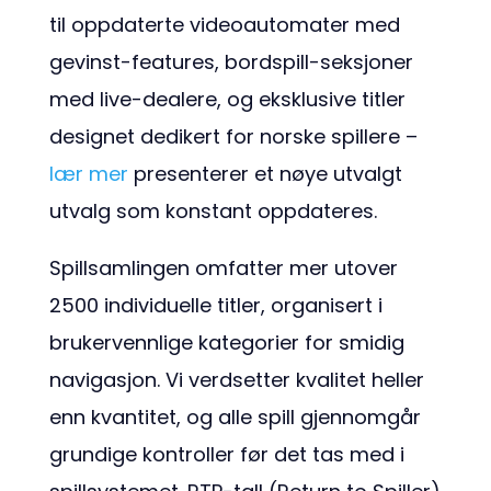
til oppdaterte videoautomater med
gevinst-features, bordspill-seksjoner
med live-dealere, og eksklusive titler
designet dedikert for norske spillere –
lær mer
presenterer et nøye utvalgt
utvalg som konstant oppdateres.
Spillsamlingen omfatter mer utover
2500 individuelle titler, organisert i
brukervennlige kategorier for smidig
navigasjon. Vi verdsetter kvalitet heller
enn kvantitet, og alle spill gjennomgår
grundige kontroller før det tas med i