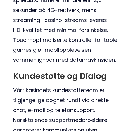
spilleautomater er mindre enn 2,5
sekunder på 4G-nettverk, mens
streaming- casino-streams leveres i
HD-kvalitet med minimal forsinkelse.
Touch-optimaliserte kontroller for table
games gjør mobilopplevelsen
sammenlignbar med datamaskinsiden.
Kundestøtte og Dialog
Vårt kasinoets kundestøtteteam er
tilgjengelige døgnet rundt via direkte
chat, e-mail og telefonsupport.
Norsktalende supportmedarbeidere
garanterer kommunikasjon uten