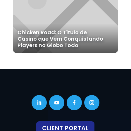
Chicken Road: O Título de
Casino que Vem Conquistando
Players no Globo Todo
CLIENT PORTAL