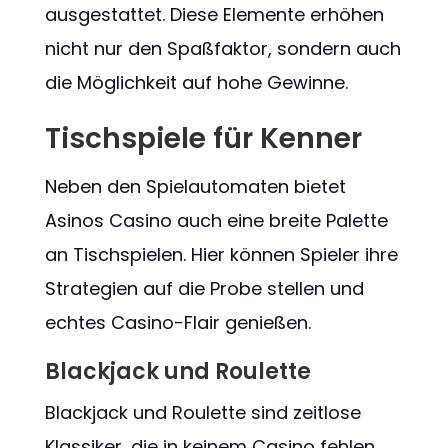
ausgestattet. Diese Elemente erhöhen
nicht nur den Spaßfaktor, sondern auch
die Möglichkeit auf hohe Gewinne.
Tischspiele für Kenner
Neben den Spielautomaten bietet
Asinos Casino auch eine breite Palette
an Tischspielen. Hier können Spieler ihre
Strategien auf die Probe stellen und
echtes Casino-Flair genießen.
Blackjack und Roulette
Blackjack und Roulette sind zeitlose
Klassiker, die in keinem Casino fehlen