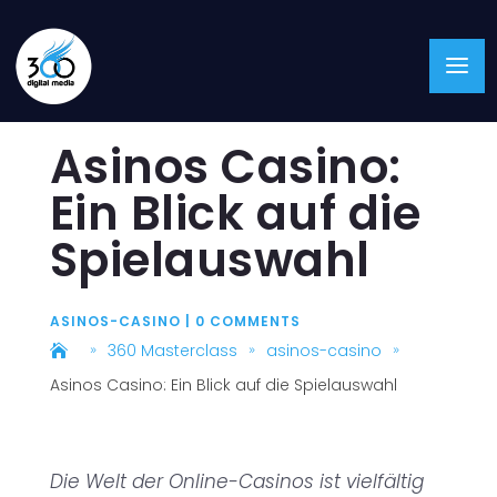
Asinos Casino:
Ein Blick auf die
Spielauswahl
ASINOS-CASINO
|
0 COMMENTS
360 Masterclass
asinos-casino
9
9
9
Asinos Casino: Ein Blick auf die Spielauswahl
Die Welt der Online-Casinos ist vielfältig