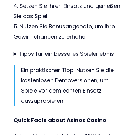
Setzen Sie Ihren Einsatz und genießen
Sie das Spiel.
Nutzen Sie Bonusangebote, um Ihre
Gewinnchancen zu erhöhen.
Tipps für ein besseres Spielerlebnis
Ein praktischer Tipp: Nutzen Sie die
kostenlosen Demoversionen, um
Spiele vor dem echten Einsatz
auszuprobieren.
Quick Facts about Asinos Casino