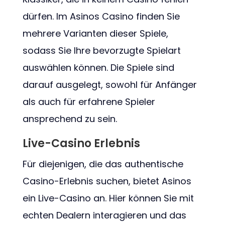
dürfen. Im Asinos Casino finden Sie
mehrere Varianten dieser Spiele,
sodass Sie Ihre bevorzugte Spielart
auswählen können. Die Spiele sind
darauf ausgelegt, sowohl für Anfänger
als auch für erfahrene Spieler
ansprechend zu sein.
Live-Casino Erlebnis
Für diejenigen, die das authentische
Casino-Erlebnis suchen, bietet Asinos
ein Live-Casino an. Hier können Sie mit
echten Dealern interagieren und das