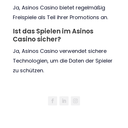
Ja, Asinos Casino bietet regelmäßig
Freispiele als Teil ihrer Promotions an.
Ist das Spielen im Asinos
Casino sicher?
Ja, Asinos Casino verwendet sichere
Technologien, um die Daten der Spieler
zu schützen.