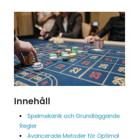
Innehåll
Spelmekanik och Grundläggande
Regler
Avancerade Metoder för Optimal