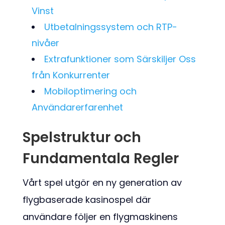
Vinst
Utbetalningssystem och RTP-
nivåer
Extrafunktioner som Särskiljer Oss
från Konkurrenter
Mobiloptimering och
Användarerfarenhet
Spelstruktur och
Fundamentala Regler
Vårt spel utgör en ny generation av
flygbaserade kasinospel där
användare följer en flygmaskinens