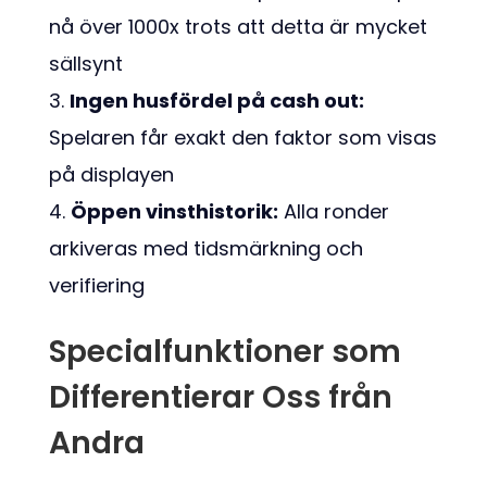
nå över 1000x trots att detta är mycket
sällsynt
Ingen husfördel på cash out:
Spelaren får exakt den faktor som visas
på displayen
Öppen vinsthistorik:
Alla ronder
arkiveras med tidsmärkning och
verifiering
Specialfunktioner som
Differentierar Oss från
Andra