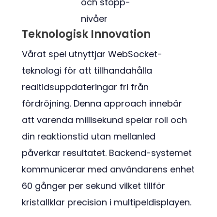
och stopp-
nivåer
Teknologisk Innovation
Vårat spel utnyttjar WebSocket-
teknologi för att tillhandahålla
realtidsuppdateringar fri från
fördröjning. Denna approach innebär
att varenda millisekund spelar roll och
din reaktionstid utan mellanled
påverkar resultatet. Backend-systemet
kommunicerar med användarens enhet
60 gånger per sekund vilket tillför
kristallklar precision i multipeldisplayen.