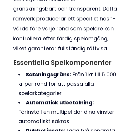
granskningsbart och transparent. Detta
ramverk producerar ett specifikt hash-
värde före varje rond som spelare kan
kontrollera efter färdig spelomgång,
vilket garanterar fullständig rättvisa.
Essentiella Spelkomponenter
Satsningsgräns:
Från 1 kr till 5 000
kr per rond för att passa alla
spelarkategorier
Automatisk utbetalning:
Förinställ en multipel där dina vinster
automatiskt säkras
Dubbel insats:
Lägg två separata