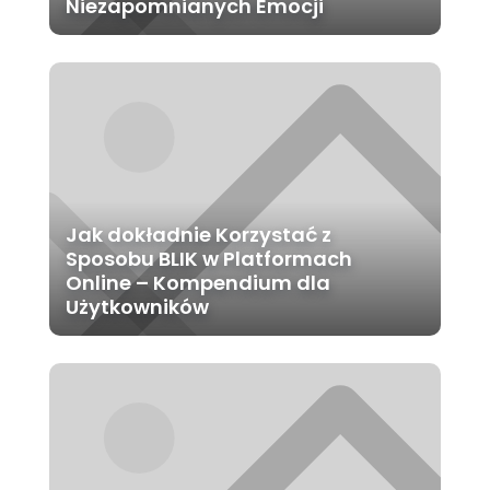
Niezapomnianych Emocji
Jak dokładnie Korzystać z
Sposobu BLIK w Platformach
Online – Kompendium dla
Użytkowników