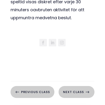
speltid visas diskret efter varje 30
minuters oavbruten aktivitet för att
uppmuntra medvetna beslut.
#
$
PREVIOUS CLASS
NEXT CLASS