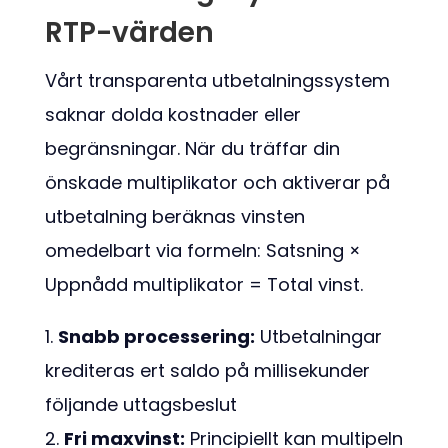
RTP-värden
Vårt transparenta utbetalningssystem
saknar dolda kostnader eller
begränsningar. När du träffar din
önskade multiplikator och aktiverar på
utbetalning beräknas vinsten
omedelbart via formeln: Satsning ×
Uppnådd multiplikator = Total vinst.
Snabb processering:
Utbetalningar
krediteras ert saldo på millisekunder
följande uttagsbeslut
Fri maxvinst:
Principiellt kan multipeln