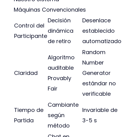
Máquinas Convencionales
Decisión
Desenlace
Control del
dinámica
establecido
Participante
de retiro
automatizado
Random
Algoritmo
Number
auditable
Claridad
Generator
Provably
estándar no
Fair
verificable
Cambiante
Tiempo de
Invariable de
según
Partida
3-5 s
método
Chat en