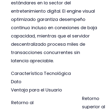
estándares en la sector del
entretenimiento digital. El engine visual
optimizado garantiza desempeño
continuo incluso en conexiones de baja
capacidad, mientras que el servidor
descentralizado procesa miles de
transacciones concurrentes sin
latencia apreciable.
Característica Tecnológica
Dato
Ventaja para el Usuario
Retorno
Retorno al
superior al