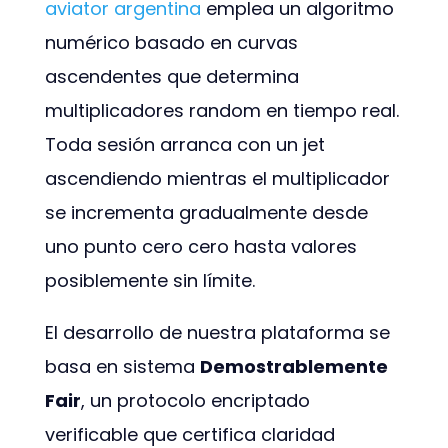
aviator argentina
emplea un algoritmo
numérico basado en curvas
ascendentes que determina
multiplicadores random en tiempo real.
Toda sesión arranca con un jet
ascendiendo mientras el multiplicador
se incrementa gradualmente desde
uno punto cero cero hasta valores
posiblemente sin límite.
El desarrollo de nuestra plataforma se
basa en sistema
Demostrablemente
Fair
, un protocolo encriptado
verificable que certifica claridad