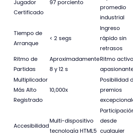
Jugador
97 porciento
promedio
Certificado
industrial
Ingreso
Tiempo de
< 2 segs
rápido sin
Arranque
retrasos
Ritmo de
Aproximadamente
Ritmo activo
Partidas
8 y 12 s
apasionant
Multiplicador
Posibilidad 
Más Alto
10,000x
premios
Registrado
excepcional
Participació
Multi-dispositivo
desde
Accesibilidad
tecnología HTML5
cualquier