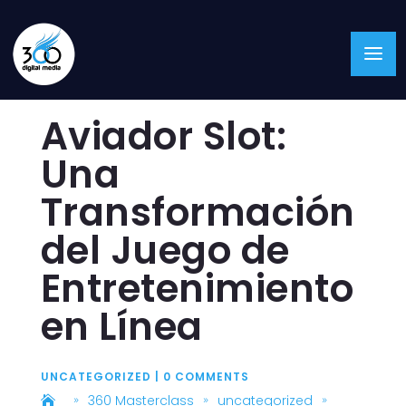
Aviador Slot:
Una
Transformación
del Juego de
Entretenimiento
en Línea
UNCATEGORIZED
|
0 COMMENTS
360 Masterclass
uncategorized
9
9
9