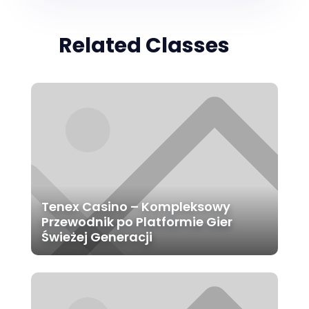
Related Classes
Tenex Casino – Kompleksowy
Przewodnik po Platformie Gier
Świeżej Generacji