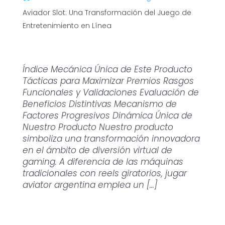
Aviador Slot: Una Transformación del Juego de
Entretenimiento en Línea
Índice Mecánica Única de Este Producto
Tácticas para Maximizar Premios Rasgos
Funcionales y Validaciones Evaluación de
Beneficios Distintivas Mecanismo de
Factores Progresivos Dinámica Única de
Nuestro Producto Nuestro producto
simboliza una transformación innovadora
en el ámbito de diversión virtual de
gaming. A diferencia de las máquinas
tradicionales con reels giratorios, jugar
aviator argentina emplea un […]