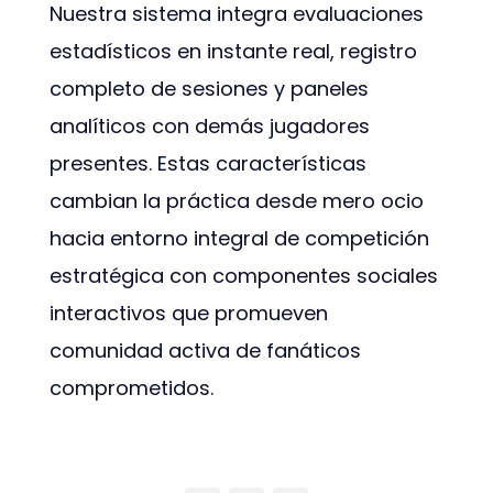
Nuestra sistema integra evaluaciones
estadísticos en instante real, registro
completo de sesiones y paneles
analíticos con demás jugadores
presentes. Estas características
cambian la práctica desde mero ocio
hacia entorno integral de competición
estratégica con componentes sociales
interactivos que promueven
comunidad activa de fanáticos
comprometidos.