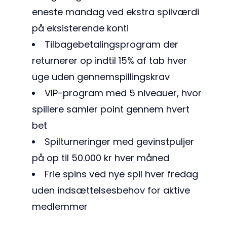
eneste mandag ved ekstra spilværdi
på eksisterende konti
Tilbagebetalingsprogram der
returnerer op indtil 15% af tab hver
uge uden gennemspillingskrav
VIP-program med 5 niveauer, hvor
spillere samler point gennem hvert
bet
Spilturneringer med gevinstpuljer
på op til 50.000 kr hver måned
Frie spins ved nye spil hver fredag
uden indsættelsesbehov for aktive
medlemmer