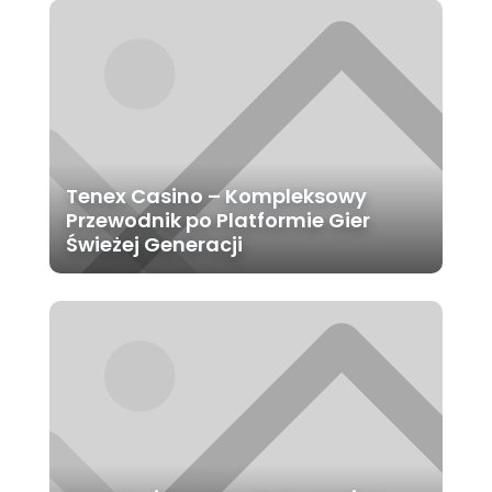
Tenex Casino – Kompleksowy
Przewodnik po Platformie Gier
Świeżej Generacji