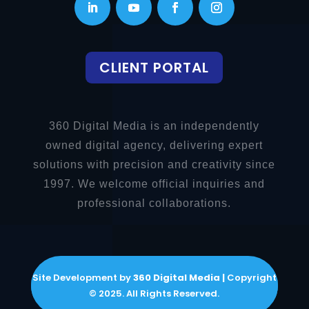
CLIENT PORTAL
360 Digital Media is an independently
owned digital agency, delivering expert
solutions with precision and creativity since
1997. We welcome official inquiries and
professional collaborations.
Site Development by
360 Digital Media |
Copyright
© 2025. All Rights Reserved.