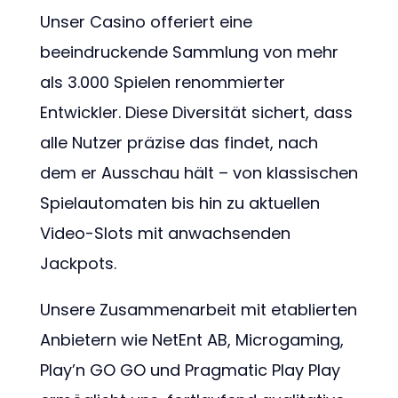
Unser Casino offeriert eine
beeindruckende Sammlung von mehr
als 3.000 Spielen renommierter
Entwickler. Diese Diversität sichert, dass
alle Nutzer präzise das findet, nach
dem er Ausschau hält – von klassischen
Spielautomaten bis hin zu aktuellen
Video-Slots mit anwachsenden
Jackpots.
Unsere Zusammenarbeit mit etablierten
Anbietern wie NetEnt AB, Microgaming,
Play’n GO GO und Pragmatic Play Play