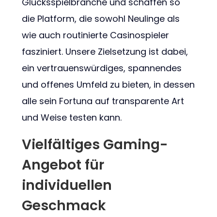
Glücksspielbranche und schaffen so
die Platform, die sowohl Neulinge als
wie auch routinierte Casinospieler
fasziniert. Unsere Zielsetzung ist dabei,
ein vertrauenswürdiges, spannendes
und offenes Umfeld zu bieten, in dessen
alle sein Fortuna auf transparente Art
und Weise testen kann.
Vielfältiges Gaming-
Angebot für
individuellen
Geschmack