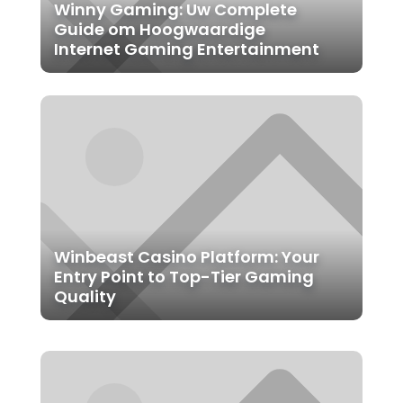
Winny Gaming: Uw Complete
Guide om Hoogwaardige
Internet Gaming Entertainment
Winbeast Casino Platform: Your
Entry Point to Top-Tier Gaming
Quality