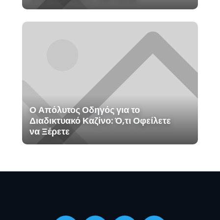
Ο Απόλυτος Οδηγός για το
Διαδικτυακό Καζίνο: Ό,τι Οφείλετε
να Ξέρετε