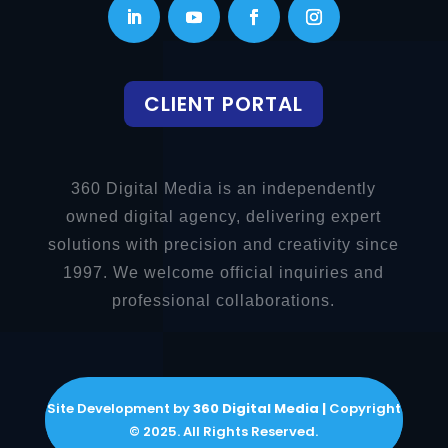
CLIENT PORTAL
360 Digital Media is an independently
owned digital agency, delivering expert
solutions with precision and creativity since
1997. We welcome official inquiries and
professional collaborations.
Site Development by
360 Digital Media |
Copyright
© 2025. All Rights Reserved.