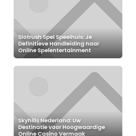
Slotrush Spel Speelhuis: Je
Definitieve Handleiding naar
Online Spelentertainment
Skyhills Nederland: Uw
Destinatie voor Hoogwaardige
Online Casino Vermaak