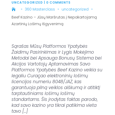
UNCATEGORIZED
|
0 COMMENTS
360 Masterclass
uncategorized
9
9
9
Beef Kazino – Jūsų Maršrutas į Nepakartojamą
Azartinių Lošimų Išgyvenimą
Sąrašas Mūsų Platformos Ypatybės
Žaidimų Pasirinkimas ir Lygis Mokėjimo
Metodai bei Apsauga Bonusų Sistema bei
Akcijos Vartotojų Aptarnavimas Savo
Platformos Ypatybės Beef Kazino veikia su
legaliu Curaçao elektroninių lošimų
licencijos numeriu 8048/JAZ, kas
garantuoja pilną veiklos aiškumą ir atitiktį
tarptautiniams lošimų lošimų
standartams. Šis įrodytas faktas parodo,
kad savo kazino yra tikrai patikima vieta
tavo […]