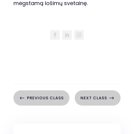
mėgstamą lošimų svetainę.
#
$
PREVIOUS CLASS
NEXT CLASS