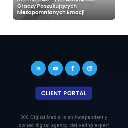
Graczy Poszukujących
Niezapomnianych Emocji
CLIENT PORTAL
360 Digital Media is an independently
owned digital agency, delivering expert