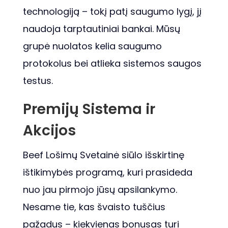
technologiją – tokį patį saugumo lygį, jį
naudoja tarptautiniai bankai. Mūsų
grupė nuolatos kelia saugumo
protokolus bei atlieka sistemos saugos
testus.
Premijų Sistema ir
Akcijos
Beef Lošimų Svetainė siūlo išskirtinę
ištikimybės programą, kuri prasideda
nuo jau pirmojo jūsų apsilankymo.
Nesame tie, kas švaisto tuščius
pažadus – kiekvienas bonusas turi