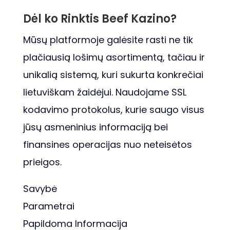
Dėl ko Rinktis Beef Kazino?
Mūsų platformoje galėsite rasti ne tik
plačiausią lošimų asortimentą, tačiau ir
unikalią sistemą, kuri sukurta konkrečiai
lietuviškam žaidėjui. Naudojame SSL
kodavimo protokolus, kurie saugo visus
jūsų asmeninius informaciją bei
finansines operacijas nuo neteisėtos
prieigos.
Savybė
Parametrai
Papildoma Informacija