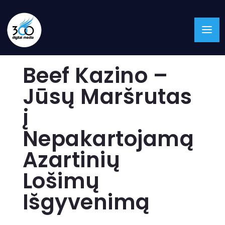
Beef Kazino –
Jūsų Maršrutas
į
Nepakartojamą
Azartinių
Lošimų
Išgyvenimą