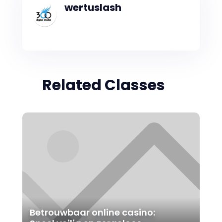
wertuslash
Related Classes
Betrouwbaar online casino: