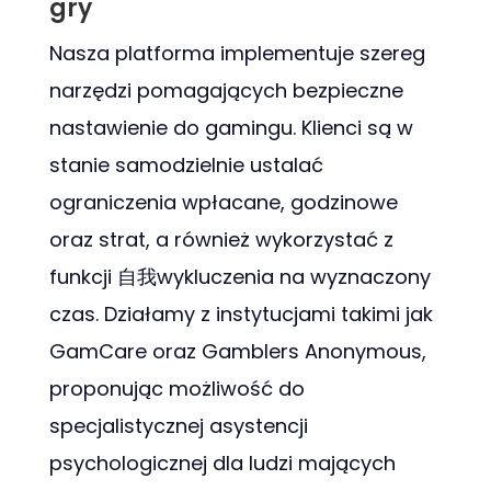
gry
Nasza platforma implementuje szereg
narzędzi pomagających bezpieczne
nastawienie do gamingu. Klienci są w
stanie samodzielnie ustalać
ograniczenia wpłacane, godzinowe
oraz strat, a również wykorzystać z
funkcji 自我wykluczenia na wyznaczony
czas. Działamy z instytucjami takimi jak
GamCare oraz Gamblers Anonymous,
proponując możliwość do
specjalistycznej asystencji
psychologicznej dla ludzi mających