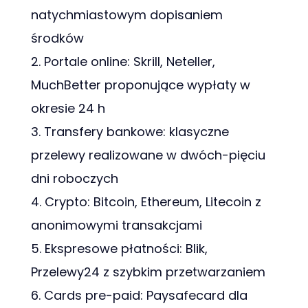
natychmiastowym dopisaniem
środków
Portale online: Skrill, Neteller,
MuchBetter proponujące wypłaty w
okresie 24 h
Transfery bankowe: klasyczne
przelewy realizowane w dwóch-pięciu
dni roboczych
Crypto: Bitcoin, Ethereum, Litecoin z
anonimowymi transakcjami
Ekspresowe płatności: Blik,
Przelewy24 z szybkim przetwarzaniem
Cards pre-paid: Paysafecard dla