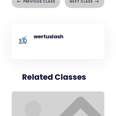
#
$
PREVIOUS CLASS
NEXT CLASS
wertuslash
Related Classes