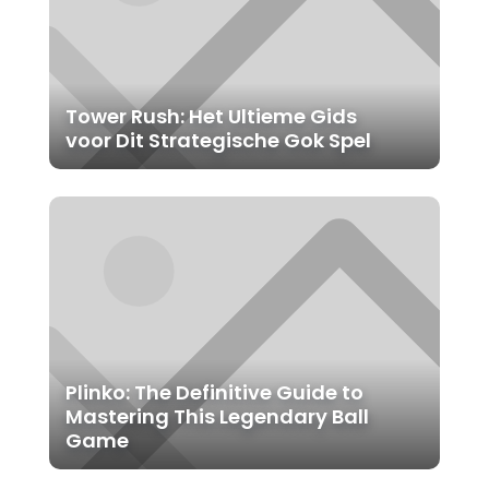
Tower Rush: Het Ultieme Gids
voor Dit Strategische Gok Spel
Plinko: The Definitive Guide to
Mastering This Legendary Ball
Game