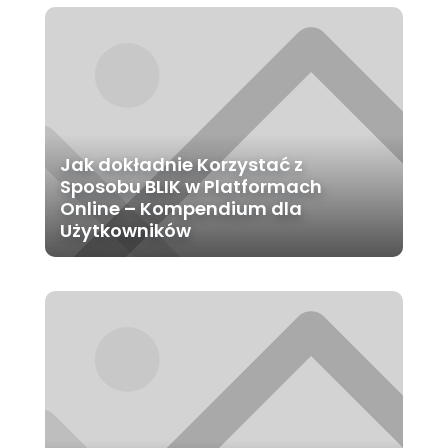
Jak dokładnie Korzystać z
Sposobu BLIK w Platformach
Online – Kompendium dla
Użytkowników