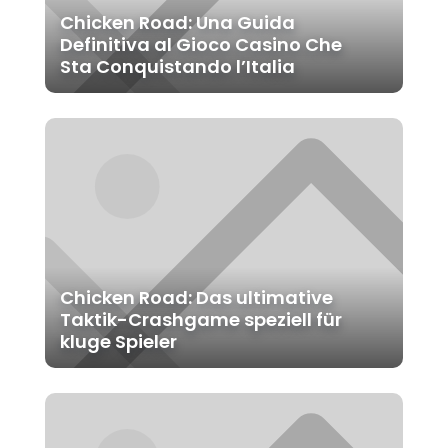
Chicken Road: Una Guida
Definitiva al Gioco Casino Che
Sta Conquistando l’Italia
Chicken Road: Das ultimative
Taktik-Crashgame speziell für
kluge Spieler