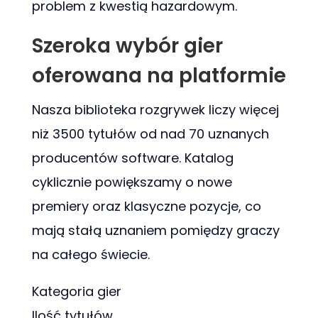
problem z kwestią hazardowym.
Szeroka wybór gier
oferowana na platformie
Nasza biblioteka rozgrywek liczy więcej
niż 3500 tytułów od nad 70 uznanych
producentów software. Katalog
cyklicznie powiększamy o nowe
premiery oraz klasyczne pozycje, co
mają stałą uznaniem pomiędzy graczy
na całego świecie.
Kategoria gier
Ilość tytułów