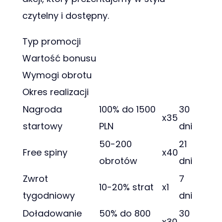
czytelny i dostępny.
Typ promocji
Wartość bonusu
Wymogi obrotu
Okres realizacji
Nagroda
100% do 1500
30
x35
startowy
PLN
dni
50-200
21
Free spiny
x40
obrotów
dni
Zwrot
7
10-20% strat
x1
tygodniowy
dni
Doładowanie
50% do 800
30
x30