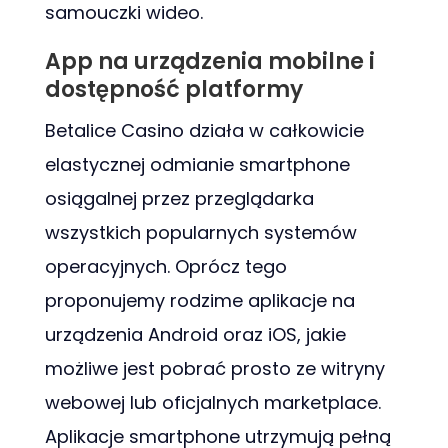
samouczki wideo.
App na urządzenia mobilne i
dostępność platformy
Betalice Casino działa w całkowicie
elastycznej odmianie smartphone
osiągalnej przez przeglądarka
wszystkich popularnych systemów
operacyjnych. Oprócz tego
proponujemy rodzime aplikacje na
urządzenia Android oraz iOS, jakie
możliwe jest pobrać prosto ze witryny
webowej lub oficjalnych marketplace.
Aplikacje smartphone utrzymują pełną