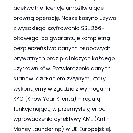
adekwatne licencje umożliwiające
prawną operację. Nasze kasyno używa
z wysokiego szyfrowania SSL 256-
bitowego, co gwarantuje kompletną
bezpieczeństwo danych osobowych
prywatnych oraz płatniczych każdego
użytkowników. Potwierdzenie danych
stanowi działaniem zwykłym, który
wykonujemy w zgodzie z wymogami
KYC (Know Your Klienta) – regułą
funkcjonującą w przemyśle gier od
wprowadzenia dyrektywy AML (Anti-
Money Laundering) w UE Europejskiej.