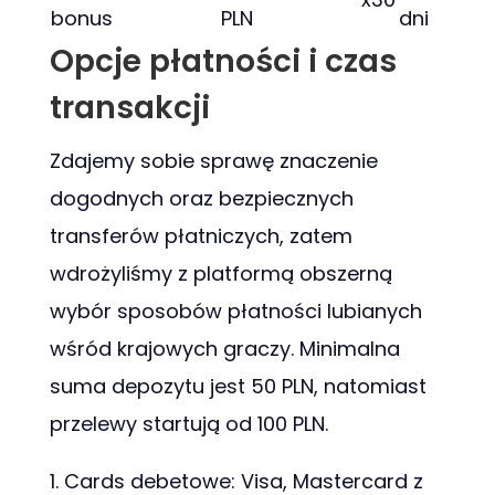
bonus
PLN
dni
Opcje płatności i czas
transakcji
Zdajemy sobie sprawę znaczenie
dogodnych oraz bezpiecznych
transferów płatniczych, zatem
wdrożyliśmy z platformą obszerną
wybór sposobów płatności lubianych
wśród krajowych graczy. Minimalna
suma depozytu jest 50 PLN, natomiast
przelewy startują od 100 PLN.
Cards debetowe: Visa, Mastercard z