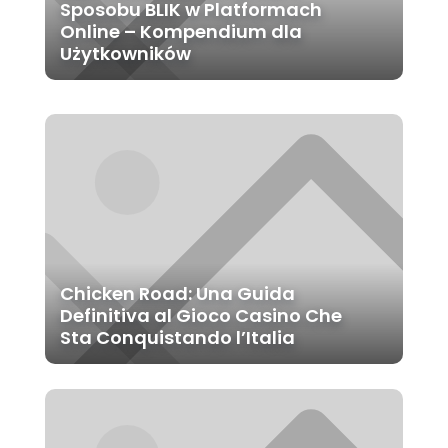
Sposobu BLIK w Platformach
Online – Kompendium dla
Użytkowników
Chicken Road: Una Guida
Definitiva al Gioco Casino Che
Sta Conquistando l’Italia