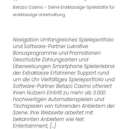
Betazo Casino – Deine Erstklassige-Spielstätte für
erstklassige Unterhaltung
Navigation Umfangreiches Spieleportfolio
und Software-Partner Lukrative
Bonusprogramme und Promotionen
Geschützte Zahlungsarten und
Überweisungen Smartphone Spielerlebnis
der Extraklasse Erfahrener Support rund
um die Uhr Vielfältiges Spieleportfolio und
Software-Partner Betazo Casino offeriert
ihren Nutzern Eintritt zu mehr als 3.000
hochwertigen Automatenspielen und
Tischspielen von führenden Anbietern der
Szene. Ihre Webseite arbeitet mit
bekannten Anbietern wie Net
Entertainment, […]