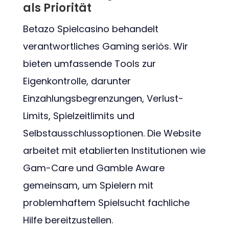
als Priorität
Betazo Spielcasino behandelt
verantwortliches Gaming seriös. Wir
bieten umfassende Tools zur
Eigenkontrolle, darunter
Einzahlungsbegrenzungen, Verlust-
Limits, Spielzeitlimits und
Selbstausschlussoptionen. Die Website
arbeitet mit etablierten Institutionen wie
Gam-Care und Gamble Aware
gemeinsam, um Spielern mit
problemhaftem Spielsucht fachliche
Hilfe bereitzustellen.