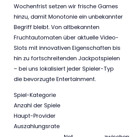
Wochenfrist setzen wir frische Games
hinzu, damit Monotonie ein unbekannter
Begriff bleibt. Von altbekannten
Fruchtautomaten über aktuelle Video-
Slots mit innovativen Eigenschaften bis
hin zu fortschreitenden Jackpotspielen
– bei uns lokalisiert jeder Spieler-Typ
die bevorzugte Entertainment.
Spiel-Kategorie
Anzahl der Spiele
Haupt-Provider
Auszahlungsrate
Net
zwischen