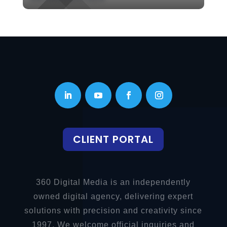
CLIENT PORTAL
360 Digital Media is an independently
owned digital agency, delivering expert
solutions with precision and creativity since
1997. We welcome official inquiries and