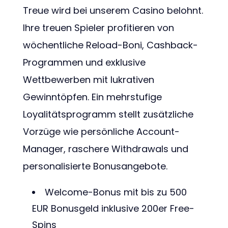
Treue wird bei unserem Casino belohnt.
Ihre treuen Spieler profitieren von
wöchentliche Reload-Boni, Cashback-
Programmen und exklusive
Wettbewerben mit lukrativen
Gewinntöpfen. Ein mehrstufige
Loyalitätsprogramm stellt zusätzliche
Vorzüge wie persönliche Account-
Manager, raschere Withdrawals und
personalisierte Bonusangebote.
Welcome-Bonus mit bis zu 500
EUR Bonusgeld inklusive 200er Free-
Spins