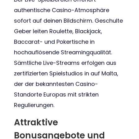
authentische Casino-Atmosphäre
sofort auf deinen Bildschirm. Geschulte
Geber leiten Roulette, Blackjack,
Baccarat- und Pokertische in
hochauflösende Streamingqualität.
Sämtliche Live-Streams erfolgen aus
zertifizierten Spielstudios in auf Malta,
der der bekanntesten Casino-
Standorte Europas mit strikten
Regulierungen.
Attraktive
Bonusangebote und