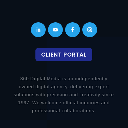
CLIENT PORTAL
360 Digital Media is an independently
owned digital agency, delivering expert
solutions with precision and creativity since
1997. We welcome official inquiries and
professional collaborations.