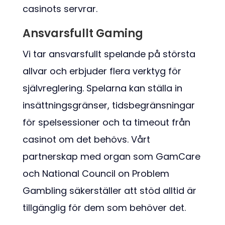
casinots servrar.
Ansvarsfullt Gaming
Vi tar ansvarsfullt spelande på största
allvar och erbjuder flera verktyg för
självreglering. Spelarna kan ställa in
insättningsgränser, tidsbegränsningar
för spelsessioner och ta timeout från
casinot om det behövs. Vårt
partnerskap med organ som GamCare
och National Council on Problem
Gambling säkerställer att stöd alltid är
tillgänglig för dem som behöver det.