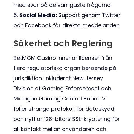
med svar på de vanligaste frågorna
Social Media:
Support genom Twitter
och Facebook för direkta meddelanden
Säkerhet och Reglering
BetMGM Casino innehar licenser från
flera regulatoriska organ beroende på
jurisdiktion, inkluderat New Jersey
Division of Gaming Enforcement och
Michigan Gaming Control Board. Vi
följer stränga protokoll för dataskydd
och nyttjar 128-bitars SSL-kryptering för
all kontakt mellan användaren och