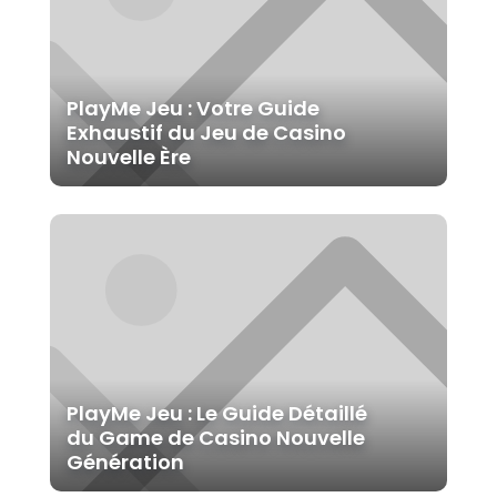
PlayMe Jeu : Votre Guide
Exhaustif du Jeu de Casino
Nouvelle Ère
PlayMe Jeu : Le Guide Détaillé
du Game de Casino Nouvelle
Génération