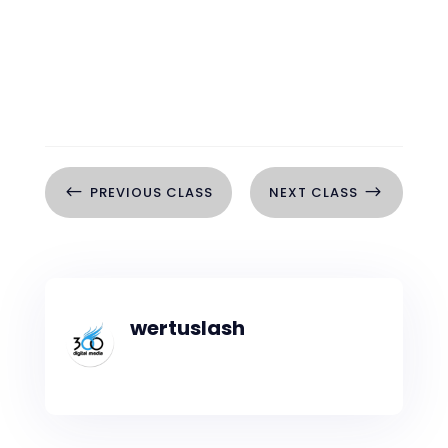
#
$
PREVIOUS CLASS
NEXT CLASS
wertuslash