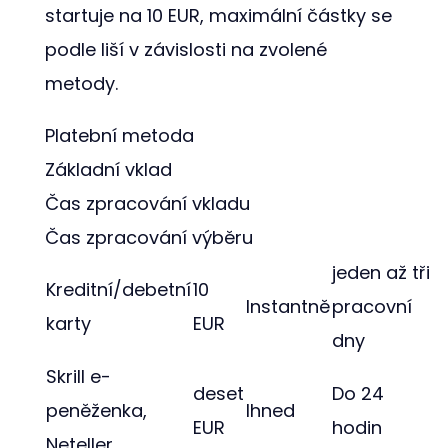
startuje na 10 EUR, maximální částky se
podle liší v závislosti na zvolené
metody.
Platební metoda
Základní vklad
Čas zpracování vkladu
Čas zpracování výběru
jeden až tři
Kreditní/debetní
10
Instantně
pracovní
karty
EUR
dny
Skrill e-
deset
Do 24
peněženka,
Ihned
EUR
hodin
Neteller