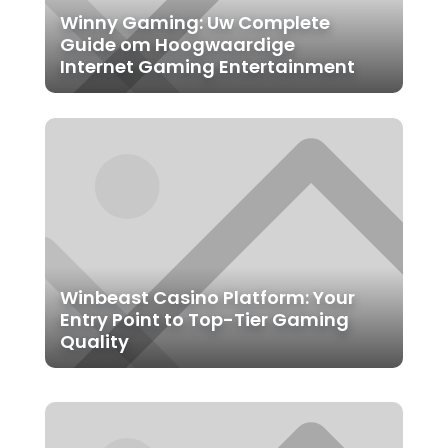
Winny Gaming: Uw Complete
Guide om Hoogwaardige
Internet Gaming Entertainment
Winbeast Casino Platform: Your
Entry Point to Top-Tier Gaming
Quality