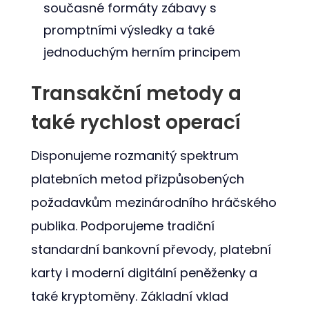
současné formáty zábavy s
promptními výsledky a také
jednoduchým herním principem
Transakční metody a
také rychlost operací
Disponujeme rozmanitý spektrum
platebních metod přizpůsobených
požadavkům mezinárodního hráčského
publika. Podporujeme tradiční
standardní bankovní převody, platební
karty i moderní digitální peněženky a
také kryptoměny. Základní vklad