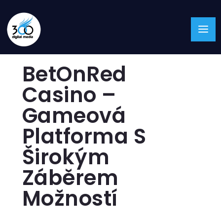
BetOnRed
Casino –
Gameová
Platforma S
Širokým
Záběrem
Možností