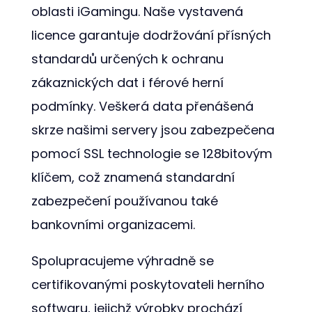
oblasti iGamingu. Naše vystavená
licence garantuje dodržování přísných
standardů určených k ochranu
zákaznických dat i férové herní
podmínky. Veškerá data přenášená
skrze našimi servery jsou zabezpečena
pomocí SSL technologie se 128bitovým
klíčem, což znamená standardní
zabezpečení používanou také
bankovními organizacemi.
Spolupracujeme výhradně se
certifikovanými poskytovateli herního
softwaru, jejichž výrobky prochází