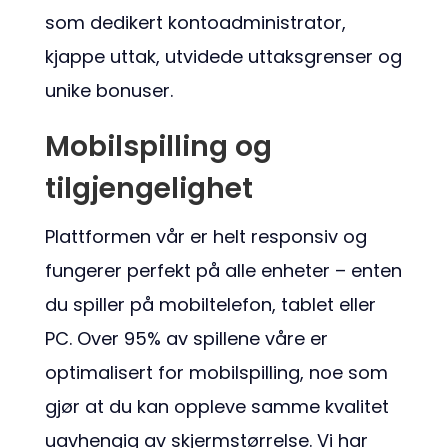
som dedikert kontoadministrator,
kjappe uttak, utvidede uttaksgrenser og
unike bonuser.
Mobilspilling og
tilgjengelighet
Plattformen vår er helt responsiv og
fungerer perfekt på alle enheter – enten
du spiller på mobiltelefon, tablet eller
PC. Over 95% av spillene våre er
optimalisert for mobilspilling, noe som
gjør at du kan oppleve samme kvalitet
uavhengig av skjermstørrelse. Vi har