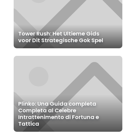
Tower Rush: Het Ultieme Gids
voor Dit Strategische Gok Spel
Plinko: Una Guida completa
Completa al Celebre
Intrattenimento di Fortuna e
Tattica