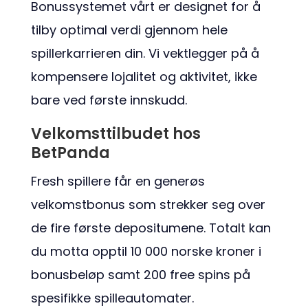
Bonussystemet vårt er designet for å
tilby optimal verdi gjennom hele
spillerkarrieren din. Vi vektlegger på å
kompensere lojalitet og aktivitet, ikke
bare ved første innskudd.
Velkomsttilbudet hos
BetPanda
Fresh spillere får en generøs
velkomstbonus som strekker seg over
de fire første depositumene. Totalt kan
du motta opptil 10 000 norske kroner i
bonusbeløp samt 200 free spins på
spesifikke spilleautomater.