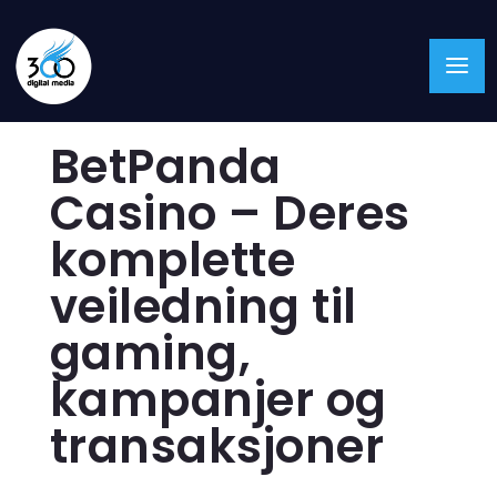
BetPanda
Casino – Deres
komplette
veiledning til
gaming,
kampanjer og
transaksjoner