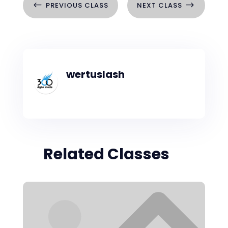
#
$
PREVIOUS CLASS
NEXT CLASS
wertuslash
Related Classes