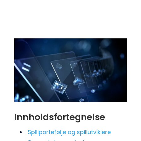
Innholdsfortegnelse
Spillportefølje og spillutviklere