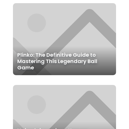
Plinko: The Definitive Guide to
Mastering This Legendary Ball
Game