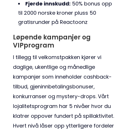
Fjerde innskudd:
50% bonus opp
til 2000 norske kroner pluss 50
gratisrunder på Reactoonz
Løpende kampanjer og
VIPprogram
I tillegg til velkomstpakken kjører vi
daglige, ukentlige og månedlige
kampanjer som inneholder cashback-
tilbud, gjeninnbetalingsbonuser,
konkurranser og mystery-drops. Vårt
lojalitetsprogram har 5 nivåer hvor du
klatrer oppover fundert på spillaktivitet.
Hvert nivå låser opp ytterligere fordeler