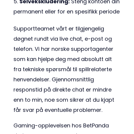
Selvekskludering:
Steng kontoen din
permanent eller for en spesifikk periode
Supportteamet vårt er tilgjengelig
døgnet rundt via live chat, e-post og
telefon. Vi har norske supportagenter
som kan hjelpe deg med absolutt alt
fra tekniske spørsmål til spillrelaterte
henvendelser. Gjennomsnittlig
responstid på direkte chat er mindre
enn to min, noe som sikrer at du kjapt
får svar på eventuelle problemer.
Gaming-opplevelsen hos BetPanda