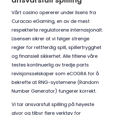
ansvarsfull spilling
Vårt casino opererer under lisens fra
Curacao eGaming, en av de mest
respekterte regulatorene internasjonalt.
Lisensen sikrer at vi følger strenge
regler for rettferdig spill, spillertrygghet
og finansiell sikkerhet. Alle titlene våre
testes kontinuerlig av tredje parts
revisjonsselskaper som eCOGRA for å
bekrefte at RNG-systemene (Random
Number Generator) fungerer korrekt.
Vi tar ansvarsfull spilling på høyeste
alvor og tilbyr flere verktøy for