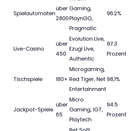
über
Gaming,
Spielautomaten
96.2%
2800
PlaynGO,
Pragmatic
Evolution Live,
über
97.3
Live-Casino
Ezugi Live,
450
Prozent
Authentic
Microgaming,
Tischspiele
180+
Red Tiger, Net
98,1%
Entertainment
Micro
über
94.5
Jackpot-Spiele
Gaming, IGT,
65
Prozent
Playtech
Bet Soft,