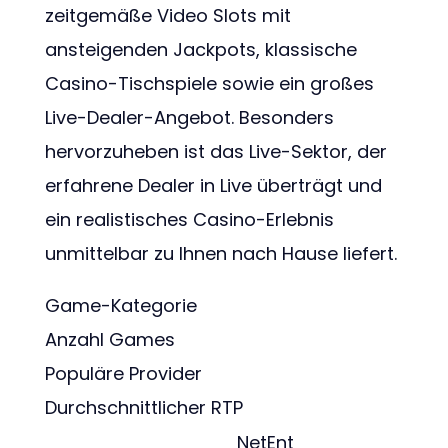
zeitgemäße Video Slots mit
ansteigenden Jackpots, klassische
Casino-Tischspiele sowie ein großes
Live-Dealer-Angebot. Besonders
hervorzuheben ist das Live-Sektor, der
erfahrene Dealer in Live überträgt und
ein realistisches Casino-Erlebnis
unmittelbar zu Ihnen nach Hause liefert.
Game-Kategorie
Anzahl Games
Populäre Provider
Durchschnittlicher RTP
NetEnt