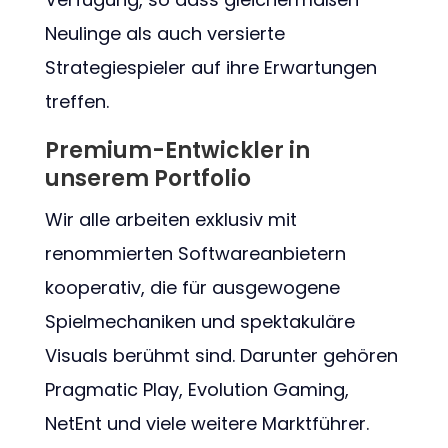
Neulinge als auch versierte
Strategiespieler auf ihre Erwartungen
treffen.
Premium-Entwickler in
unserem Portfolio
Wir alle arbeiten exklusiv mit
renommierten Softwareanbietern
kooperativ, die für ausgewogene
Spielmechaniken und spektakuläre
Visuals berühmt sind. Darunter gehören
Pragmatic Play, Evolution Gaming,
NetEnt und viele weitere Marktführer.