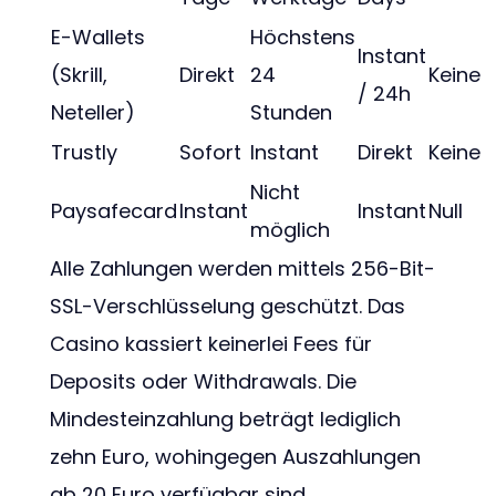
E-Wallets
Höchstens
Instant
(Skrill,
Direkt
24
Keine
/ 24h
Neteller)
Stunden
Trustly
Sofort
Instant
Direkt
Keine
Nicht
Paysafecard
Instant
Instant
Null
möglich
Alle Zahlungen werden mittels 256-Bit-
SSL-Verschlüsselung geschützt. Das
Casino kassiert keinerlei Fees für
Deposits oder Withdrawals. Die
Mindesteinzahlung beträgt lediglich
zehn Euro, wohingegen Auszahlungen
ab 20 Euro verfügbar sind.