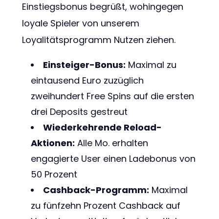
Einstiegsbonus begrüßt, wohingegen
loyale Spieler von unserem
Loyalitätsprogramm Nutzen ziehen.
Einsteiger-Bonus:
Maximal zu
eintausend Euro zuzüglich
zweihundert Free Spins auf die ersten
drei Deposits gestreut
Wiederkehrende Reload-
Aktionen:
Alle Mo. erhalten
engagierte User einen Ladebonus von
50 Prozent
Cashback-Programm:
Maximal
zu fünfzehn Prozent Cashback auf