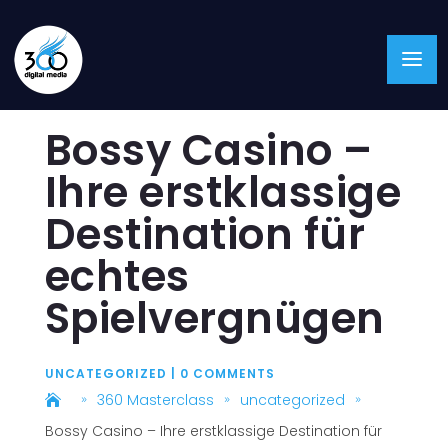
Bossy Casino –
Ihre erstklassige
Destination für
echtes
Spielvergnügen
UNCATEGORIZED
|
0 COMMENTS
360 Masterclass
uncategorized
9
9
9
Bossy Casino – Ihre erstklassige Destination für