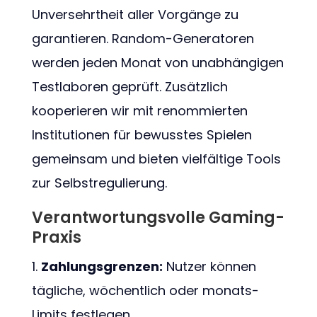
Unversehrtheit aller Vorgänge zu
garantieren. Random-Generatoren
werden jeden Monat von unabhängigen
Testlaboren geprüft. Zusätzlich
kooperieren wir mit renommierten
Institutionen für bewusstes Spielen
gemeinsam und bieten vielfältige Tools
zur Selbstregulierung.
Verantwortungsvolle Gaming-
Praxis
Zahlungsgrenzen:
Nutzer können
tägliche, wöchentlich oder monats-
Limits festlegen