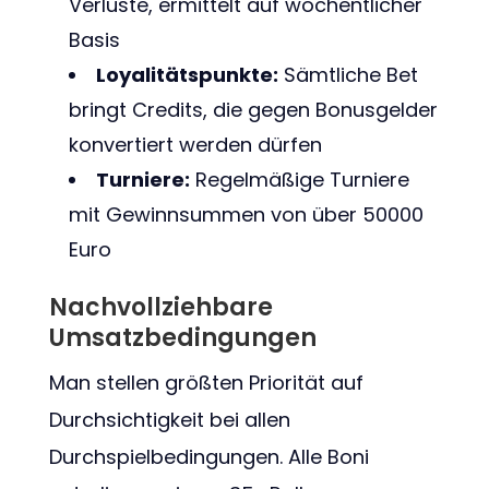
Verluste, ermittelt auf wöchentlicher
Basis
Loyalitätspunkte:
Sämtliche Bet
bringt Credits, die gegen Bonusgelder
konvertiert werden dürfen
Turniere:
Regelmäßige Turniere
mit Gewinnsummen von über 50000
Euro
Nachvollziehbare
Umsatzbedingungen
Man stellen größten Priorität auf
Durchsichtigkeit bei allen
Durchspielbedingungen. Alle Boni