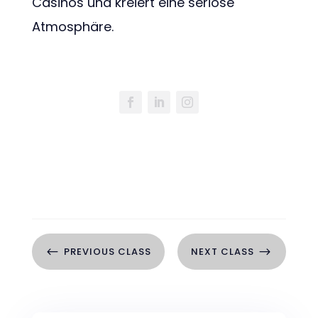
Casinos und kreiert eine seriöse
Atmosphäre.
#
$
PREVIOUS CLASS
NEXT CLASS