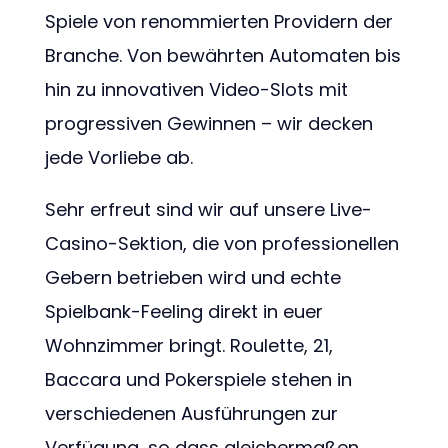
Spiele von renommierten Providern der
Branche. Von bewährten Automaten bis
hin zu innovativen Video-Slots mit
progressiven Gewinnen – wir decken
jede Vorliebe ab.
Sehr erfreut sind wir auf unsere Live-
Casino-Sektion, die von professionellen
Gebern betrieben wird und echte
Spielbank-Feeling direkt in euer
Wohnzimmer bringt. Roulette, 21,
Baccara und Pokerspiele stehen in
verschiedenen Ausführungen zur
Verfügung, so dass gleichermaßen