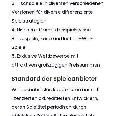
Tischspiele in diversen verschiedenen
Versionen für diverse differenzierte
Spielstrategien
Nischen- Games beispielsweise
Bingospiele, Keno und Instant-Win-
Spiele
Exklusive Wettbewerbe mit
attraktiven großzügigen Preissummen
Standard der Spieleanbieter
Wir ausnahmslos kooperieren nur mit
lizenzierten akkreditierten Entwicklern,
deren Spieltitel periodisch durch
objektiven Prüfinstituten hinsichtlich