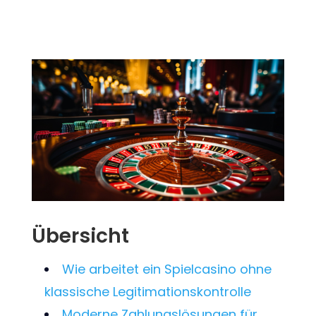
Übersicht
Wie arbeitet ein Spielcasino ohne
klassische Legitimationskontrolle
Moderne Zahlungslösungen für