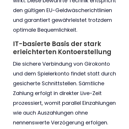
wirkt. Diese bewährte Technik entspricht
den gültigen EU-Geldwäscherichtlinien
und garantiert gewährleistet trotzdem
optimale Bequemlichkeit.
IT-basierte Basis der stark
erleichterten Kontoerstellung
Die sichere Verbindung von Girokonto
und dem Spielerkonto findet statt durch
gesicherte Schnittstellen. Sämtliche
Zahlung erfolgt in direkter Live-Zeit
prozessiert, womit parallel Einzahlungen
wie auch Auszahlungen ohne
nennenswerte Verzögerung erfolgen.