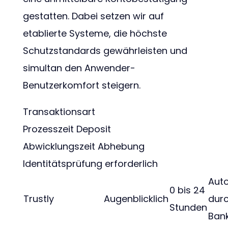
gestatten. Dabei setzen wir auf
etablierte Systeme, die höchste
Schutzstandards gewährleisten und
simultan den Anwender-
Benutzerkomfort steigern.
Transaktionsart
Prozesszeit Deposit
Abwicklungszeit Abhebung
Identitätsprüfung erforderlich
Aut
0 bis 24
Trustly
Augenblicklich
dur
Stunden
Bank