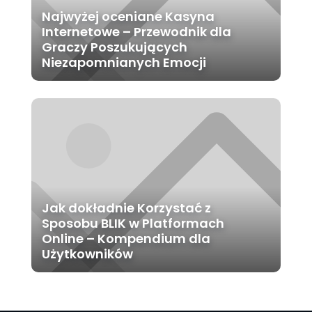
Najwyżej oceniane Kasyna
Internetowe – Przewodnik dla
Graczy Poszukujących
Niezapomnianych Emocji
Jak dokładnie Korzystać z
Sposobu BLIK w Platformach
Online – Kompendium dla
Użytkowników