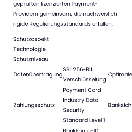
geprüften lizenzierten Payment-
Providern gemeinsam, die nachweislich
rigide Regulierungsstandards erfüllen.
Schutzaspekt
Technologie
Schutzniveau
SSL 256-Bit
Datenübertragung
Optimale
Verschlüsselung
Payment Card
Industry Data
Zahlungsschutz
Banksich
Security
Standard Level 1
Bankkonto-ID