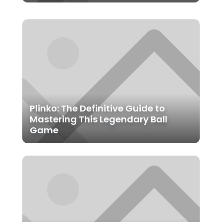
Plinko: The Definitive Guide to
Mastering This Legendary Ball
Game