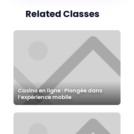
Related Classes
Casino en ligne : Plongée dans
l’expérience mobile