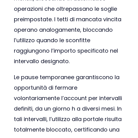
operazioni che oltrepassano le soglie
preimpostate. I tetti di mancata vincita
operano analogamente, bloccando
l’utilizzo quando le sconfitte
raggiungono l’importo specificato nel
intervallo designato.
Le pause temporanee garantiscono la
opportunità di fermare
volontariamente l’account per intervalli
definiti, da un giorno h a diversi mesi. In
tali intervalli, l’utilizzo alla portale risulta
totalmente bloccato, certificando una