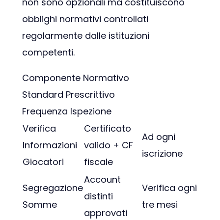
non sono opzionali ma costituiscono
obblighi normativi controllati
regolarmente dalle istituzioni
competenti.
Componente Normativo
Standard Prescrittivo
Frequenza Ispezione
Verifica
Certificato
Ad ogni
Informazioni
valido + CF
iscrizione
Giocatori
fiscale
Account
Segregazione
Verifica ogni
distinti
Somme
tre mesi
approvati