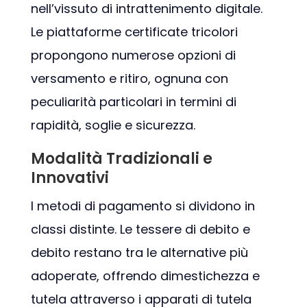
nell’vissuto di intrattenimento digitale.
Le piattaforme certificate tricolori
propongono numerose opzioni di
versamento e ritiro, ognuna con
peculiarità particolari in termini di
rapidità, soglie e sicurezza.
Modalità Tradizionali e
Innovativi
I metodi di pagamento si dividono in
classi distinte. Le tessere di debito e
debito restano tra le alternative più
adoperate, offrendo dimestichezza e
tutela attraverso i apparati di tutela