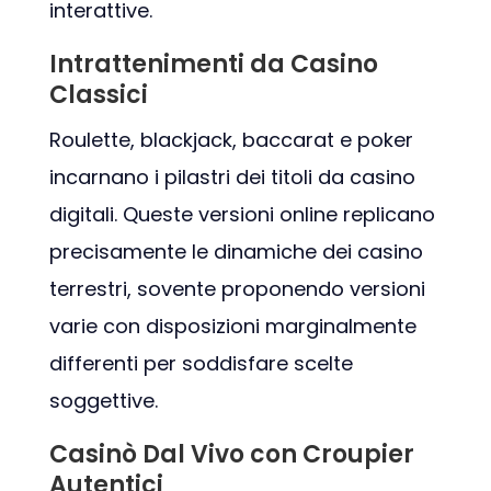
interattive.
Intrattenimenti da Casino
Classici
Roulette, blackjack, baccarat e poker
incarnano i pilastri dei titoli da casino
digitali. Queste versioni online replicano
precisamente le dinamiche dei casino
terrestri, sovente proponendo versioni
varie con disposizioni marginalmente
differenti per soddisfare scelte
soggettive.
Casinò Dal Vivo con Croupier
Autentici