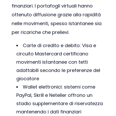
finanziari. I portafogli virtuali hanno
ottenuto diffusione grazie alla rapidità
nelle movimenti, spesso istantanee sia
per ricariche che prelievi.
Carte di credito e debito: Visa e
circuito Mastercard certificano
movimenti istantanee con tetti
adattabili secondo le preferenze del
giocatore
Wallet elettronici: sistemi come
PayPal, Skrill e Neteller offrono un
stadio supplementare di riservatezza
mantenendo i dati finanziari