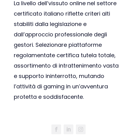
La livello dell’vissuto online nel settore
certificato italiano riflette criteri alti
stabiliti dalla legislazione e
dall’approccio professionale degli
gestori. Selezionare piattaforme
regolamentate certifica tutela totale,
assortimento di intrattenimento vasta
e supporto ininterrotto, mutando
l’attività di gaming in un’avventura
protetta e soddisfacente.