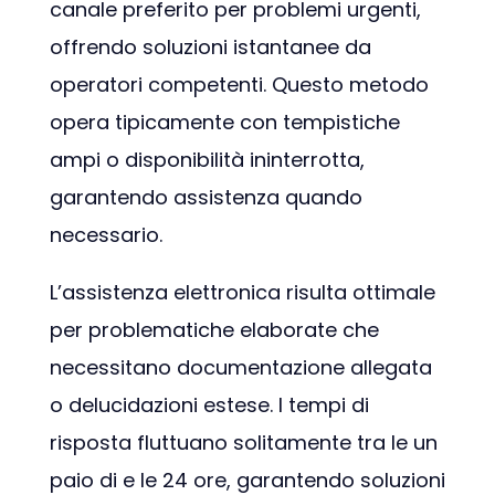
canale preferito per problemi urgenti,
offrendo soluzioni istantanee da
operatori competenti. Questo metodo
opera tipicamente con tempistiche
ampi o disponibilità ininterrotta,
garantendo assistenza quando
necessario.
L’assistenza elettronica risulta ottimale
per problematiche elaborate che
necessitano documentazione allegata
o delucidazioni estese. I tempi di
risposta fluttuano solitamente tra le un
paio di e le 24 ore, garantendo soluzioni