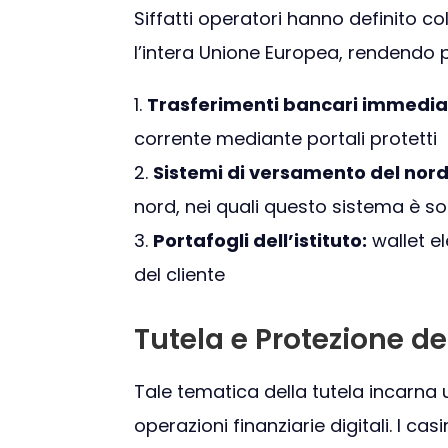
Siffatti operatori hanno definito c
l’intera Unione Europea, rendendo p
Trasferimenti bancari immediat
corrente mediante portali protetti
Sistemi di versamento del nord
nord, nei quali questo sistema è so
Portafogli dell’istituto:
wallet el
del cliente
Tutela e Protezione de
Tale tematica della tutela incarna
operazioni finanziarie digitali. I c