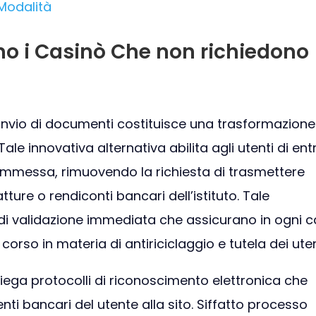
 Modalità
no i Casinò Che non richiedono
 invio di documenti costituisce una trasformazione
Tale innovativa alternativa abilita agli utenti di ent
ommessa, rimuovendo la richiesta di trasmettere
atture o rendiconti bancari dell’istituto. Tale
i validazione immediata che assicurano in ogni 
 corso in materia di antiriciclaggio e tutela dei uten
ga protocolli di riconoscimento elettronica che
i bancari del utente alla sito. Siffatto processo