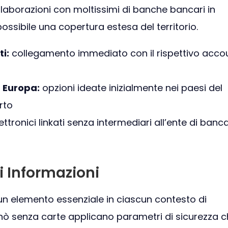
ollaborazioni con moltissimi di banche bancari in
ossibile una copertura estesa del territorio.
i:
collegamento immediato con il rispettivo acco
 Europa:
opzioni ideate inizialmente nei paesi del
rto
ettronici linkati senza intermediari all’ente di banc
i Informazioni
 un elemento essenziale in ciascun contesto di
asinò senza carte applicano parametri di sicurezza 