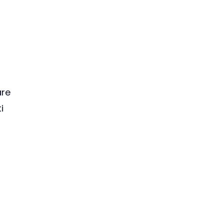
are
i