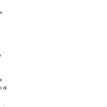
e.
e
e
o di