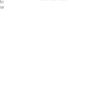
You!
to
Che
CONTACT US