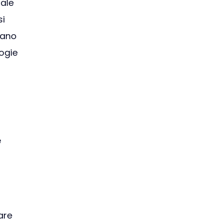
rale
si
ltano
ogie
e
iare