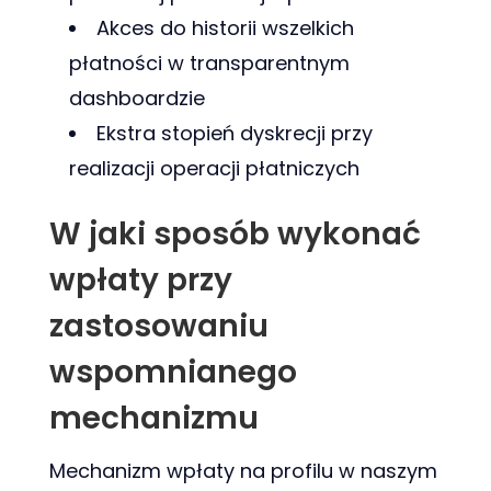
Akces do historii wszelkich
płatności w transparentnym
dashboardzie
Ekstra stopień dyskrecji przy
realizacji operacji płatniczych
W jaki sposób wykonać
wpłaty przy
zastosowaniu
wspomnianego
mechanizmu
Mechanizm wpłaty na profilu w naszym