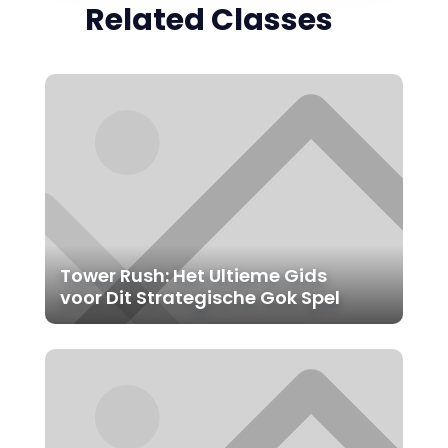
Related Classes
Tower Rush: Het Ultieme Gids
voor Dit Strategische Gok Spel