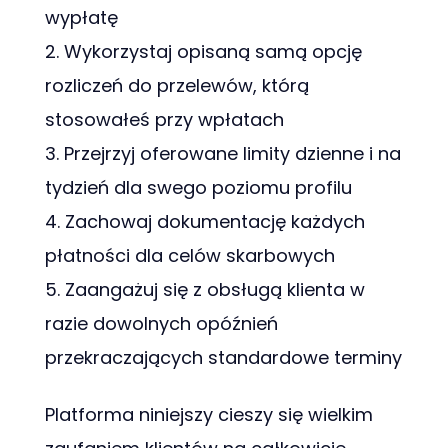
wypłatę
Wykorzystaj opisaną samą opcję
rozliczeń do przelewów, którą
stosowałeś przy wpłatach
Przejrzyj oferowane limity dzienne i na
tydzień dla swego poziomu profilu
Zachowaj dokumentację każdych
płatności dla celów skarbowych
Zaangażuj się z obsługą klienta w
razie dowolnych opóźnień
przekraczających standardowe terminy
Platforma niniejszy cieszy się wielkim