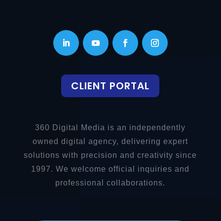
CLIENT PORTAL
360 Digital Media is an independently
owned digital agency, delivering expert
solutions with precision and creativity since
1997. We welcome official inquiries and
professional collaborations.