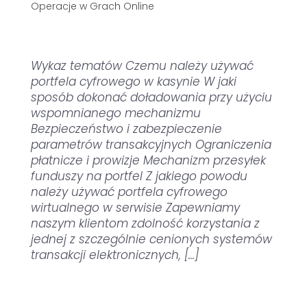
Operacje w Grach Online
Wykaz tematów Czemu należy używać
portfela cyfrowego w kasynie W jaki
sposób dokonać doładowania przy użyciu
wspomnianego mechanizmu
Bezpieczeństwo i zabezpieczenie
parametrów transakcyjnych Ograniczenia
płatnicze i prowizje Mechanizm przesyłek
funduszy na portfel Z jakiego powodu
należy używać portfela cyfrowego
wirtualnego w serwisie Zapewniamy
naszym klientom zdolność korzystania z
jednej z szczególnie cenionych systemów
transakcji elektronicznych, […]