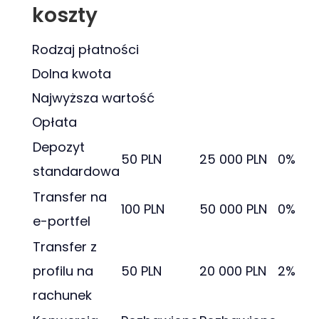
koszty
Rodzaj płatności
Dolna kwota
Najwyższa wartość
Opłata
Depozyt
50 PLN
25 000 PLN
0%
standardowa
Transfer na
100 PLN
50 000 PLN
0%
e-portfel
Transfer z
profilu na
50 PLN
20 000 PLN
2%
rachunek