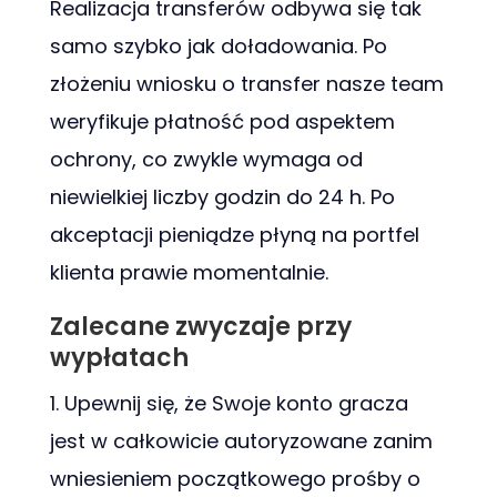
Realizacja transferów odbywa się tak
samo szybko jak doładowania. Po
złożeniu wniosku o transfer nasze team
weryfikuje płatność pod aspektem
ochrony, co zwykle wymaga od
niewielkiej liczby godzin do 24 h. Po
akceptacji pieniądze płyną na portfel
klienta prawie momentalnie.
Zalecane zwyczaje przy
wypłatach
Upewnij się, że Swoje konto gracza
jest w całkowicie autoryzowane zanim
wniesieniem początkowego prośby o