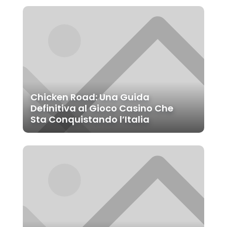
Chicken Road: Una Guida
Definitiva al Gioco Casino Che
Sta Conquistando l’Italia