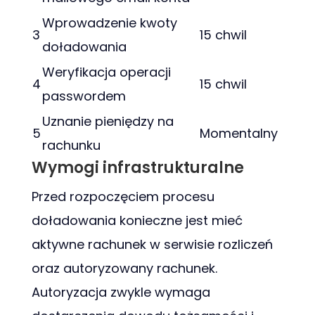
Wprowadzenie kwoty
3
15 chwil
doładowania
Weryfikacja operacji
4
15 chwil
passwordem
Uznanie pieniędzy na
5
Momentalny
rachunku
Wymogi infrastrukturalne
Przed rozpoczęciem procesu
doładowania konieczne jest mieć
aktywne rachunek w serwisie rozliczeń
oraz autoryzowany rachunek.
Autoryzacja zwykle wymaga