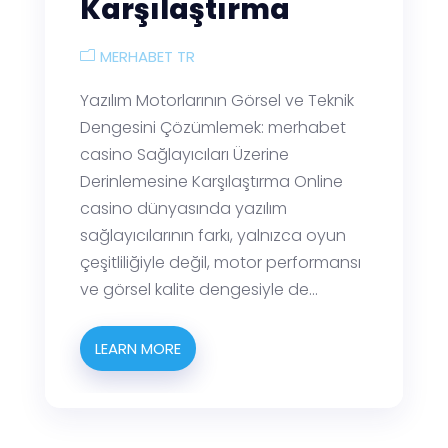
Karşılaştırma
MERHABET TR
Yazılım Motorlarının Görsel ve Teknik
Dengesini Çözümlemek: merhabet
casino Sağlayıcıları Üzerine
Derinlemesine Karşılaştırma Online
casino dünyasında yazılım
sağlayıcılarının farkı, yalnızca oyun
çeşitliliğiyle değil, motor performansı
ve görsel kalite dengesiyle de...
LEARN MORE