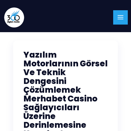
Yazılım
Motorlarının Görsel
Ve Teknik
Dengesini
Çözümlemek
Merhabet Casino
Sağlayıcıları
Üzerine
Derinlemesine