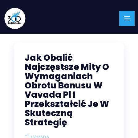
Jak Obalić
Najczęstsze Mity O
Wymaganiach
Obrotu Bonusu W
Vavada Pl I
Przekształcić Je W
Skuteczną
Strategię
VAVADA