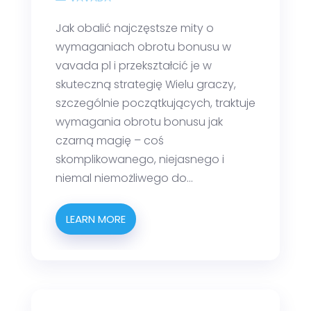
Jak obalić najczęstsze mity o
wymaganiach obrotu bonusu w
vavada pl i przekształcić je w
skuteczną strategię Wielu graczy,
szczególnie początkujących, traktuje
wymagania obrotu bonusu jak
czarną magię – coś
skomplikowanego, niejasnego i
niemal niemożliwego do...
LEARN MORE