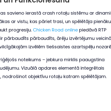
i un Funkcionēšana
, kas savieno ierastā crash rotaļu sistēmu ar dinam
ākas ar vistu, kas pāriet trasi, un spēlētāja pienā
raukt progresiju.
Chicken Road online
piedāvā RTP
 ir pārbaudīts pārbaudīts, ārēju izvērtējumu veicin
evilcīgākajām izvēlēm tiešsaistes azartspēļu nozarē
triģējošs noteikums – jebkura mirklis paaugstina
audējumu. Vizuālā apdares elementā integrētais
 nodrošinot objektīvu rotaļu katram spēlētājam.