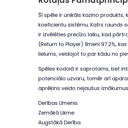
Rotaļas Pamatprincip
Šī spēle ir unikāls kazino produkts
koeficientu sistēmu. Katrs raunds s
ir izvēlēties precīzo laiku, kad pārt
(Return to Player) līmeni 97.2%, kas
lielums, veidojot to par kādu no pi
Spēles kodolā ir saprotams, bet in
potenciālo uzvaru, tomēr arī apdr
aprēķins veido nejaušus iznākumus,
Derības Līmenis
Zemākā Likme
Augstākā Derība