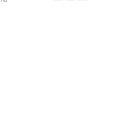
You!
CONTACT US