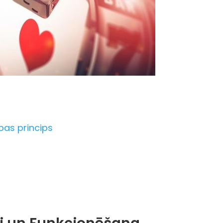
bas princips
i