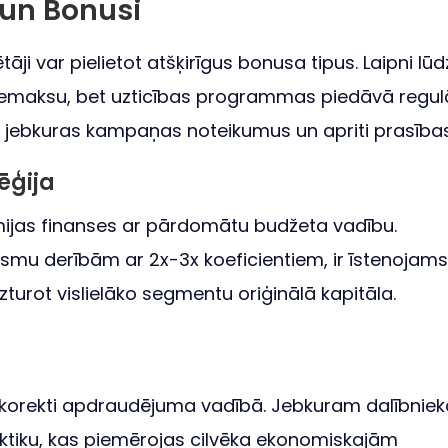
un Bonusi
ētāji var pielietot atšķirīgus bonusa tipus. Laipni l
o iemaksu, bet uzticības programmas piedāvā regul
t jebkuras kampaņas noteikumus un apriti prasības
ēģija
ēmijas finanses ar pārdomātu budžeta vadību.
smu derībām ar 2x-3x koeficientiem, ir īstenojam
zturot vislielāko segmentu oriģinālā kapitāla.
s korekti apdraudējuma vadībā. Jebkuram dalībnie
aktiku, kas piemērojas cilvēka ekonomiskajām