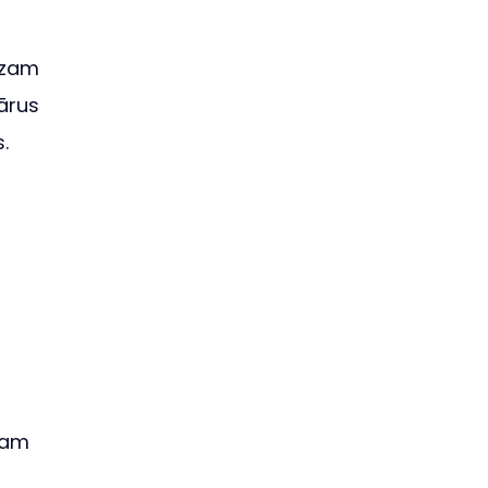
ūdzam
ārus
.
s
kam