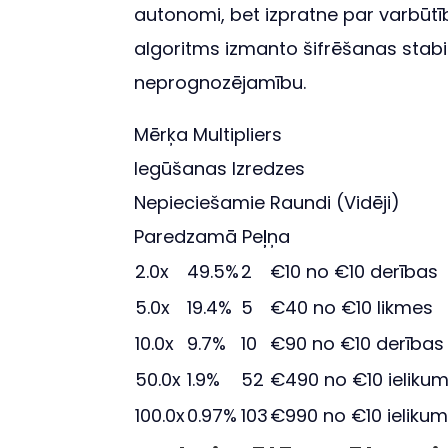
autonomi, bet izpratne par varbūt
algoritms izmanto šifrēšanas stabilu
neprognozējamību.
Mērķa Multipliers
Iegūšanas Izredzes
Nepieciešamie Raundi (Vidēji)
Paredzamā Peļņa
2.0x
49.5%
2
€10 no €10 derības
5.0x
19.4%
5
€40 no €10 likmes
10.0x
9.7%
10
€90 no €10 derības
50.0x
1.9%
52
€490 no €10 ieliku
100.0x
0.97%
103
€990 no €10 ieliku