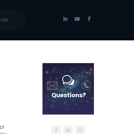
LOG
w
Questions?
pi
We’ve Got
ēmu