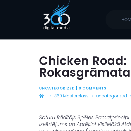
HOM
Chicken Road: 
Rokasgrāmata 
UNCATEGORIZED
|
0 COMMENTS
360 Masterclass
uncategorized
9
9
Saturu Rādītājs Spēles Pamatprincip
Izvērtējums un Aprēķini Vislielākā A
un Funkcionēšana Šī spēle ir unikāls 