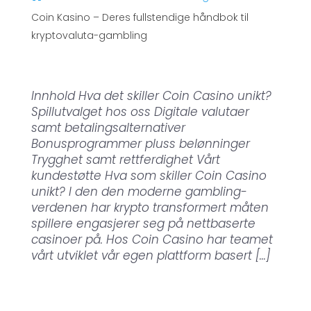
Coin Kasino – Deres fullstendige håndbok til
kryptovaluta-gambling
Innhold Hva det skiller Coin Casino unikt?
Spillutvalget hos oss Digitale valutaer
samt betalingsalternativer
Bonusprogrammer pluss belønninger
Trygghet samt rettferdighet Vårt
kundestøtte Hva som skiller Coin Casino
unikt? I den den moderne gambling-
verdenen har krypto transformert måten
spillere engasjerer seg på nettbaserte
casinoer på. Hos Coin Casino har teamet
vårt utviklet vår egen plattform basert […]