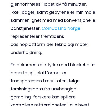
gjennomføres i løpet av få minutter,
ikke i dager, samt gebyrene er minimale
sammenlignet med med konvensjonelle
banktjenester.
CoinCasino Norge
representerer fremtidens
casinoplattform der teknologi møter
underholdning.
En dokumentert styrke med blockchain-
baserte spillplattformer er
transparensen i resultater. Ifølge
forskningsdata fra uavhengige
gambling-forskere kan spillere
kontrollere rettferdigheten i alle hvert