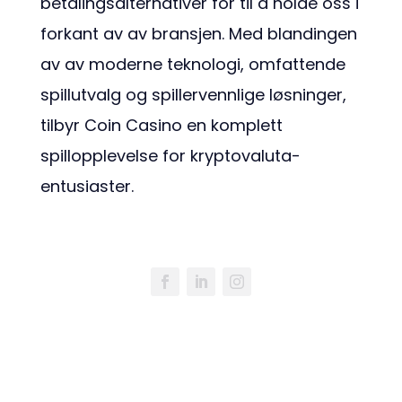
betalingsalternativer for til å holde oss i
forkant av av bransjen. Med blandingen
av av moderne teknologi, omfattende
spillutvalg og spillervennlige løsninger,
tilbyr Coin Casino en komplett
spillopplevelse for kryptovaluta-
entusiaster.