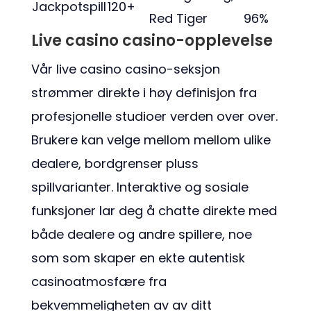
Jackpotspill
120+
Red Tiger
96%
Live casino casino-opplevelse
Vår live casino casino-seksjon
strømmer direkte i høy definisjon fra
profesjonelle studioer verden over over.
Brukere kan velge mellom mellom ulike
dealere, bordgrenser pluss
spillvarianter. Interaktive og sosiale
funksjoner lar deg å chatte direkte med
både dealere og andre spillere, noe
som som skaper en ekte autentisk
casinoatmosfære fra
bekvemmeligheten av av ditt