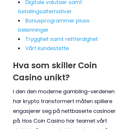
Digitale valutaer samt
betalingsalternativer
Bonusprogrammer pluss
belønninger
Trygghet samt rettferdighet
Vårt kundestøtte
Hva som skiller Coin
Casino unikt?
I den den moderne gambling-verdenen
har krypto transformert måten spillere
engasjerer seg på nettbaserte casinoer
på. Hos Coin Casino har teamet vårt