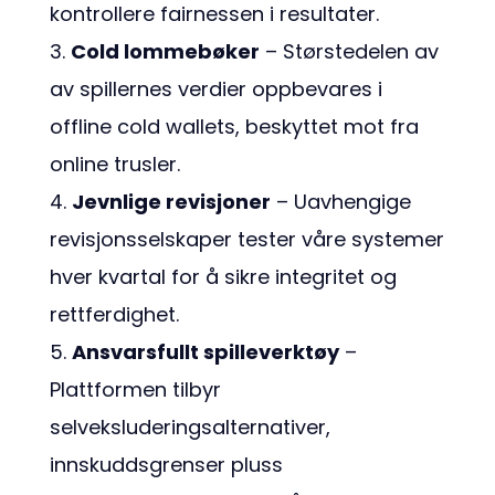
kontrollere fairnessen i resultater.
Cold lommebøker
– Størstedelen av
av spillernes verdier oppbevares i
offline cold wallets, beskyttet mot fra
online trusler.
Jevnlige revisjoner
– Uavhengige
revisjonsselskaper tester våre systemer
hver kvartal for å sikre integritet og
rettferdighet.
Ansvarsfullt spilleverktøy
–
Plattformen tilbyr
selveksluderingsalternativer,
innskuddsgrenser pluss