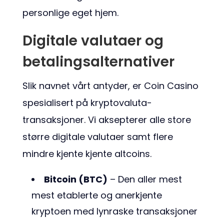
personlige eget hjem.
Digitale valutaer og
betalingsalternativer
Slik navnet vårt antyder, er Coin Casino
spesialisert på kryptovaluta-
transaksjoner. Vi aksepterer alle store
større digitale valutaer samt flere
mindre kjente kjente altcoins.
Bitcoin (BTC)
– Den aller mest
mest etablerte og anerkjente
kryptoen med lynraske transaksjoner