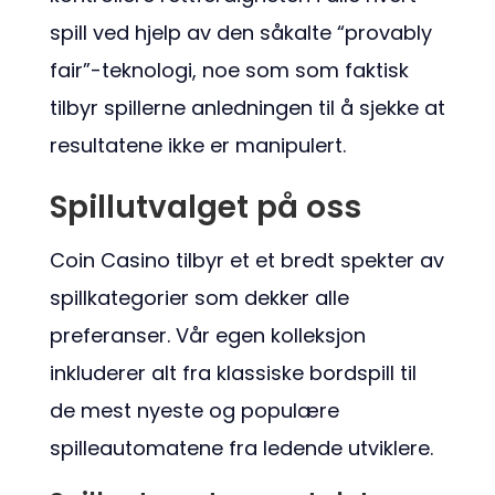
spill ved hjelp av den såkalte “provably
fair”-teknologi, noe som som faktisk
tilbyr spillerne anledningen til å sjekke at
resultatene ikke er manipulert.
Spillutvalget på oss
Coin Casino tilbyr et et bredt spekter av
spillkategorier som dekker alle
preferanser. Vår egen kolleksjon
inkluderer alt fra klassiske bordspill til
de mest nyeste og populære
spilleautomatene fra ledende utviklere.