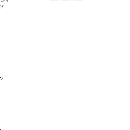
You!
er
CONTACT US
ns
e