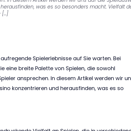
herausfinden, was es so besonders macht. Vielfalt d
 […]
ufregende Spielerlebnisse auf Sie warten. Bei
ie eine breite Palette von Spielen, die sowohl
pieler ansprechen. In diesem Artikel werden wir u
sino konzentrieren und herausfinden, was es so
ndruckende Vielfalt an Spielen, die in verschieden