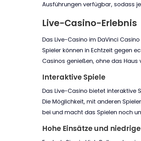
Ausführungen verfügbar, sodass jed
Live-Casino-Erlebnis
Das Live-Casino im DaVinci Casino 
Spieler können in Echtzeit gegen e
Casinos genießen, ohne das Haus 
Interaktive Spiele
Das Live-Casino bietet interaktive 
Die Möglichkeit, mit anderen Spiel
bei und macht das Spielen noch un
Hohe Einsätze und niedrige