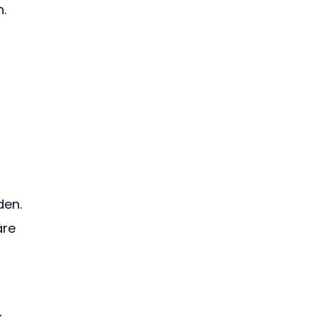
n.
den.
äre