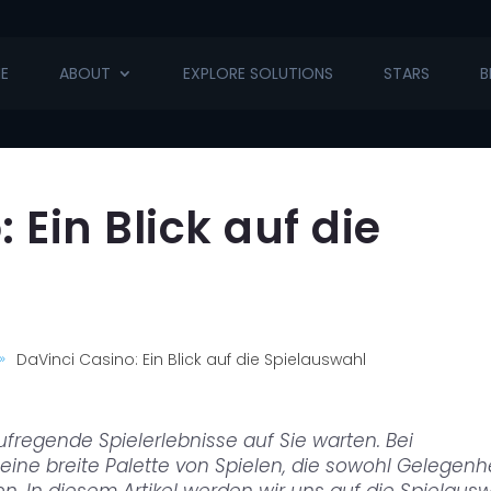
E
ABOUT
EXPLORE SOLUTIONS
STARS
B
 Ein Blick auf die
DaVinci Casino: Ein Blick auf die Spielauswahl
9
fregende Spielerlebnisse auf Sie warten. Bei
 eine breite Palette von Spielen, die sowohl Gelegenh
n. In diesem Artikel werden wir uns auf die Spielaus