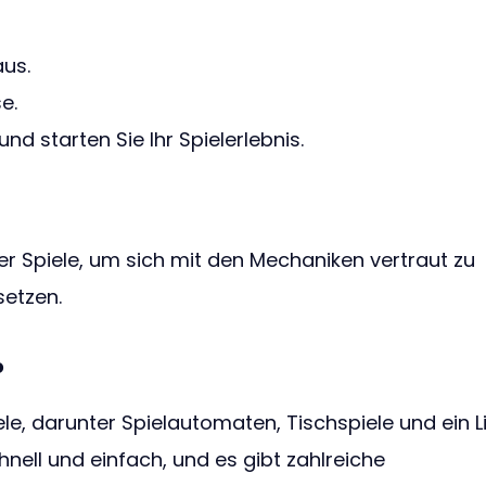
aus.
e.
und starten Sie Ihr Spielerlebnis.
r Spiele, um sich mit den Mechaniken vertraut zu
setzen.
o
le, darunter Spielautomaten, Tischspiele und ein L
hnell und einfach, und es gibt zahlreiche