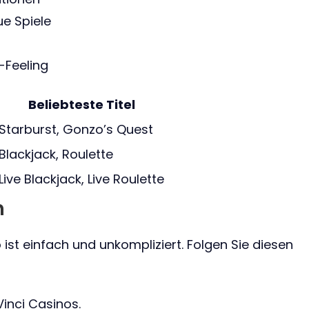
e Spiele
-Feeling
Beliebteste Titel
Starburst, Gonzo’s Quest
Blackjack, Roulette
Live Blackjack, Live Roulette
h
 ist einfach und unkompliziert. Folgen Sie diesen
inci Casinos.