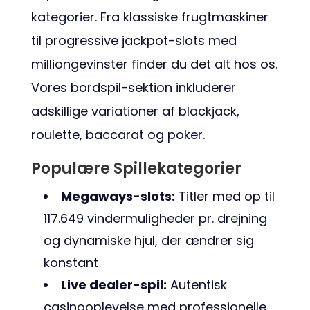
kategorier. Fra klassiske frugtmaskiner
til progressive jackpot-slots med
milliongevinster finder du det alt hos os.
Vores bordspil-sektion inkluderer
adskillige variationer af blackjack,
roulette, baccarat og poker.
Populære Spillekategorier
Megaways-slots:
Titler med op til
117.649 vindermuligheder pr. drejning
og dynamiske hjul, der ændrer sig
konstant
Live dealer-spil:
Autentisk
casinooplevelse med professionelle