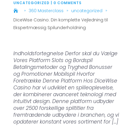
UNCATEGORIZED
|
0 COMMENTS
360 Masterclass
uncategorized
9
9
9
DiceWise Casino: Din komplette Vejledning til
Ekspertmæssig Spilunderholdning
Indholdsfortegnelse Derfor skal du Vælge
Vores Platform Slots og Bordspil
Betalingsmetoder og Tryghed Bonusser
og Promotioner Mobilspil Hvorfor
Foretrække Denne Platform Hos DiceWise
Casino har vi udviklet en spilleoplevelse,
der kombinerer avanceret teknologi med
intuitivt design. Denne platform udbyder
over 2500 forskellige spiltitler fra
fremtrædende udbydere i branchen, og vi
opdaterer konstant vores sortiment for […]