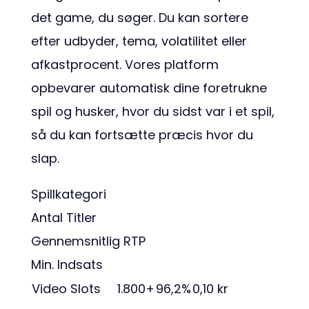
det game, du søger. Du kan sortere
efter udbyder, tema, volatilitet eller
afkastprocent. Vores platform
opbevarer automatisk dine foretrukne
spil og husker, hvor du sidst var i et spil,
så du kan fortsætte præcis hvor du
slap.
Spillkategori
Antal Titler
Gennemsnitlig RTP
Min. Indsats
Video Slots
1.800+
96,2%
0,10 kr