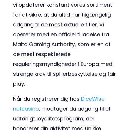
vi opdaterer konstant vores sortiment
for at sikre, at du altid har tilgængelig
adgang til de mest aktuelle titler. Vi
opererer med en officiel tilladelse fra
Malta Gaming Authority, som er en af
de mest respekterede
reguleringsmyndigheder i Europa med
strenge krav til spillerbeskyttelse og fair
play.
Når du registrerer dig hos
DiceWise
netcasino
, modtager du adgang til et
udførligt loyalitetsprogram, der
honorerer din aktivitet med unikke