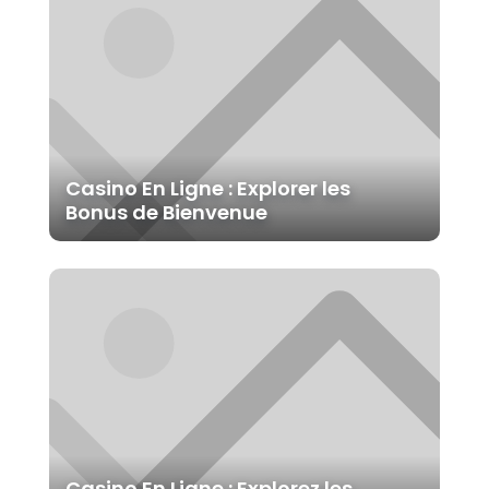
Casino En Ligne : Explorer les
Bonus de Bienvenue
Casino En Ligne : Explorez les