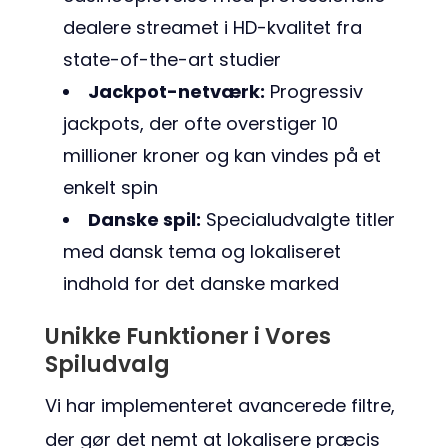
dealere streamet i HD-kvalitet fra
state-of-the-art studier
Jackpot-netværk:
Progressiv
jackpots, der ofte overstiger 10
millioner kroner og kan vindes på et
enkelt spin
Danske spil:
Specialudvalgte titler
med dansk tema og lokaliseret
indhold for det danske marked
Unikke Funktioner i Vores
Spiludvalg
Vi har implementeret avancerede filtre,
der gør det nemt at lokalisere præcis