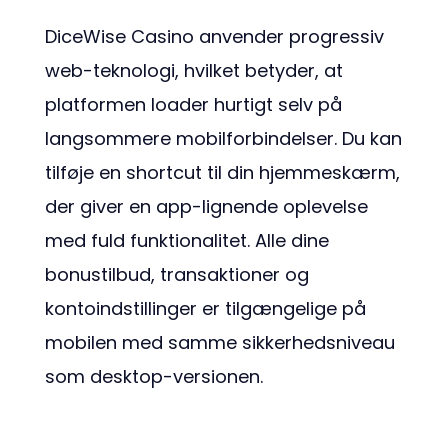
DiceWise Casino anvender progressiv
web-teknologi, hvilket betyder, at
platformen loader hurtigt selv på
langsommere mobilforbindelser. Du kan
tilføje en shortcut til din hjemmeskærm,
der giver en app-lignende oplevelse
med fuld funktionalitet. Alle dine
bonustilbud, transaktioner og
kontoindstillinger er tilgængelige på
mobilen med samme sikkerhedsniveau
som desktop-versionen.