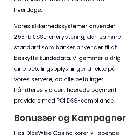
hverdage.
Vores sikkerhedssystemer anvender
256-bit SSL-encryptering, den samme
standard som banker anvender til at
beskytte kundedata. Vi gemmer aldrig
dine betalingsoplysninger direkte på
vores servere, da alle betalinger
håndteres via certificerede payment
providers med PCI DSS-compliance.
Bonusser og Kampagner
Hos DiceWise Casino kører vi løbende