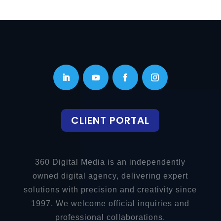
CLIENT PORTAL
360 Digital Media is an independently
owned digital agency, delivering expert
solutions with precision and creativity since
1997. We welcome official inquiries and
professional collaborations.