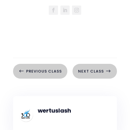
#
$
PREVIOUS CLASS
NEXT CLASS
wertuslash