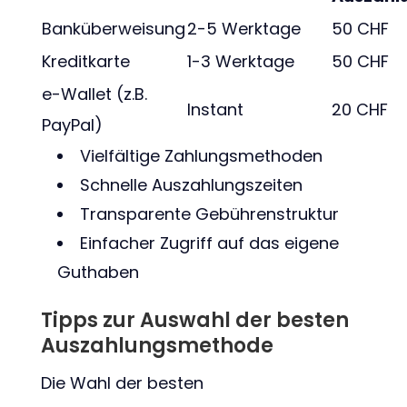
Banküberweisung
2-5 Werktage
50 CHF
Kreditkarte
1-3 Werktage
50 CHF
e-Wallet (z.B.
Instant
20 CHF
PayPal)
Vielfältige Zahlungsmethoden
Schnelle Auszahlungszeiten
Transparente Gebührenstruktur
Einfacher Zugriff auf das eigene
Guthaben
Tipps zur Auswahl der besten
Auszahlungsmethode
Die Wahl der besten