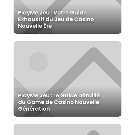
PlayMe Jeu : Votre Guide
Exhaustif du Jeu de Casino
Nouvelle Ère
PlayMe Jeu : Le Guide Détaillé
du Game de Casino Nouvelle
Génération