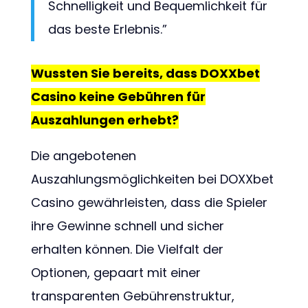
Schnelligkeit und Bequemlichkeit für
das beste Erlebnis.”
Wussten Sie bereits, dass DOXXbet
Casino keine Gebühren für
Auszahlungen erhebt?
Die angebotenen
Auszahlungsmöglichkeiten bei DOXXbet
Casino gewährleisten, dass die Spieler
ihre Gewinne schnell und sicher
erhalten können. Die Vielfalt der
Optionen, gepaart mit einer
transparenten Gebührenstruktur,