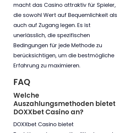
macht das Casino attraktiv für Spieler,
die sowohl Wert auf Bequemlichkeit als
auch auf Zugang legen. Es ist
unerlässlich, die spezifischen
Bedingungen für jede Methode zu
berücksichtigen, um die bestmögliche
Erfahrung zu maximieren.
FAQ
Welche
Auszahlungsmethoden bietet
DOXXbet Casino an?
DOXXbet Casino bietet