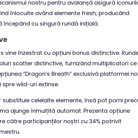
ecanismul nostru pentru avalanșă asigură iconuril
 fiind înlocuite având elemente fresh, producând
 începând cu singură rundă inițială.
ive
s vine înzestrat cu opțiuni bonus distinctive. Rund
luri scatter distinctive, furnizând multiplicatori ce
pțiunea “Dragon’s Breath” exclusivă platformei no
spre wild-uri extinse.
ar substituie celelalte elemente, însă pot porni pr
uma ajunge înmulțită automat. Prezenta opțiune
e către participanților noștri cu 34% potrivit
imestru.