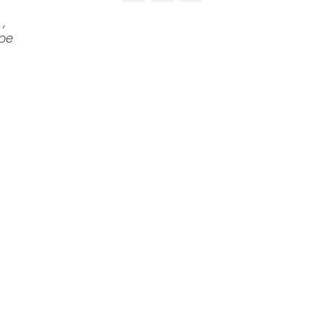
You!
 ,
 pe
CONTACT US