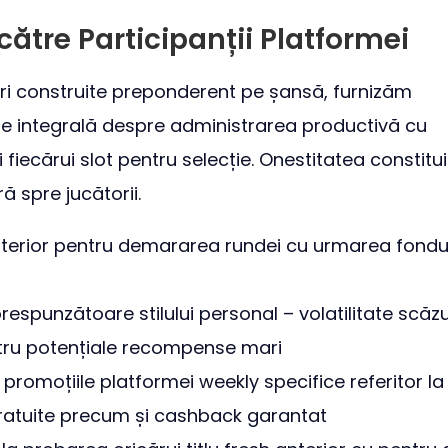
ătre Participanții Platformei
ri construite preponderent pe șansă, furnizăm
are integrală despre administrarea productivă cu
ii fiecărui slot pentru selecție. Onestitatea constitu
 spre jucătorii.
nterior pentru demararea rundei cu urmarea fondu
corespunzătoare stilului personal – volatilitate scăz
ntru potențiale recompense mari
 promoțiile platformei weekly specifice referitor la
gratuite precum și cashback garantat