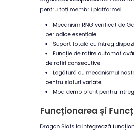
pentru toți membrii platformei.
Mecanism RNG verificat de Gam
periodice esențiale
Suport totală cu întreg dispozi
Funcție de rotire automat avâ
de rotiri consecutive
Legătură cu mecanismul nostr
pentru sloturi variate
Mod demo oferit pentru întreg 
Funcționarea și Funcți
Dragon Slots la integrează funcțio