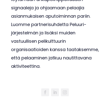
signaaleja ja ohjaamaan pelaajia
asianmukaisen aputoiminnan pariin.
Luomme partnerisuhdetta Peluuri-
järjestelmän ja lisäksi muiden
vastuullisen pelikulttuurin
organisaatioiden kanssa taataksemme,
että pelaaminen jatkuu nautittavana
aktiviteettina.