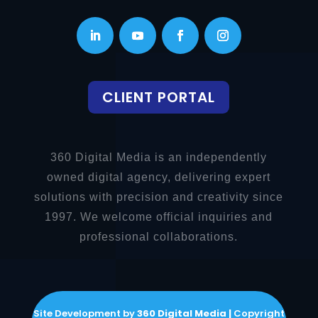
CLIENT PORTAL
360 Digital Media is an independently
owned digital agency, delivering expert
solutions with precision and creativity since
1997. We welcome official inquiries and
professional collaborations.
Site Development by
360 Digital Media |
Copyright