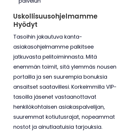
palvelun
Uskollisuusohjelmamme
Hyödyt
Tasoihin jakautuva kanta-
asiakasohjelmamme palkitsee
jatkuvasta pelitoiminnasta. Mitä
enemmän toimit, sitä ylemmäs nousen
portailla ja sen suurempia bonuksia
ansaitset saatavillesi. Korkeimmilla VIP-
tasoilla jäsenet vastaanottavat
henkilökohtaisen asiakaspalvelijan,
suuremmat kotiutusrajat, nopeammat
nostot ja ainutlaatuisia tarjouksia.