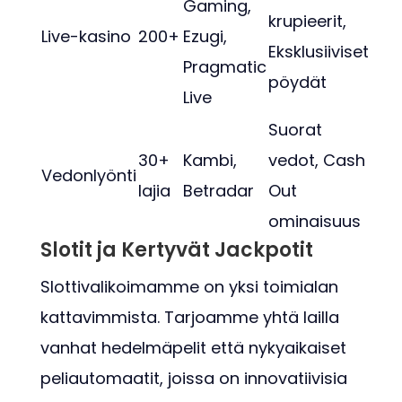
Gaming,
krupieerit,
Live-kasino
200+
Ezugi,
Eksklusiiviset
Pragmatic
pöydät
Live
Suorat
30+
Kambi,
vedot, Cash
Vedonlyönti
lajia
Betradar
Out
ominaisuus
Slotit ja Kertyvät Jackpotit
Slottivalikoimamme on yksi toimialan
kattavimmista. Tarjoamme yhtä lailla
vanhat hedelmäpelit että nykyaikaiset
peliautomaatit, joissa on innovatiivisia