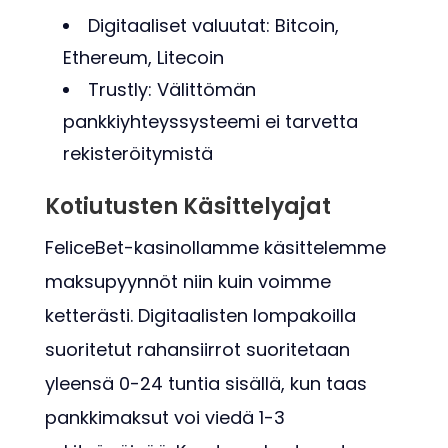
Digitaaliset valuutat: Bitcoin,
Ethereum, Litecoin
Trustly: Välittömän
pankkiyhteyssysteemi ei tarvetta
rekisteröitymistä
Kotiutusten Käsittelyajat
FeliceBet-kasinollamme käsittelemme
maksupyynnöt niin kuin voimme
ketterästi. Digitaalisten lompakoilla
suoritetut rahansiirrot suoritetaan
yleensä 0-24 tuntia sisällä, kun taas
pankkimaksut voi viedä 1-3