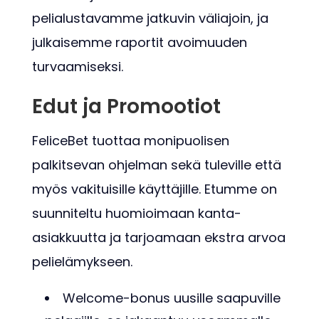
pelialustavamme jatkuvin väliajoin, ja
julkaisemme raportit avoimuuden
turvaamiseksi.
Edut ja Promootiot
FeliceBet tuottaa monipuolisen
palkitsevan ohjelman sekä tuleville että
myös vakituisille käyttäjille. Etumme on
suunniteltu huomioimaan kanta-
asiakkuutta ja tarjoamaan ekstra arvoa
pelielämykseen.
Welcome-bonus uusille saapuville