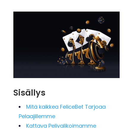
Sisällys
Mitä kaikkea FeliceBet Tarjoaa
Pelaajillemme
Kattava Pelivalikoimamme