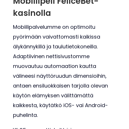
Mobiilipeli FeliceBet-
kasinolla
Mobiilipalvelumme on optimoitu
pyörimään vaivattomasti kaikissa
älykännykillä ja taulutietokoneilla.
Adaptiivinen nettisivustomme
muovautuu automaation kautta
välineesi näyttöruudun dimensioihin,
antaen ensiluokkaisen tarjolla olevan
käytön elämyksen välittämättä
kaikkesta, käytätkö iOS- vai Android-
puhelinta.