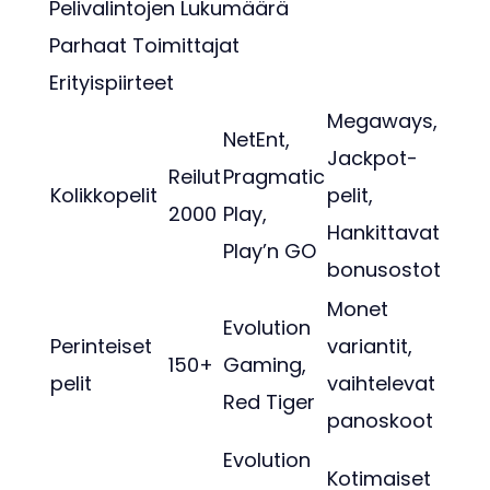
Pelivalintojen Lukumäärä
Parhaat Toimittajat
Erityispiirteet
Megaways,
NetEnt,
Jackpot-
Reilut
Pragmatic
Kolikkopelit
pelit,
2000
Play,
Hankittavat
Play’n GO
bonusostot
Monet
Evolution
Perinteiset
variantit,
150+
Gaming,
pelit
vaihtelevat
Red Tiger
panoskoot
Evolution
Kotimaiset