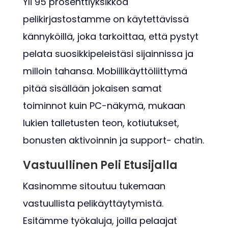
Yli 95 prosenttiyksikköä
pelikirjastostamme on käytettävissä
kännyköillä, joka tarkoittaa, että pystyt
pelata suosikkipeleistäsi sijainnissa ja
milloin tahansa. Mobiilikäyttöliittymä
pitää sisällään jokaisen samat
toiminnot kuin PC-näkymä, mukaan
lukien talletusten teon, kotiutukset,
bonusten aktivoinnin ja support- chatin.
Vastuullinen Peli Etusijalla
Kasinomme sitoutuu tukemaan
vastuullista pelikäyttäytymistä.
Esitämme työkaluja, joilla pelaajat