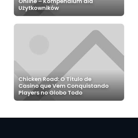
Online – Kompendium dla
Użytkowników
Chicken Road: O Título de
Casino que Vem Conquistando
Players no Globo Todo