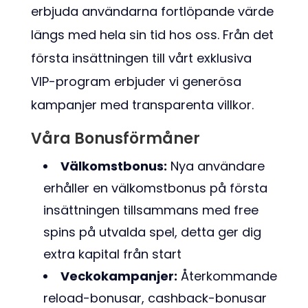
erbjuda användarna fortlöpande värde
längs med hela sin tid hos oss. Från det
första insättningen till vårt exklusiva
VIP-program erbjuder vi generösa
kampanjer med transparenta villkor.
Våra Bonusförmåner
Välkomstbonus:
Nya användare
erhåller en välkomstbonus på första
insättningen tillsammans med free
spins på utvalda spel, detta ger dig
extra kapital från start
Veckokampanjer:
Återkommande
reload-bonusar, cashback-bonusar