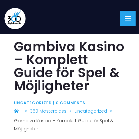
Gambiva Kasino
– Komplett
Guide för Spel &
Möjligheter
UNCATEGORIZED
|
0 COMMENTS
360 Masterclass
uncategorized
9
9
9
Gambiva Kasino – Komplett Guide för Spel &
Möjligheter