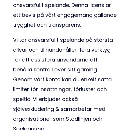
ansvarsfullt spelande. Denna licens är
ett bevis på vårt engagemang gällande
trygghet och transparens.
Vi tar ansvarsfullt spelande på största
allvar och tillhandahåller flera verktyg
för att assistera användarna att
behålla kontroll över sitt gaming.
Genom vårt konto kan du enkelt sätta
limiter för insättningar, förluster och
speltid. Vi erbjuder också
självexkludering & samarbetar med
organisationer som Stödlinjen och
Spelpaus.se.