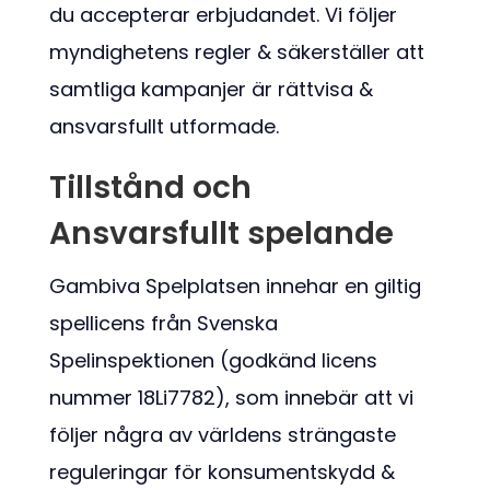
du accepterar erbjudandet. Vi följer
myndighetens regler & säkerställer att
samtliga kampanjer är rättvisa &
ansvarsfullt utformade.
Tillstånd och
Ansvarsfullt spelande
Gambiva Spelplatsen innehar en giltig
spellicens från Svenska
Spelinspektionen (godkänd licens
nummer 18Li7782), som innebär att vi
följer några av världens strängaste
reguleringar för konsumentskydd &