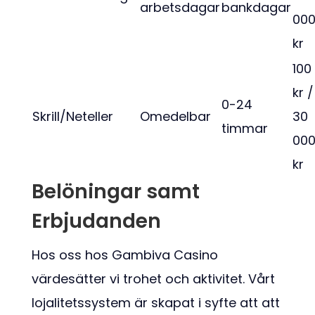
arbetsdagar
bankdagar
00
kr
100
kr /
0-24
Skrill/Neteller
Omedelbar
30
timmar
00
kr
Belöningar samt
Erbjudanden
Hos oss hos Gambiva Casino
värdesätter vi trohet och aktivitet. Vårt
lojalitetssystem är skapat i syfte att att