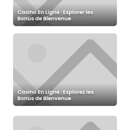
Casino En Ligne : Explorer les
Bonus de Bienvenue
Casino En Ligne : Explorez les
Bonus de Bienvenue