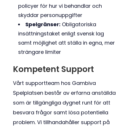
policyer för hur vi behandlar och
skyddar personuppgifter
Spelgränser:
Obligatoriska
insättningstaket enligt svensk lag
samt möjlighet att ställa in egna, mer
strängare limiter
Kompetent Support
Vårt supportteam hos Gambiva
Spelplatsen består av erfarna anställda
som är tillgängliga dygnet runt för att
besvara frågor samt lösa potentiella
problem. Vi tillhandahåller support på