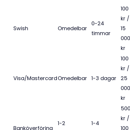
100
kr /
0-24
Swish
Omedelbar
15
timmar
00
kr
100
kr /
Visa/Mastercard
Omedelbar
1-3 dagar
25
00
kr
50
kr /
1-2
1-4
Banköverföring
100