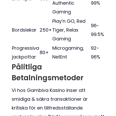
Authentic
99%
Gaming
Play’n GO, Red
96-
Bordslekar
250+
Tiger, Relax
99.5%
Gaming
Progressiva
Microgaming,
92-
80+
jackpottar
NetEnt
96%
Pålitliga
Betalningsmetoder
Vi hos Gambiva Kasino inser att
smidiga & säkra transaktioner är
kritiska för en tillfredsställande