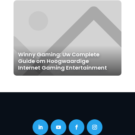
Winny Gaming: Uw Complete
Guide om Hoogwaardige
Internet Gaming Entertainment