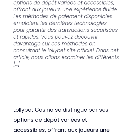
options de dépôt variées et accessibles,
offrant aux joueurs une expérience fluide.
Les méthodes de paiement disponibles
emploient les dernières technologies
pour garantir des transactions sécurisées
et rapides. Vous pouvez découvrir
davantage sur ces méthodes en
consultant le lollybet site officiel. Dans cet
article, nous allons examiner les différents
[…]
Lollybet Casino se distingue par ses
options de dépôt variées et
accessibles, offrant aux joueurs une