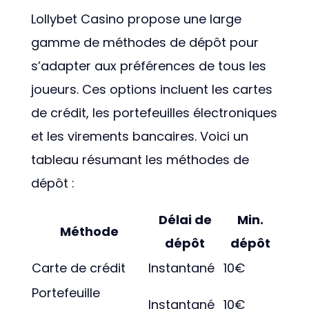
Lollybet Casino propose une large
gamme de méthodes de dépôt pour
s’adapter aux préférences de tous les
joueurs. Ces options incluent les cartes
de crédit, les portefeuilles électroniques
et les virements bancaires. Voici un
tableau résumant les méthodes de
dépôt :
Délai de
Min.
Méthode
dépôt
dépôt
Carte de crédit
Instantané
10€
Portefeuille
Instantané
10€