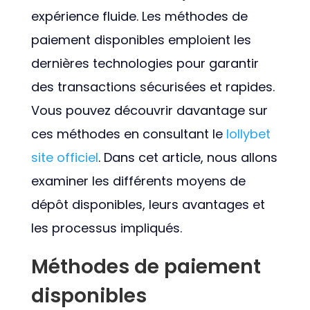
expérience fluide. Les méthodes de
paiement disponibles emploient les
dernières technologies pour garantir
des transactions sécurisées et rapides.
Vous pouvez découvrir davantage sur
ces méthodes en consultant le
lollybet
site officiel
. Dans cet article, nous allons
examiner les différents moyens de
dépôt disponibles, leurs avantages et
les processus impliqués.
Méthodes de paiement
disponibles