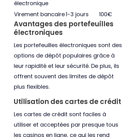
électronique
Virement bancaire
1-3 jours
100€
Avantages des portefeuilles
électroniques
Les portefeuilles électroniques sont des
options de dépôt populaires grâce à
leur rapidité et leur sécurité. De plus, ils
offrent souvent des limites de dépôt
plus flexibles.
Utilisation des cartes de crédit
Les cartes de crédit sont faciles à
utiliser et acceptées par presque tous
les casinos en ligne, ce qui les rend