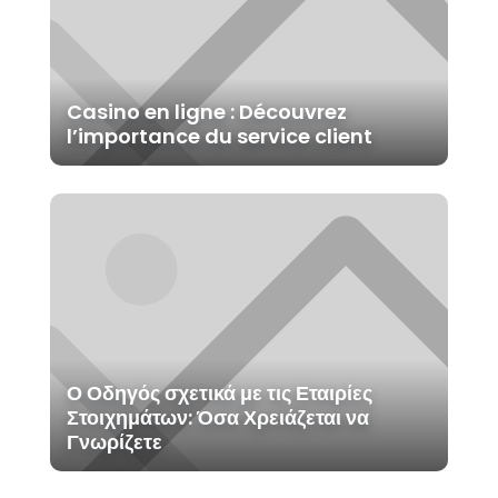
Casino en ligne : Découvrez
l’importance du service client
Ο Οδηγός σχετικά με τις Εταιρίες
Στοιχημάτων: Όσα Χρειάζεται να
Γνωρίζετε