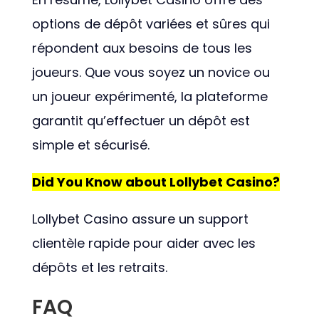
options de dépôt variées et sûres qui
répondent aux besoins de tous les
joueurs. Que vous soyez un novice ou
un joueur expérimenté, la plateforme
garantit qu’effectuer un dépôt est
simple et sécurisé.
Did You Know about Lollybet Casino?
Lollybet Casino assure un support
clientèle rapide pour aider avec les
dépôts et les retraits.
FAQ