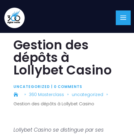
Gestion des
dépôts à
Lollybet Casino
UNCATEGORIZED
|
0 COMMENTS
360 Masterclass
uncategorized
9
9
9
Gestion des dépôts à Lollybet Casino
Lollybet Casino se distingue par ses