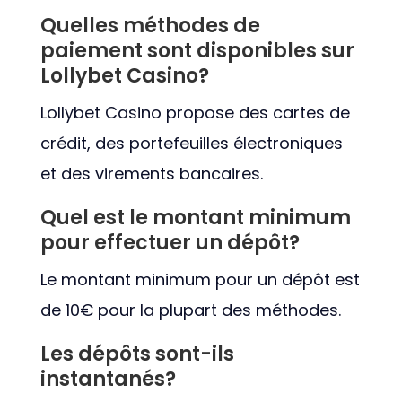
Quelles méthodes de
paiement sont disponibles sur
Lollybet Casino?
Lollybet Casino propose des cartes de
crédit, des portefeuilles électroniques
et des virements bancaires.
Quel est le montant minimum
pour effectuer un dépôt?
Le montant minimum pour un dépôt est
de 10€ pour la plupart des méthodes.
Les dépôts sont-ils
instantanés?