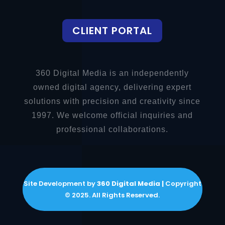
CLIENT PORTAL
360 Digital Media is an independently
owned digital agency, delivering expert
solutions with precision and creativity since
1997. We welcome official inquiries and
professional collaborations.
Site Development by
360 Digital Media |
Copyright
© 2025. All Rights Reserved.