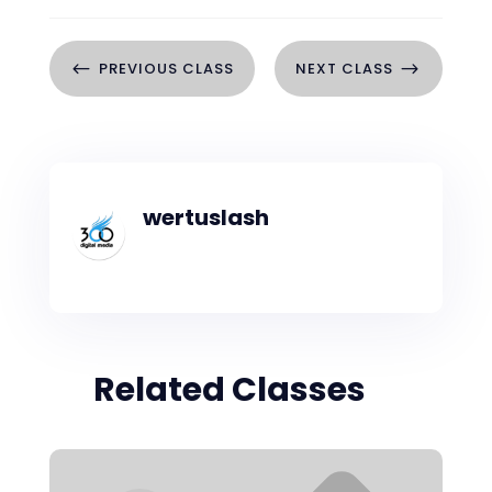
#
$
PREVIOUS CLASS
NEXT CLASS
wertuslash
Related Classes