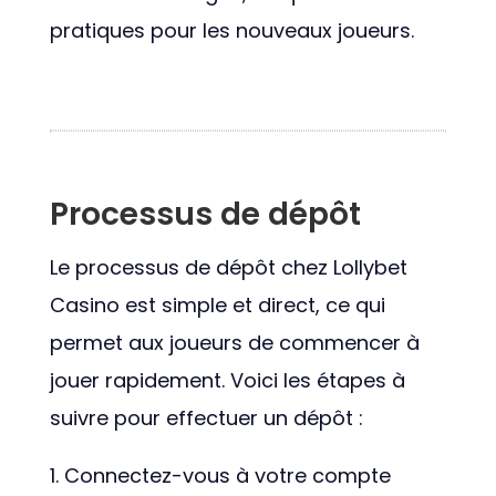
pratiques pour les nouveaux joueurs.
Processus de dépôt
Le processus de dépôt chez Lollybet
Casino est simple et direct, ce qui
permet aux joueurs de commencer à
jouer rapidement. Voici les étapes à
suivre pour effectuer un dépôt :
Connectez-vous à votre compte