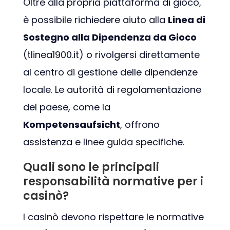
Oltre alla propria piattaforma di gioco,
è possibile richiedere aiuto alla
Linea di
Sostegno alla Dipendenza da Gioco
(tlinea1900.it) o rivolgersi direttamente
al centro di gestione delle dipendenze
locale. Le autorità di regolamentazione
del paese, come la
Kompetensaufsicht
, offrono
assistenza e linee guida specifiche.
Quali sono le principali
responsabilità normative per i
casinò?
I casinò devono rispettare le normative