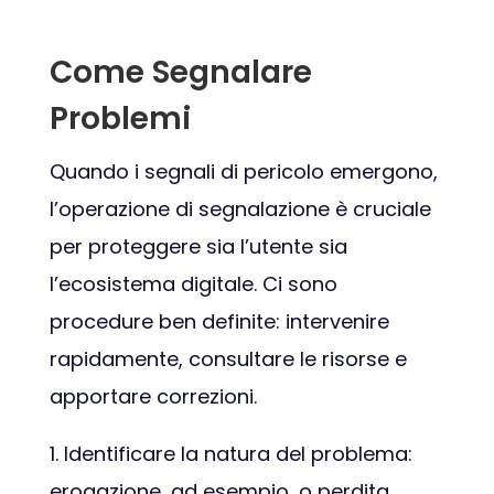
Come Segnalare
Problemi
Quando i segnali di pericolo emergono,
l’operazione di segnalazione è cruciale
per proteggere sia l’utente sia
l’ecosistema digitale. Ci sono
procedure ben definite: intervenire
rapidamente, consultare le risorse e
apportare correzioni.
Identificare la natura del problema:
erogazione, ad esempio, o perdita