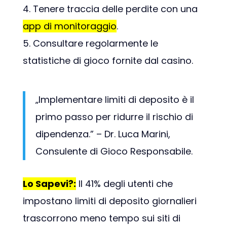
Tenere traccia delle perdite con una
app di monitoraggio
.
Consultare regolarmente le
statistiche di gioco fornite dal casino.
„Implementare limiti di deposito è il
primo passo per ridurre il rischio di
dipendenza.” – Dr. Luca Marini,
Consulente di Gioco Responsabile.
Lo Sapevi?:
Il 41% degli utenti che
impostano limiti di deposito giornalieri
trascorrono meno tempo sui siti di