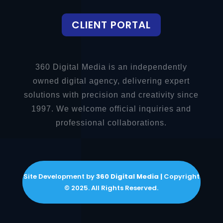
CLIENT PORTAL
360 Digital Media is an independently
owned digital agency, delivering expert
solutions with precision and creativity since
1997. We welcome official inquiries and
professional collaborations.
Site Development by
360 Digital Media |
Copyright
© 2025. All Rights Reserved.