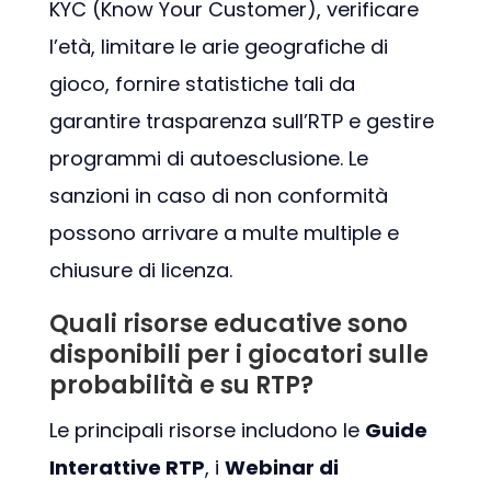
KYC (Know Your Customer), verificare
l’età, limitare le arie geografiche di
gioco, fornire statistiche tali da
garantire trasparenza sull’RTP e gestire
programmi di autoesclusione. Le
sanzioni in caso di non conformità
possono arrivare a multe multiple e
chiusure di licenza.
Quali risorse educative sono
disponibili per i giocatori sulle
probabilità e su RTP?
Le principali risorse includono le
Guide
Interattive RTP
, i
Webinar di