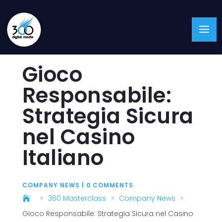
Gioco
Responsabile:
Strategia Sicura
nel Casino
Italiano
COMPANY NEWS
|
0 COMMENTS
360 Masterclass
Company News
9
9
9
Gioco Responsabile: Strategia Sicura nel Casino