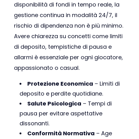
disponibilità di fondi in tempo reale, la
gestione continua in modalità 24/7, il
rischio di dipendenza non è più minimo.
Avere chiarezza su concetti come limiti
di deposito, tempistiche di pausa e
allarmi è essenziale per ogni giocatore,
appassionato o casual.
Protezione Economica
– Limiti di
deposito e perdite quotidiane.
Salute Psicologica
– Tempi di
pausa per evitare aspettative
dissonanti.
Conformità Normativa
– Age