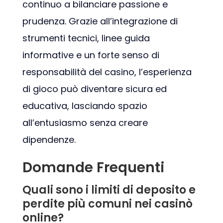
continuo a bilanciare passione e
prudenza. Grazie all’integrazione di
strumenti tecnici, linee guida
informative e un forte senso di
responsabilità del casino, l’esperienza
di gioco può diventare sicura ed
educativa, lasciando spazio
all’entusiasmo senza creare
dipendenze.
Domande Frequenti
Quali sono i limiti di deposito e
perdite più comuni nei casinò
online?