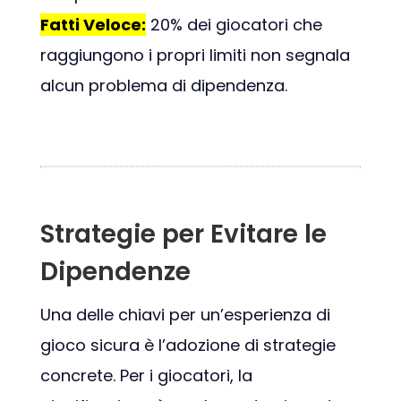
Fatti Veloce:
20% dei giocatori che
raggiungono i propri limiti non segnala
alcun problema di dipendenza.
Strategie per Evitare le
Dipendenze
Una delle chiavi per un’esperienza di
gioco sicura è l’adozione di strategie
concrete. Per i giocatori, la