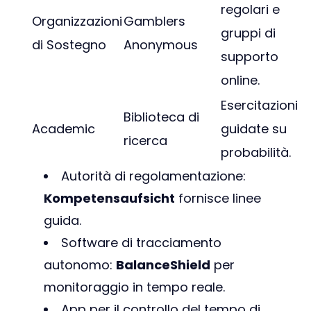
regolari e
Organizzazioni
Gamblers
gruppi di
di Sostegno
Anonymous
supporto
online.
Esercitazioni
Biblioteca di
Academic
guidate su
ricerca
probabilità.
Autorità di regolamentazione:
Kompetensaufsicht
fornisce linee
guida.
Software di tracciamento
autonomo:
BalanceShield
per
monitoraggio in tempo reale.
App per il controllo del tempo di