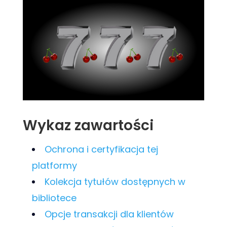
Wykaz zawartości
Ochrona i certyfikacja tej
platformy
Kolekcja tytułów dostępnych w
bibliotece
Opcje transakcji dla klientów