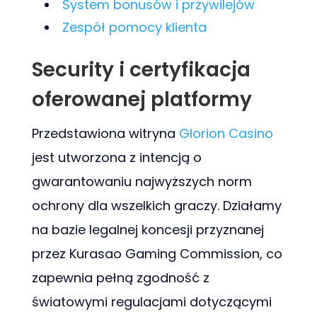
System bonusów i przywilejów
Zespół pomocy klienta
Security i certyfikacja
oferowanej platformy
Przedstawiona witryna
Glorion Casino
jest utworzona z intencją o
gwarantowaniu najwyższych norm
ochrony dla wszelkich graczy. Działamy
na bazie legalnej koncesji przyznanej
przez Kurasao Gaming Commission, co
zapewnia pełną zgodność z
światowymi regulacjami dotyczącymi