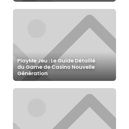
PlayMe Jeu : Le Guide Détaillé
du Game de Casino Nouvelle
Génération