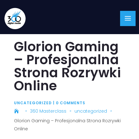
Glorion Gaming
– Profesjonalna
Strona Rozrywki
Online
UNCATEGORIZED
|
0 COMMENTS
360 Masterclass
uncategorized
9
9
9
Glorion Gaming – Profesjonalna Strona Rozrywki
Online