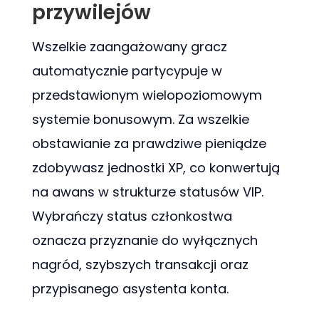
przywilejów
Wszelkie zaangażowany gracz
automatycznie partycypuje w
przedstawionym wielopoziomowym
systemie bonusowym. Za wszelkie
obstawianie za prawdziwe pieniądze
zdobywasz jednostki XP, co konwertują
na awans w strukturze statusów VIP.
Wybrańczy status członkostwa
oznacza przyznanie do wyłącznych
nagród, szybszych transakcji oraz
przypisanego asystenta konta.