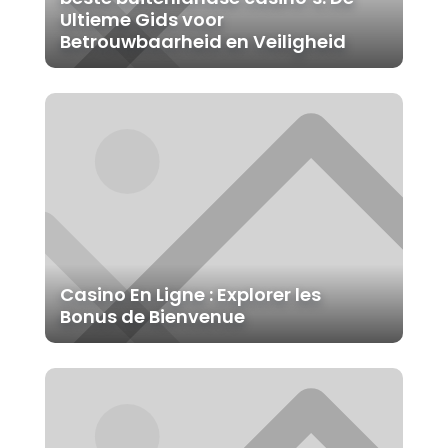
Ultieme Gids voor
Betrouwbaarheid en Veiligheid
Casino En Ligne : Explorer les
Bonus de Bienvenue