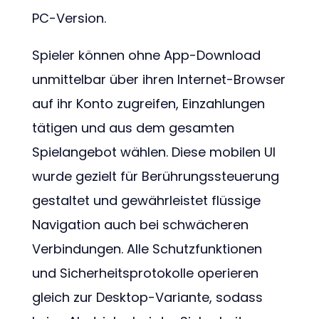
PC-Version.
Spieler können ohne App-Download
unmittelbar über ihren Internet-Browser
auf ihr Konto zugreifen, Einzahlungen
tätigen und aus dem gesamten
Spielangebot wählen. Diese mobilen UI
wurde gezielt für Berührungssteuerung
gestaltet und gewährleistet flüssige
Navigation auch bei schwächeren
Verbindungen. Alle Schutzfunktionen
und Sicherheitsprotokolle operieren
gleich zur Desktop-Variante, sodass