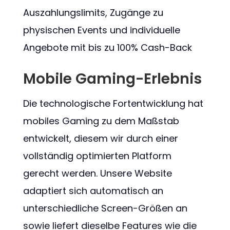
Auszahlungslimits, Zugänge zu
physischen Events und individuelle
Angebote mit bis zu 100% Cash-Back
Mobile Gaming-Erlebnis
Die technologische Fortentwicklung hat
mobiles Gaming zu dem Maßstab
entwickelt, diesem wir durch einer
vollständig optimierten Platform
gerecht werden. Unsere Website
adaptiert sich automatisch an
unterschiedliche Screen-Größen an
sowie liefert dieselbe Features wie die