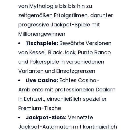
von Mythologie bis bis hin zu
zeitgemäßen Erfolgsfilmen, darunter
progressive Jackpot-Spiele mit
Millionengewinnen
Tischspiele:
Bewährte Versionen
von Kessel, Black Jack, Punto Banco
und Pokerspiele in verschiedenen
Varianten und Einsatzgrenzen
Live Casino:
Echtes Casino-
Ambiente mit professionellen Dealern
in Echtzeit, einschließlich spezieller
Premium-Tische
Jackpot-Slots:
Vernetzte
Jackpot-Automaten mit kontinuierlich