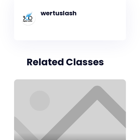
wertuslash
Related Classes