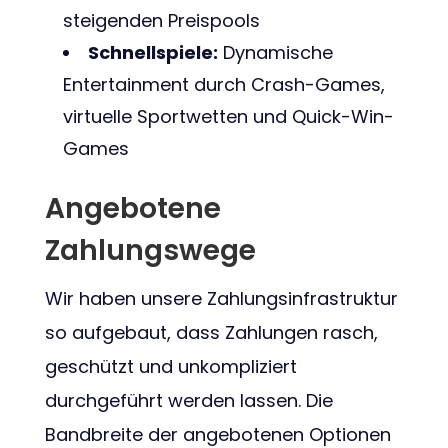
steigenden Preispools
Schnellspiele:
Dynamische
Entertainment durch Crash-Games,
virtuelle Sportwetten und Quick-Win-
Games
Angebotene
Zahlungswege
Wir haben unsere Zahlungsinfrastruktur
so aufgebaut, dass Zahlungen rasch,
geschützt und unkompliziert
durchgeführt werden lassen. Die
Bandbreite der angebotenen Optionen