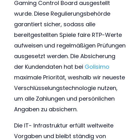
Gaming Control Board ausgestellt
wurde. Diese Regulierungsbehörde
garantiert sicher, sodass alle
bereitgestellten Spiele faire RTP-Werte
aufweisen und regelmäßigen Prüfungen
ausgesetzt werden. Die Absicherung
der Kundendaten hat bei
Golisimo
maximale Priorität, weshalb wir neueste
Verschlüsselungstechnologie nutzen,
um alle Zahlungen und persönlichen
Angaben zu absichern.
Die IT- Infrastruktur erfüllt weltweite
Vorgaben und bleibt ständig von