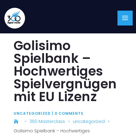
Golisimo
Spielbank –
Hochwertiges
Spielvergnügen
mit EU Lizenz
UNCATEGORIZED
|
0 COMMENTS
360 Masterclass
uncategorized
9
9
9
Golisimo Spielbank – Hochwertiges