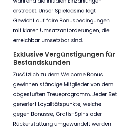
während die initialen Einzahlungen
erstreckt. Unser Spielcasino legt
Gewicht auf faire Bonusbedingungen
mit klaren Umsatzanforderungen, die
erreichbar umsetzbar sind.
Exklusive Vergünstigungen für
Bestandskunden
Zusätzlich zu dem Welcome Bonus
gewinnen ständige Mitglieder von dem
abgestuften Treueprogramm. Jeder Bet
generiert Loyalitätspunkte, welche
gegen Bonusse, Gratis-Spins oder
Rückerstattung umgewandelt werden