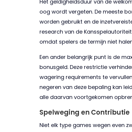
Het geldigheidsduur van de welkoms
oog wordt vergeten. De meeste bo
worden gebruikt en de inzetvereist
research van de Kansspelautoriteit
omdat spelers de termijn niet hale
Een ander belangrijk punt is de m
bonusgeld. Deze restrictie verhind
wagering requirements te vervullen,
negeren van deze bepaling kan lei
alle daarvan voortgekomen opbre
Spelweging en Contributie
Niet elk type games wegen even zwa