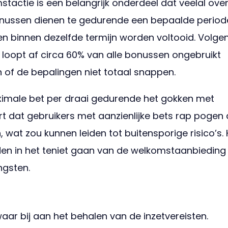
tactie is een belangrijk onderdeel dat veelal over
nussen dienen te gedurende een bepaalde period
en binnen dezelfde termijn worden voltooid. Volge
 loopt af circa 60% van alle bonussen ongebruikt
n of de bepalingen niet totaal snappen.
aximale bet per draai gedurende het gokken met
ert dat gebruikers met aanzienlijke bets rap pogen
 wat zou kunnen leiden tot buitensporige risico’s. 
den in het teniet gaan van de welkomstaanbieding
ngsten.
ar bij aan het behalen van de inzetvereisten.