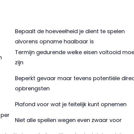
Bepaalt de hoeveelheid je dient te spelen
alvorens opname haalbaar is
Termijn gedurende welke eisen voltooid mo
n
zijn
Beperkt gevaar maar tevens potentiële dire
opbrengsten
Plafond voor wat je feitelijk kunt opnemen
 per
Niet alle spellen wegen even zwaar voor