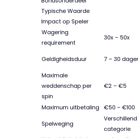
Bonusonderdeel
Typische Waarde
Impact op Speler
Wagering
30x – 50x
requirement
Geldigheidsduur
7 – 30 dage
Maximale
weddenschap per
€2 – €5
spin
Maximum uitbetaling
€50 – €100
Verschillend
Spelweging
categorie