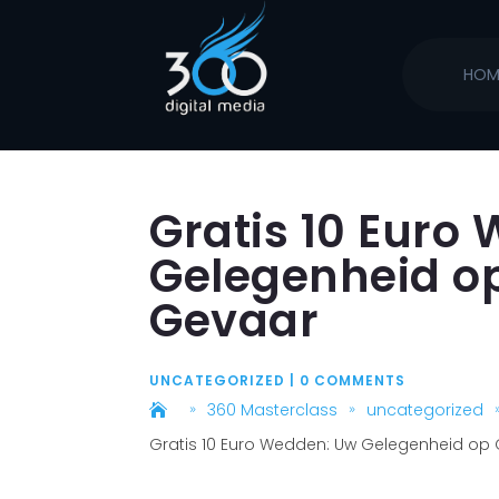
HOM
Gratis 10 Euro
Gelegenheid op
Gevaar
UNCATEGORIZED
|
0 COMMENTS
360 Masterclass
uncategorized
9
9
Gratis 10 Euro Wedden: Uw Gelegenheid op 