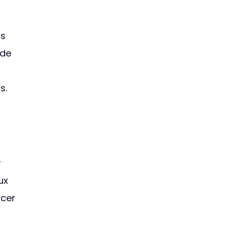
ts
 de
s.
r
ux
ncer