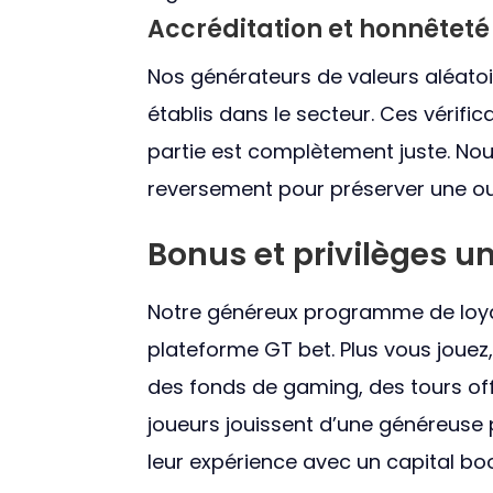
Accréditation et honnêteté
Nos générateurs de valeurs aléatoi
établis dans le secteur. Ces vérif
partie est complètement juste. No
reversement pour préserver une ou
Bonus et privilèges u
Notre généreux programme de loya
plateforme GT bet. Plus vous jouez
des fonds de gaming, des tours of
joueurs jouissent d’une généreus
leur expérience avec un capital bo