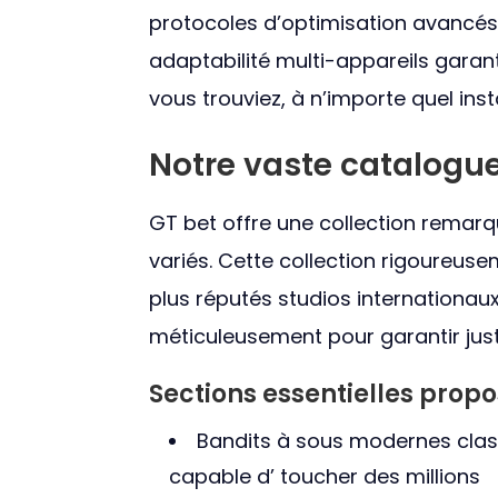
protocoles d’optimisation avancés, 
adaptabilité multi-appareils garan
vous trouviez, à n’importe quel inst
Notre vaste catalogue 
GT bet offre une collection remar
variés. Cette collection rigoureus
plus réputés studios internationaux
méticuleusement pour garantir jus
Sections essentielles prop
Bandits à sous modernes clas
capable d’ toucher des millions