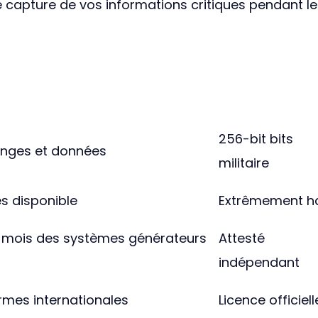
e capture de vos informations critiques pendant le
256-bit bits
anges et données
militaire
s disponible
Extrêmement h
es mois des systèmes générateurs
Attesté
indépendant
rmes internationales
Licence officiell