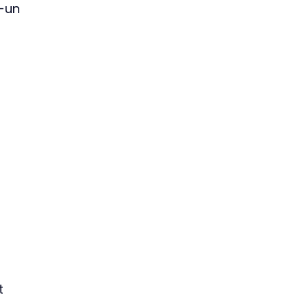
t-un
t