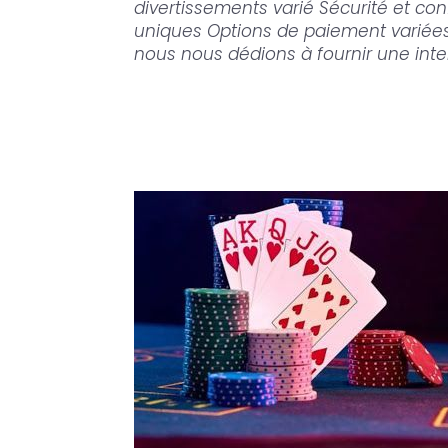
divertissements varié Sécurité et co
uniques Options de paiement variée
nous nous dédions à fournir une inter