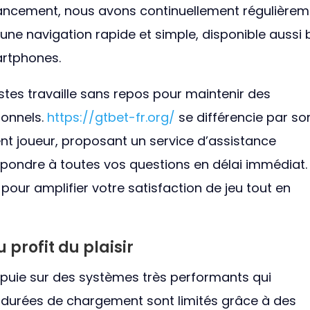
lancement, nous avons continuellement régulièrem
une navigation rapide et simple, disponible aussi 
artphones.
stes travaille sans repos pour maintenir des
onnels.
https://gtbet-fr.org/
se différencie par so
t joueur, proposant un service d’assistance
répondre à toutes vos questions en délai immédiat.
our amplifier votre satisfaction de jeu tout en
 profit du plaisir
ppuie sur des systèmes très performants qui
es durées de chargement sont limités grâce à des