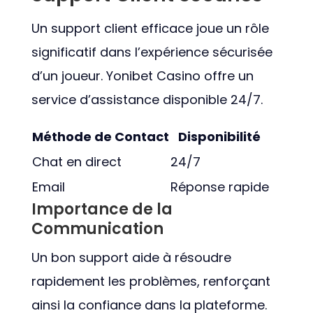
Un support client efficace joue un rôle
significatif dans l’expérience sécurisée
d’un joueur. Yonibet Casino offre un
service d’assistance disponible 24/7.
Méthode de Contact
Disponibilité
Chat en direct
24/7
Email
Réponse rapide
Importance de la
Communication
Un bon support aide à résoudre
rapidement les problèmes, renforçant
ainsi la confiance dans la plateforme.