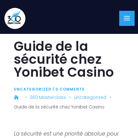
Guide de la
sécurité chez
Yonibet Casino
UNCATEGORIZED
|
0 COMMENTS
360 Masterclass
uncategorized
9
9
9
Guide de la sécurité chez Yonibet Casino
La sécurité est une priorité absolue pour