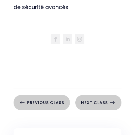
de sécurité avancés.
#
$
PREVIOUS CLASS
NEXT CLASS