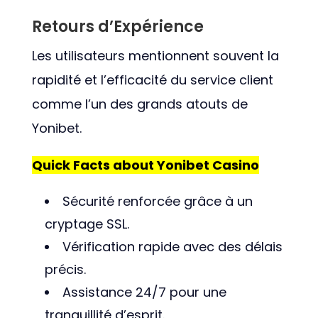
Retours d’Expérience
Les utilisateurs mentionnent souvent la
rapidité et l’efficacité du service client
comme l’un des grands atouts de
Yonibet.
Quick Facts about Yonibet Casino
Sécurité renforcée grâce à un
cryptage SSL.
Vérification rapide avec des délais
précis.
Assistance 24/7 pour une
tranquillité d’esprit.