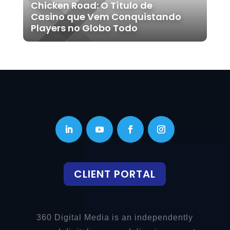
Chicken Road: O Título de
Casino que Vem Conquistando
Players no Globo Todo
CLIENT PORTAL
360 Digital Media is an independently