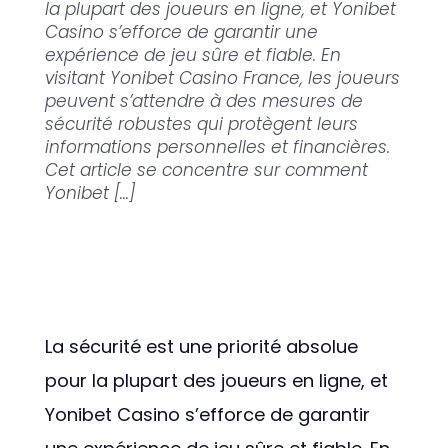
la plupart des joueurs en ligne, et Yonibet
Casino s’efforce de garantir une
expérience de jeu sûre et fiable. En
visitant Yonibet Casino France, les joueurs
peuvent s’attendre à des mesures de
sécurité robustes qui protègent leurs
informations personnelles et financières.
Cet article se concentre sur comment
Yonibet […]
La sécurité est une priorité absolue
pour la plupart des joueurs en ligne, et
Yonibet Casino s’efforce de garantir