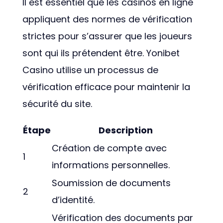
Il est essentiel que les casinos en ligne
appliquent des normes de vérification
strictes pour s’assurer que les joueurs
sont qui ils prétendent être. Yonibet
Casino utilise un processus de
vérification efficace pour maintenir la
sécurité du site.
Étape
Description
Création de compte avec
1
informations personnelles.
Soumission de documents
2
d’identité.
Vérification des documents par