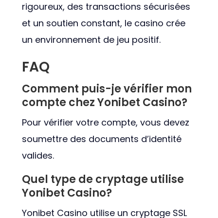
rigoureux, des transactions sécurisées
et un soutien constant, le casino crée
un environnement de jeu positif.
FAQ
Comment puis-je vérifier mon
compte chez Yonibet Casino?
Pour vérifier votre compte, vous devez
soumettre des documents d’identité
valides.
Quel type de cryptage utilise
Yonibet Casino?
Yonibet Casino utilise un cryptage SSL