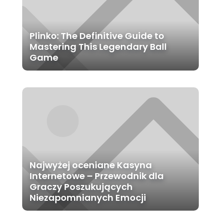
Plinko: The Definitive Guide to
Mastering This Legendary Ball
Game
Najwyżej oceniane Kasyna
Internetowe – Przewodnik dla
Graczy Poszukujących
Niezapomnianych Emocji