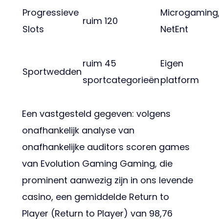
Progressieve
Microgaming
ruim 120
Slots
NetEnt
ruim 45
Eigen
Sportwedden
sportcategorieën
platform
Een vastgesteld gegeven: volgens
onafhankelijk analyse van
onafhankelijke auditors scoren games
van Evolution Gaming Gaming, die
prominent aanwezig zijn in ons levende
casino, een gemiddelde Return to
Player (Return to Player) van 98,76