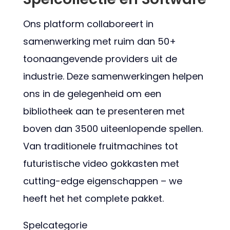
Ons platform collaboreert in
samenwerking met ruim dan 50+
toonaangevende providers uit de
industrie. Deze samenwerkingen helpen
ons in de gelegenheid om een
bibliotheek aan te presenteren met
boven dan 3500 uiteenlopende spellen.
Van traditionele fruitmachines tot
futuristische video gokkasten met
cutting-edge eigenschappen – we
heeft het het complete pakket.
Spelcategorie