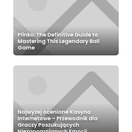
Plinko: The Definitive Guide to
Mastering This Legendary Ball
Game
Najwyżej oceniane Kasyna
Internetowe – Przewodnik dla
Graczy Poszukujących
Niezapomnianych Emocji