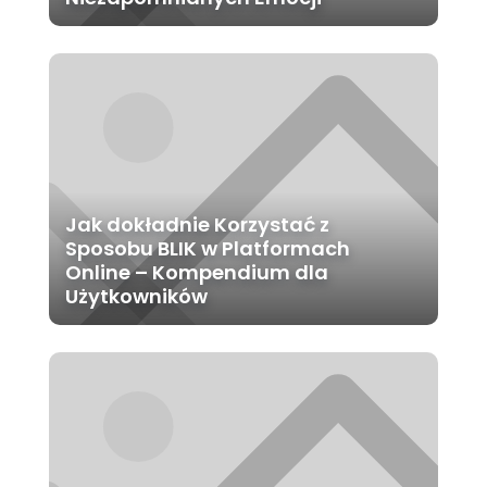
Jak dokładnie Korzystać z
Sposobu BLIK w Platformach
Online – Kompendium dla
Użytkowników