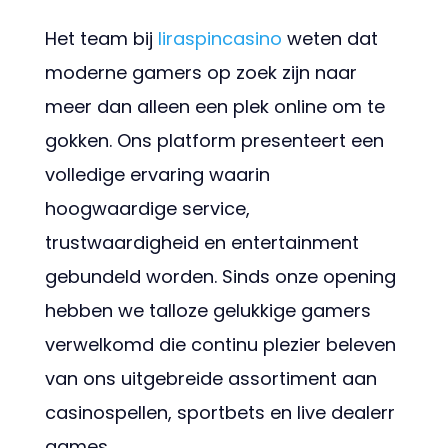
Het team bij
liraspincasino
weten dat
moderne gamers op zoek zijn naar
meer dan alleen een plek online om te
gokken. Ons platform presenteert een
volledige ervaring waarin
hoogwaardige service,
trustwaardigheid en entertainment
gebundeld worden. Sinds onze opening
hebben we talloze gelukkige gamers
verwelkomd die continu plezier beleven
van ons uitgebreide assortiment aan
casinospellen, sportbets en live dealerr
games.