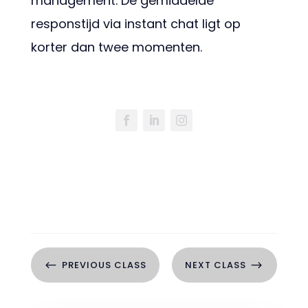
management. De gemiddelde
responstijd via instant chat ligt op
korter dan twee momenten.
#
$
PREVIOUS CLASS
NEXT CLASS