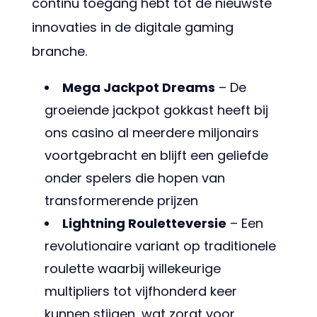
continu toegang hebt tot de nieuwste
innovaties in de digitale gaming
branche.
Mega Jackpot Dreams
– De
groeiende jackpot gokkast heeft bij
ons casino al meerdere miljonairs
voortgebracht en blijft een geliefde
onder spelers die hopen van
transformerende prijzen
Lightning Rouletteversie
– Een
revolutionaire variant op traditionele
roulette waarbij willekeurige
multipliers tot vijfhonderd keer
kunnen stijgen, wat zorgt voor