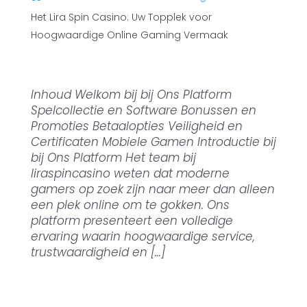
Het Lira Spin Casino: Uw Topplek voor
Hoogwaardige Online Gaming Vermaak
Inhoud Welkom bij bij Ons Platform
Spelcollectie en Software Bonussen en
Promoties Betaalopties Veiligheid en
Certificaten Mobiele Gamen Introductie bij
bij Ons Platform Het team bij
liraspincasino weten dat moderne
gamers op zoek zijn naar meer dan alleen
een plek online om te gokken. Ons
platform presenteert een volledige
ervaring waarin hoogwaardige service,
trustwaardigheid en […]