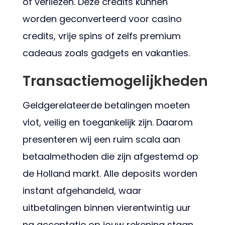
of verliezen. Deze credits kunnen
worden geconverteerd voor casino
credits, vrije spins of zelfs premium
cadeaus zoals gadgets en vakanties.
Transactiemogelijkheden
Geldgerelateerde betalingen moeten
vlot, veilig en toegankelijk zijn. Daarom
presenteren wij een ruim scala aan
betaalmethoden die zijn afgestemd op
de Holland markt. Alle deposits worden
instant afgehandeld, waar
uitbetalingen binnen vierentwintig uur
na acceptatie op jouw rekening staan.