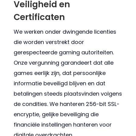
Veiligheid en
Certificaten
We werken onder dwingende licenties
die worden verstrekt door
gerespecteerde gaming autoriteiten.
Onze vergunning garandeert dat alle
games eerlijk zijn, dat persoonlijke
informatie beveiligd blijven en dat
betalingen steeds plaatsvinden volgens
de condities. We hanteren 256-bit SSL-
encryptie, gelijke beveiliging die
financiële instellingen hanteren voor
digitale overdrachten.