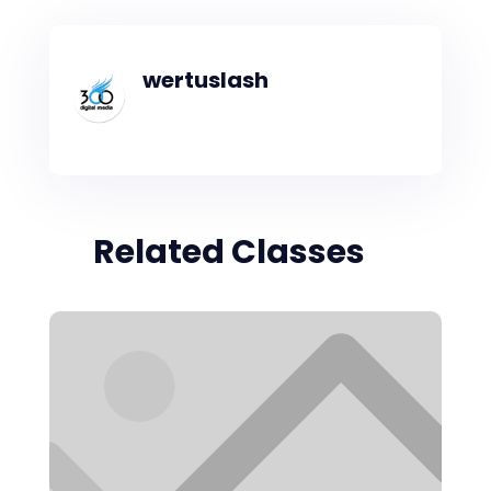
wertuslash
Related Classes