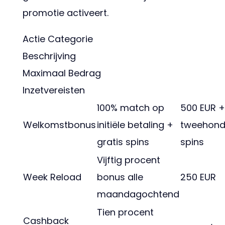
promotie activeert.
Actie Categorie
Beschrijving
Maximaal Bedrag
Inzetvereisten
100% match op
500 EUR +
Welkomstbonus
initiële betaling +
tweehond
gratis spins
spins
Vijftig procent
Week Reload
bonus alle
250 EUR
maandagochtend
Tien procent
Cashback