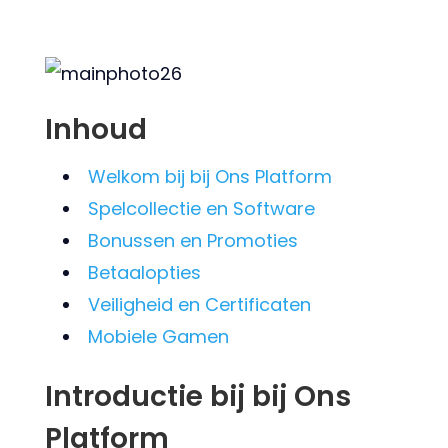
Inhoud
Welkom bij bij Ons Platform
Spelcollectie en Software
Bonussen en Promoties
Betaalopties
Veiligheid en Certificaten
Mobiele Gamen
Introductie bij bij Ons
Platform