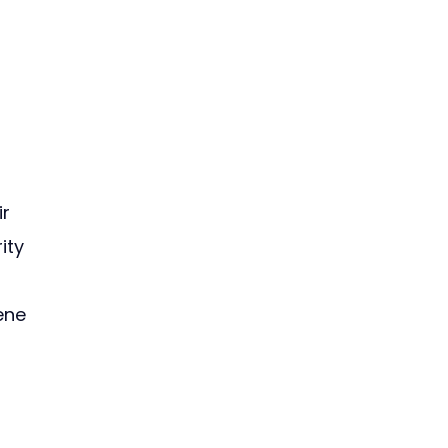
ir
ity
ene