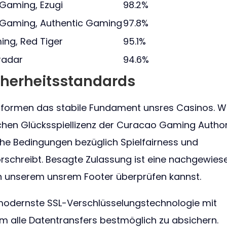
 Gaming, Ezugi
98.2%
n Gaming, Authentic Gaming
97.8%
ng, Red Tiger
95.1%
tradar
94.6%
cherheitsstandards
formen das stabile Fundament unsres Casinos. W
ichen Glücksspiellizenz der Curacao Gaming Author
he Bedingungen bezüglich Spielfairness und
rschreibt. Besagte Zulassung ist eine nachgewies
 in unserem unsrem Footer überprüfen kannst.
 modernste SSL-Verschlüsselungstechnologie mit
 alle Datentransfers bestmöglich zu absichern.