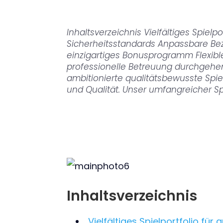
Inhaltsverzeichnis Vielfältiges Spielp
Sicherheitsstandards Anpassbare Beza
einzigartiges Bonusprogramm Flexibl
professionelle Betreuung durchgehend
ambitionierte qualitätsbewusste Spiel
und Qualität. Unser umfangreicher Sp
Inhaltsverzeichnis
Vielfältiges Spielportfolio für