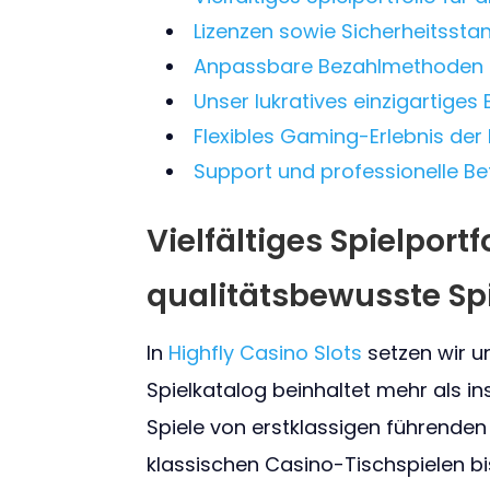
Lizenzen sowie Sicherheitssta
Anpassbare Bezahlmethoden im
Unser lukratives einzigartig
Flexibles Gaming-Erlebnis der 
Support und professionelle B
Vielfältiges Spielportf
qualitätsbewusste Spi
In
Highfly Casino Slots
setzen wir u
Spielkatalog beinhaltet mehr als i
Spiele von erstklassigen führenden 
klassischen Casino-Tischspielen bi