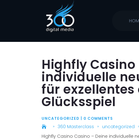
HOM
Highfly Casino
individuelle 
für exzellentes
Glücksspiel
UNCATEGORIZED
|
0 COMMENTS
360 Masterclass
uncategorized
9
9
Highfly Casino Casino – Deine individuelle 