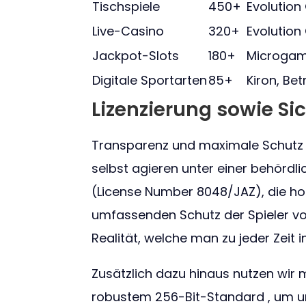
Tischspiele
450+
Evolution
Live-Casino
320+
Evolutio
Jackpot-Slots
180+
Microgami
Digitale Sportarten
85+
Kiron, Be
Lizenzierung sowie Si
Transparenz und maximale Schutz 
selbst agieren unter einer behördl
(License Number 8048/JAZ), die ho
umfassenden Schutz der Spieler vo
Realität, welche man zu jeder Zeit
Zusätzlich dazu hinaus nutzen wir
robustem 256-Bit-Standard , um um