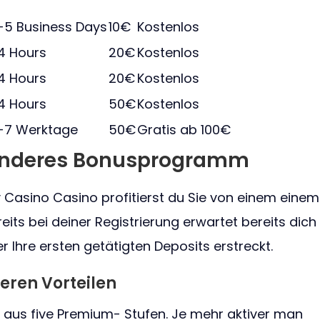
-5 Business Days
10€
Kostenlos
4 Hours
20€
Kostenlos
4 Hours
20€
Kostenlos
4 Hours
50€
Kostenlos
-7 Werktage
50€
Gratis ab 100€
sonderes Bonusprogramm
y Casino Casino profitierst du Sie von einem einem
its bei deiner Registrierung erwartet bereits dich 
r Ihre ersten getätigten Deposits erstreckt.
ren Vorteilen
 aus five Premium- Stufen. Je mehr aktiver man