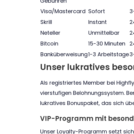
Gebühren
Visa/Mastercard
Sofort
3
Skrill
Instant
2
Neteller
Unmittelbar
2
Bitcoin
15-30 Minuten
2
Banküberweisung
1-3 Arbeitstage
3
Unser lukratives be
Als registriertes Member bei Highfl
vierstufigen Belohnungssystem. Bere
lukratives Bonuspaket, das sich übe
VIP-Programm mit besonde
Unser Loyalty-Programm setzt sich