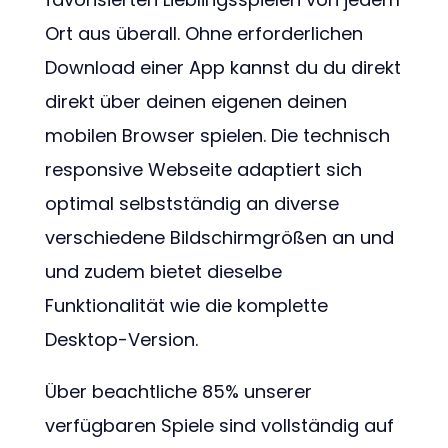
Ort aus überall. Ohne erforderlichen
Download einer App kannst du du direkt
direkt über deinen eigenen deinen
mobilen Browser spielen. Die technisch
responsive Webseite adaptiert sich
optimal selbstständig an diverse
verschiedene Bildschirmgrößen an und
und zudem bietet dieselbe
Funktionalität wie die komplette
Desktop-Version.
Über beachtliche 85% unserer
verfügbaren Spiele sind vollständig auf