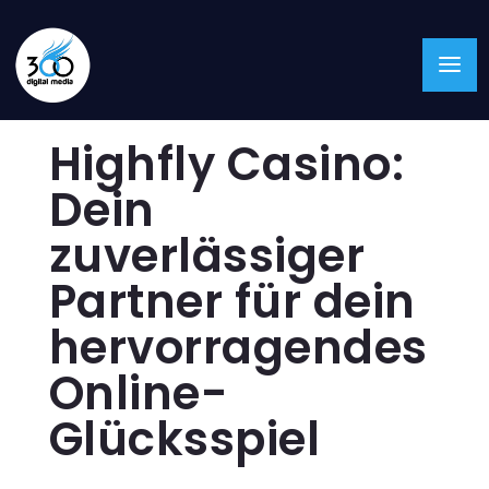
Highfly Casino:
Dein
zuverlässiger
Partner für dein
hervorragendes
Online-
Glücksspiel