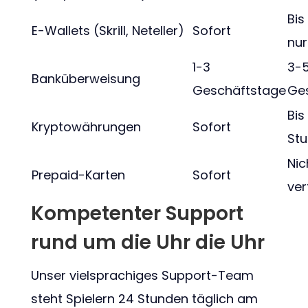
Bis
E-Wallets (Skrill, Neteller)
Sofort
nur
1-3
3-
Banküberweisung
Geschäftstage
Ge
Bis
Kryptowährungen
Sofort
St
Nic
Prepaid-Karten
Sofort
ver
Kompetenter Support
rund um die Uhr die Uhr
Unser vielsprachiges Support-Team
steht Spielern 24 Stunden täglich am