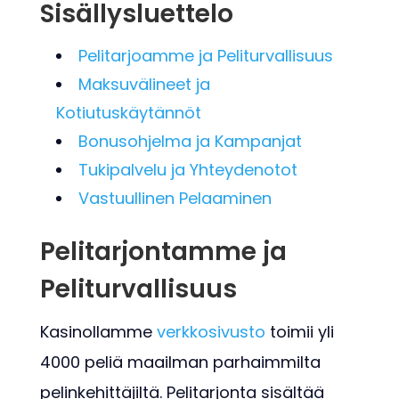
Sisällysluettelo
Pelitarjoamme ja Peliturvallisuus
Maksuvälineet ja
Kotiutuskäytännöt
Bonusohjelma ja Kampanjat
Tukipalvelu ja Yhteydenotot
Vastuullinen Pelaaminen
Pelitarjontamme ja
Peliturvallisuus
Kasinollamme
verkkosivusto
toimii yli
4000 peliä maailman parhaimmilta
pelinkehittäjiltä. Pelitarjonta sisältää