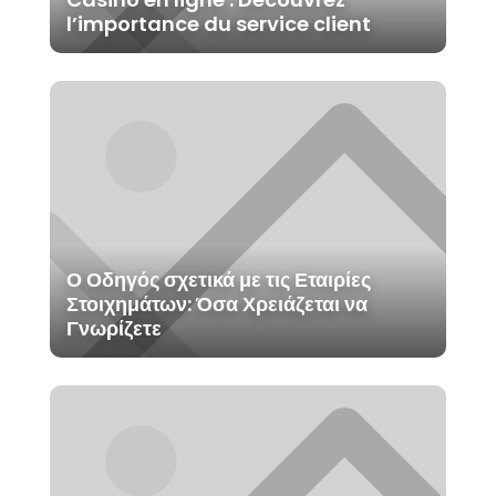
l’importance du service client
Ο Οδηγός σχετικά με τις Εταιρίες
Στοιχημάτων: Όσα Χρειάζεται να
Γνωρίζετε