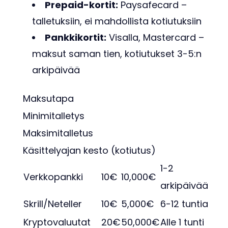
Prepaid-kortit:
Paysafecard –
talletuksiin, ei mahdollista kotiutuksiin
Pankkikortit:
Visalla, Mastercard –
maksut saman tien, kotiutukset 3-5:n
arkipäivää
Maksutapa
Minimitalletys
Maksimitalletus
Käsittelyajan kesto (kotiutus)
1-2
Verkkopankki
10€
10,000€
arkipäivää
Skrill/Neteller
10€
5,000€
6-12 tuntia
Kryptovaluutat
20€
50,000€
Alle 1 tunti