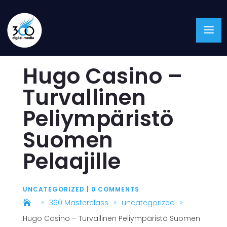
Hugo Casino –
Turvallinen
Peliympäristö
Suomen
Pelaajille
UNCATEGORIZED
|
0 COMMENTS
360 Masterclass
uncategorized
9
9
9
Hugo Casino – Turvallinen Peliympäristö Suomen