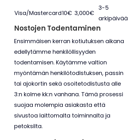
3-5
Visa/Mastercard
10€
3,000€
arkipäivää
Nostojen Todentaminen
Ensimmäisen kerran kotiutuksen aikana
edellytämme henkilöllisyyden
todentamisen. Käytämme valtion
myöntämän henkilötodistuksen, passin
tai ajokortin sekä osoitetodistusta alle
3:n kolme kk:n vanhana. Tämä prosessi
suojaa molempia asiakasta että
sivustoa laittomalta toiminnalta ja
petoksilta.