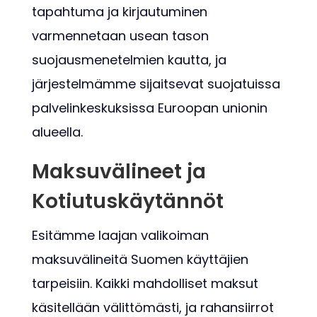
tapahtuma ja kirjautuminen
varmennetaan usean tason
suojausmenetelmien kautta, ja
järjestelmämme sijaitsevat suojatuissa
palvelinkeskuksissa Euroopan unionin
alueella.
Maksuvälineet ja
Kotiutuskäytännöt
Esitämme laajan valikoiman
maksuvälineitä Suomen käyttäjien
tarpeisiin. Kaikki mahdolliset maksut
käsitellään välittömästi, ja rahansiirrot