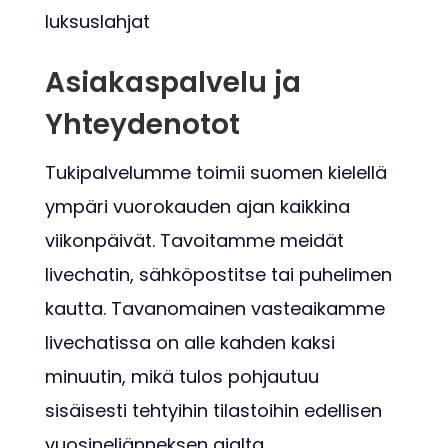
luksuslahjat
Asiakaspalvelu ja
Yhteydenotot
Tukipalvelumme toimii suomen kielellä
ympäri vuorokauden ajan kaikkina
viikonpäivät. Tavoitamme meidät
livechatin, sähköpostitse tai puhelimen
kautta. Tavanomainen vasteaikamme
livechatissa on alle kahden kaksi
minuutin, mikä tulos pohjautuu
sisäisesti tehtyihin tilastoihin edellisen
vuosineljänneksen ajalta.