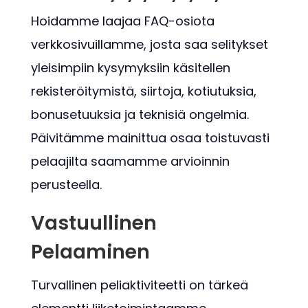
Hoidamme laajaa FAQ-osiota
verkkosivuillamme, josta saa selitykset
yleisimpiin kysymyksiin käsitellen
rekisteröitymistä, siirtoja, kotiutuksia,
bonusetuuksia ja teknisiä ongelmia.
Päivitämme mainittua osaa toistuvasti
pelaajilta saamamme arvioinnin
perusteella.
Vastuullinen
Pelaaminen
Turvallinen peliaktiviteetti on tärkeä