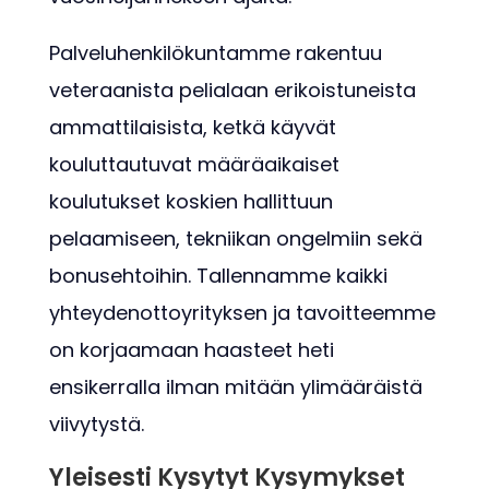
Palveluhenkilökuntamme rakentuu
veteraanista pelialaan erikoistuneista
ammattilaisista, ketkä käyvät
kouluttautuvat määräaikaiset
koulutukset koskien hallittuun
pelaamiseen, tekniikan ongelmiin sekä
bonusehtoihin. Tallennamme kaikki
yhteydenottoyrityksen ja tavoitteemme
on korjaamaan haasteet heti
ensikerralla ilman mitään ylimääräistä
viivytystä.
Yleisesti Kysytyt Kysymykset