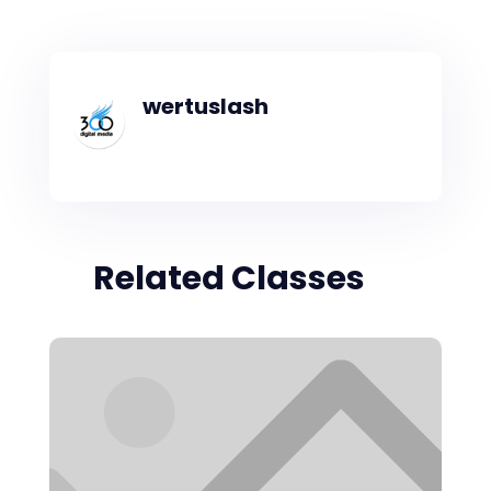
wertuslash
Related Classes