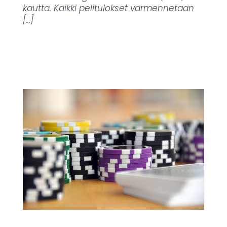
kautta. Kaikki pelitulokset varmennetaan
[…]