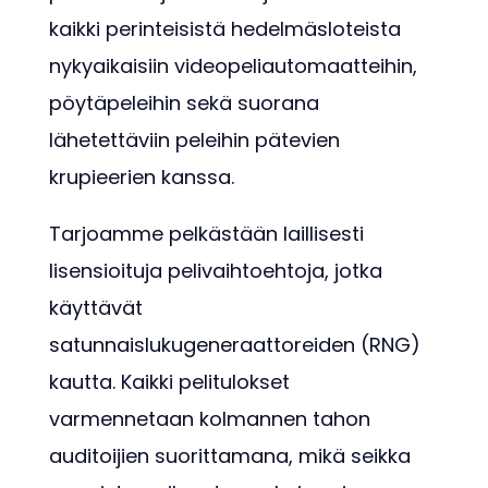
kaikki perinteisistä hedelmäsloteista
nykyaikaisiin videopeliautomaatteihin,
pöytäpeleihin sekä suorana
lähetettäviin peleihin pätevien
krupieerien kanssa.
Tarjoamme pelkästään laillisesti
lisensioituja pelivaihtoehtoja, jotka
käyttävät
satunnaislukugeneraattoreiden (RNG)
kautta. Kaikki pelitulokset
varmennetaan kolmannen tahon
auditoijien suorittamana, mikä seikka