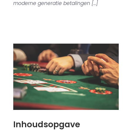
moderne generatie betalingen […]
Inhoudsopgave