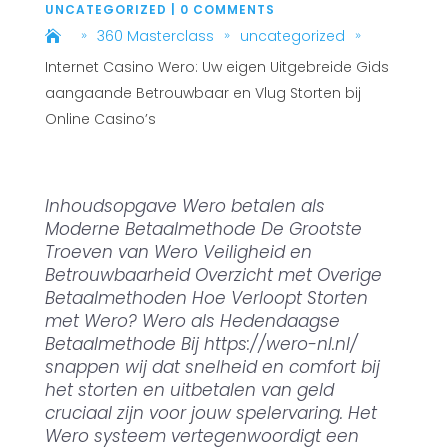
UNCATEGORIZED
|
0 COMMENTS
360 Masterclass
uncategorized
9
9
9
Internet Casino Wero: Uw eigen Uitgebreide Gids
aangaande Betrouwbaar en Vlug Storten bij
Online Casino’s
Inhoudsopgave Wero betalen als
Moderne Betaalmethode De Grootste
Troeven van Wero Veiligheid en
Betrouwbaarheid Overzicht met Overige
Betaalmethoden Hoe Verloopt Storten
met Wero? Wero als Hedendaagse
Betaalmethode Bij https://wero-nl.nl/
snappen wij dat snelheid en comfort bij
het storten en uitbetalen van geld
cruciaal zijn voor jouw spelervaring. Het
Wero systeem vertegenwoordigt een