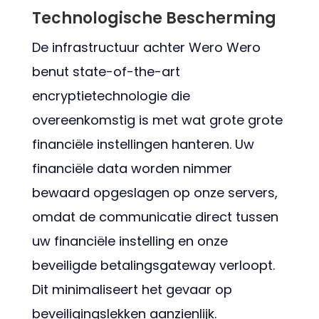
Technologische Bescherming
De infrastructuur achter Wero Wero
benut state-of-the-art
encryptietechnologie die
overeenkomstig is met wat grote grote
financiële instellingen hanteren. Uw
financiële data worden nimmer
bewaard opgeslagen op onze servers,
omdat de communicatie direct tussen
uw financiële instelling en onze
beveiligde betalingsgateway verloopt.
Dit minimaliseert het gevaar op
beveiligingslekken aanzienlijk.