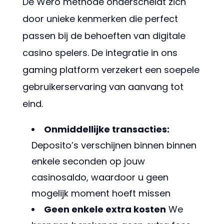
De Wero methode onderscheidt zich
door unieke kenmerken die perfect
passen bij de behoeften van digitale
casino spelers. De integratie in ons
gaming platform verzekert een soepele
gebruikerservaring van aanvang tot
eind.
Onmiddellijke transacties:
Deposito’s verschijnen binnen binnen
enkele seconden op jouw
casinosaldo, waardoor u geen
mogelijk moment hoeft missen
Geen enkele extra kosten
We