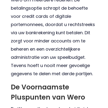
betalingsoptie schrapt de behoefte
voor credit cards of digitale
portemonnees, doordat u rechtstreeks
via uw bankrekening kunt betalen. Dit
zorgt voor minder accounts om te
beheren en een overzichtelijkere
administratie van uw speelbudget.
Tevens hoeft u nooit meer gevoelige
gegevens te delen met derde partijen.
De Voornaamste
Pluspunten van Wero