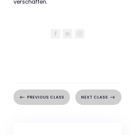
verschaffen.
#
$
PREVIOUS CLASS
NEXT CLASS