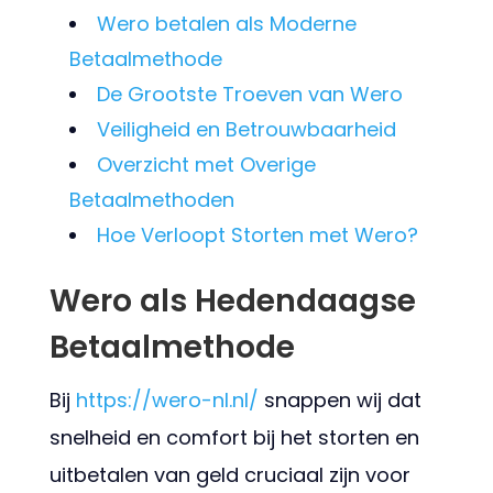
Wero betalen als Moderne
Betaalmethode
De Grootste Troeven van Wero
Veiligheid en Betrouwbaarheid
Overzicht met Overige
Betaalmethoden
Hoe Verloopt Storten met Wero?
Wero als Hedendaagse
Betaalmethode
Bij
https://wero-nl.nl/
snappen wij dat
snelheid en comfort bij het storten en
uitbetalen van geld cruciaal zijn voor