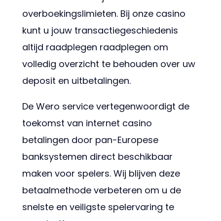
overboekingslimieten. Bij onze casino
kunt u jouw transactiegeschiedenis
altijd raadplegen raadplegen om
volledig overzicht te behouden over uw
deposit en uitbetalingen.
De Wero service vertegenwoordigt de
toekomst van internet casino
betalingen door pan-Europese
banksystemen direct beschikbaar
maken voor spelers. Wij blijven deze
betaalmethode verbeteren om u de
snelste en veiligste spelervaring te