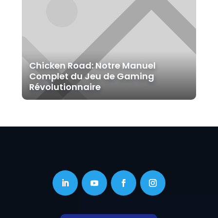
Chicken Road: Notre Manuel
Complet du Jeu de Gaming
Révolutionnaire