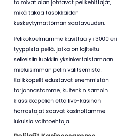
toimivat alan johtavat pelikehittäjät,
mikä takaa tasokkaiden
keskeytymättömän saatavuuden.
Pelikokoelmamme käsittää yli 3000 eri
tyyppistä peliä, jotka on lajiteltu
selkeisiin luokkiin yksinkertaistamaan
mieluisimman pelin valitsemista.
Kolikkopelit edustavat enemmistön
tarjonnastamme, kuitenkin samoin
klassikkopelien että live-kasinon
harrastajat saavat kasinoltamme
lukuisia vaihtoehtoja.