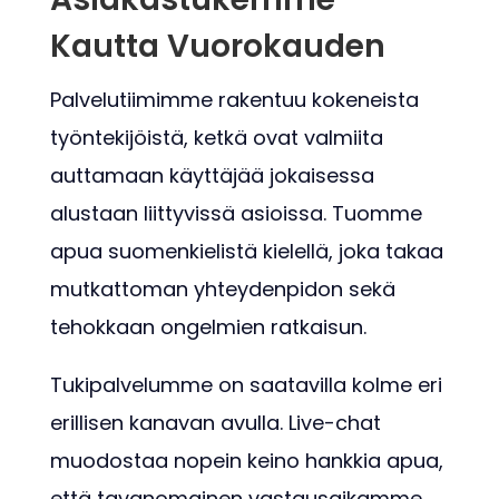
Kautta Vuorokauden
Palvelutiimimme rakentuu kokeneista
työntekijöistä, ketkä ovat valmiita
auttamaan käyttäjää jokaisessa
alustaan liittyvissä asioissa. Tuomme
apua suomenkielistä kielellä, joka takaa
mutkattoman yhteydenpidon sekä
tehokkaan ongelmien ratkaisun.
Tukipalvelumme on saatavilla kolme eri
erillisen kanavan avulla. Live-chat
muodostaa nopein keino hankkia apua,
että tavanomainen vastausaikamme