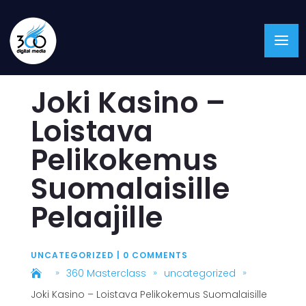
Joki Kasino –
Loistava
Pelikokemus
Suomalaisille
Pelaajille
UNCATEGORIZED
|
0 COMMENTS
360 Masterclass
uncategorized
9
9
9
Joki Kasino – Loistava Pelikokemus Suomalaisille