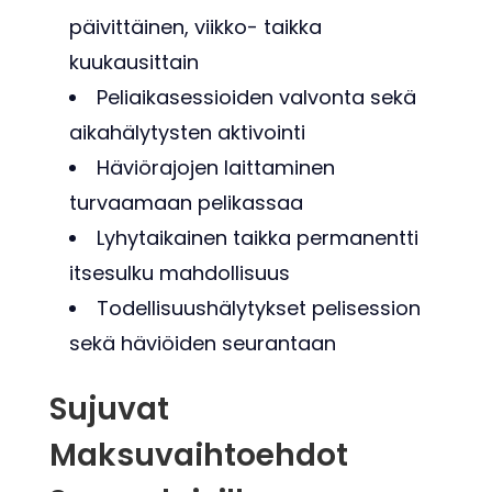
päivittäinen, viikko- taikka
kuukausittain
Peliaikasessioiden valvonta sekä
aikahälytysten aktivointi
Häviörajojen laittaminen
turvaamaan pelikassaa
Lyhytaikainen taikka permanentti
itsesulku mahdollisuus
Todellisuushälytykset pelisession
sekä häviöiden seurantaan
Sujuvat
Maksuvaihtoehdot