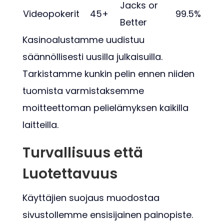
Jacks or
Videopokerit
45+
99.5%
Better
Kasinoalustamme uudistuu
säännöllisesti uusilla julkaisuilla.
Tarkistamme kunkin pelin ennen niiden
tuomista varmistaksemme
moitteettoman pelielämyksen kaikilla
laitteilla.
Turvallisuus että
Luotettavuus
Käyttäjien suojaus muodostaa
sivustollemme ensisijainen painopiste.