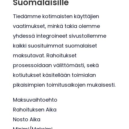
Suomalaisille
Tiedämme kotimaisten käyttäjien
vaatimukset, minkä takia olemme
yhdessä integroineet sivustollemme
kaikki suosituimmat suomalaiset
maksutavat. Rahoitukset
prosessoidaan välittömästi, sekä
kotiutukset käsitellään toimialan
pikaisimpien toimitusaikojen mukaisesti.
Maksuvaihtoehto
Rahoituksen Aika
Nosto Aika