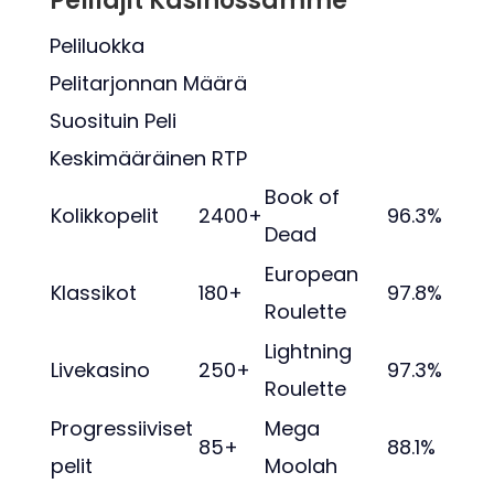
Pelilajit Kasinossamme
Peliluokka
Pelitarjonnan Määrä
Suosituin Peli
Keskimääräinen RTP
Book of
Kolikkopelit
2400+
96.3%
Dead
European
Klassikot
180+
97.8%
Roulette
Lightning
Livekasino
250+
97.3%
Roulette
Progressiiviset
Mega
85+
88.1%
pelit
Moolah