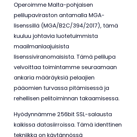
Operoimme Malta-pohjaisen
pelilupaviraston antamalla MGA-
lisenssillä (MGA/B2C/394/2017), tämä
kuuluu johtavia luotetuimmista
maailmanlaajuisista
lisenssiviranomaisista. Tämä pelilupa
velvoittaa toimintamme seuraamaan
ankaria määräyksiä pelaajien
pääomien turvassa pitämisessä ja
rehellisen pelitoiminnan takaamisessa.
Hyödynnämme 256bit SSL-salausta
kaikissa datasiirroissa. Tämä identtinen
tekniikka on käytännössä