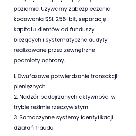
poziomie. Używamy zabezpieczenia
kodowania SSL 256-bit, separację
kapitału klientów od funduszy
bieżących i systematyczne audyty
realizowane przez zewnętrzne
podmioty ochrony.
Dwufazowe potwierdzanie transakcji
pieniężnych
Nadzór podejrzanych aktywności w
trybie reżimie rzeczywistym
Samoczynne systemy identyfikacji
działań fraudu