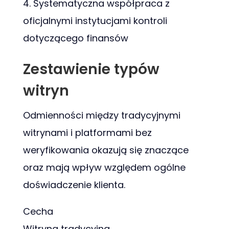
Systematyczna współpraca z
oficjalnymi instytucjami kontroli
dotyczącego finansów
Zestawienie typów
witryn
Odmienności między tradycyjnymi
witrynami i platformami bez
weryfikowania okazują się znaczące
oraz mają wpływ względem ogólne
doświadczenie klienta.
Cecha
Witryna tradycyjna