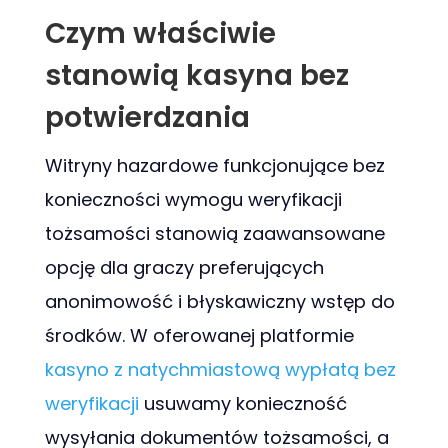
Czym właściwie
stanowią kasyna bez
potwierdzania
Witryny hazardowe funkcjonujące bez
konieczności wymogu weryfikacji
tożsamości stanowią zaawansowane
opcję dla graczy preferujących
anonimowość i błyskawiczny wstęp do
środków. W oferowanej platformie
kasyno z natychmiastową wypłatą bez
weryfikacji
usuwamy konieczność
wysyłania dokumentów tożsamości, a