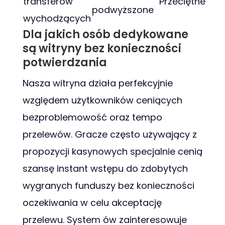
transferów
Przeciętne
podwyższone
wychodzących
Dla jakich osób dedykowane
są witryny bez konieczności
potwierdzania
Nasza witryna działa perfekcyjnie
względem użytkowników ceniących
bezproblemowość oraz tempo
przelewów. Gracze często używający z
propozycji kasynowych specjalnie cenią
szansę instant wstępu do zdobytych
wygranych funduszy bez konieczności
oczekiwania w celu akceptację
przelewu. System ów zainteresowuje