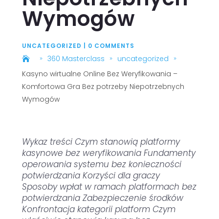
Wymogów
UNCATEGORIZED
|
0 COMMENTS
360 Masterclass
uncategorized
9
9
9
Kasyno wirtualne Online Bez Weryfikowania –
Komfortowa Gra Bez potrzeby Niepotrzebnych
Wymogów
Wykaz treści Czym stanowią platformy
kasynowe bez weryfikowania Fundamenty
operowania systemu bez konieczności
potwierdzania Korzyści dla graczy
Sposoby wpłat w ramach platformach bez
potwierdzania Zabezpieczenie środków
Konfrontacja kategorii platform Czym