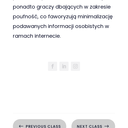
ponadto graczy dbających w zakresie
poufność, co faworyzują minimalizację
podawanych informacji osobistych w
ramach internecie.
#
$
PREVIOUS CLASS
NEXT CLASS