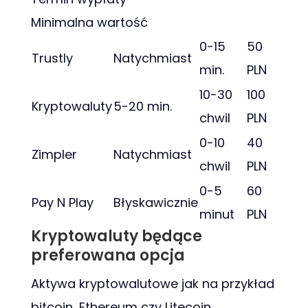
Minimalna wartość
0-15
50
Trustly
Natychmiast
min.
PLN
10-30
100
Kryptowaluty
5-20 min.
chwil
PLN
0-10
40
Zimpler
Natychmiast
chwil
PLN
0-5
60
Pay N Play
Błyskawicznie
minut
PLN
Kryptowaluty będące
preferowana opcja
Aktywa kryptowalutowe jak na przykład
bitcoin, Ethereum czy Litecoin