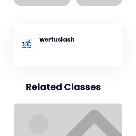
wertuslash
Related Classes