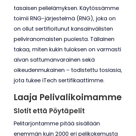
tasaisen pelielämyksen. Käytössämme
toimii RNG-järjestelmä (RNG), joka on
on ollut sertifioitunut kansainvälisten
peliviranomaisten puolesta. Tällainen
takaa, miten kukin tuloksen on varmasti
aivan sattumanvarainen sekä
oikeudenmukainen – todistettu tosiasia,
jota tukee iTech sertifikaattimme.
Laaja Pelivalikoimamme
Slotit että Pöytäpelit
Pelitarjontamme pitää sisällään
enemmän kuin 2000 eri pelikokemusta