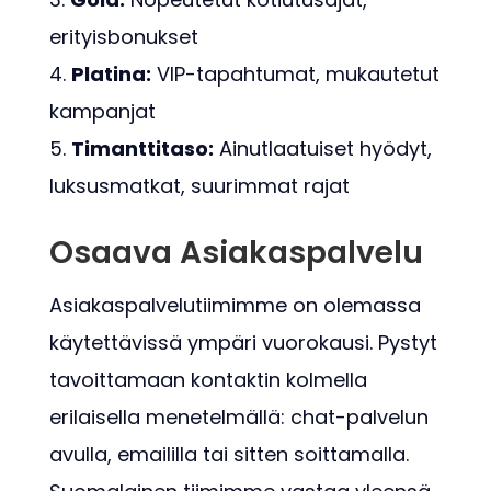
erityisbonukset
Platina:
VIP-tapahtumat, mukautetut
kampanjat
Timanttitaso:
Ainutlaatuiset hyödyt,
luksusmatkat, suurimmat rajat
Osaava Asiakaspalvelu
Asiakaspalvelutiimimme on olemassa
käytettävissä ympäri vuorokausi. Pystyt
tavoittamaan kontaktin kolmella
erilaisella menetelmällä: chat-palvelun
avulla, emaililla tai sitten soittamalla.