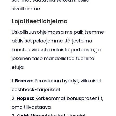
sivuiltamme.
Lojaliteettiohjelma
Uskollisuusohjelmassa me palkitsemme
aktiiviset pelaajamme. Järjestelmä
koostuu viidestä erilaista portaasta, ja
jokainen taso mahdollistaa tuoreita
etuja:
Bronze:
Perustason hyödyt, viikkoiset
cashback-tarjoukset
Hopea:
Korkeammat bonusprosentit,
oma tilivastaava
Gold:
Nopeutetut kotiutusajat,