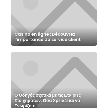
Casino en ligne : Découvrez
l’importance du service client
Ο Οδηγός σχετικά με τις Εταιρίες
Στοιχημάτων: Όσα Χρειάζεται να
Γνωρίζετε