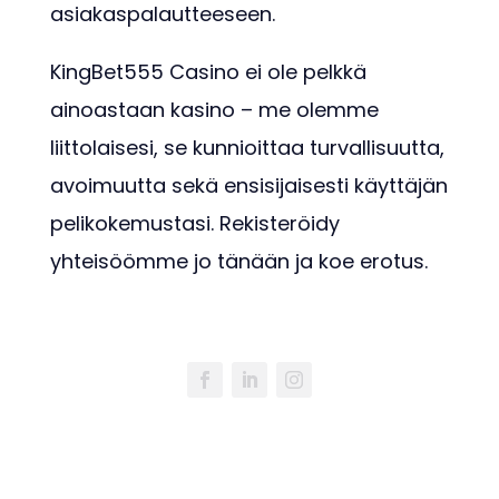
asiakaspalautteeseen.
KingBet555 Casino ei ole pelkkä
ainoastaan kasino – me olemme
liittolaisesi, se kunnioittaa turvallisuutta,
avoimuutta sekä ensisijaisesti käyttäjän
pelikokemustasi. Rekisteröidy
yhteisöömme jo tänään ja koe erotus.