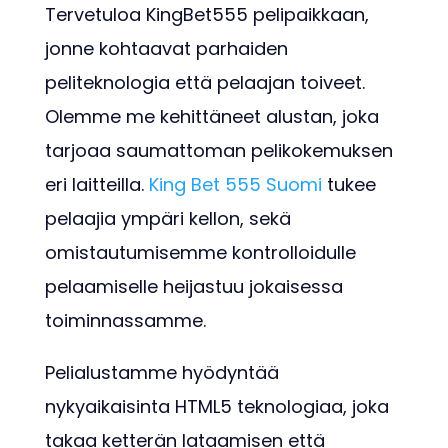
Tervetuloa KingBet555 pelipaikkaan,
jonne kohtaavat parhaiden
peliteknologia että pelaajan toiveet.
Olemme me kehittäneet alustan, joka
tarjoaa saumattoman pelikokemuksen
eri laitteilla.
King Bet 555 Suomi
tukee
pelaajia ympäri kellon, sekä
omistautumisemme kontrolloidulle
pelaamiselle heijastuu jokaisessa
toiminnassamme.
Pelialustamme hyödyntää
nykyaikaisinta HTML5 teknologiaa, joka
takaa ketterän lataamisen että