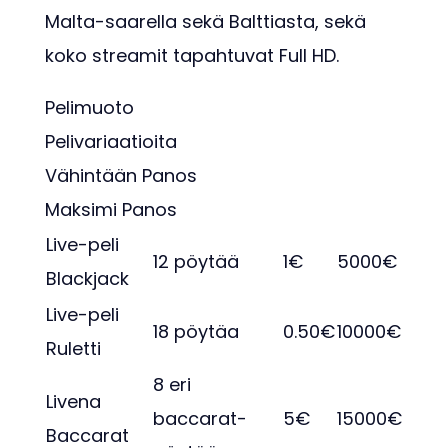
Malta-saarella sekä Balttiasta, sekä
koko streamit tapahtuvat Full HD.
Pelimuoto
Pelivariaatioita
Vähintään Panos
Maksimi Panos
Live-peli
12 pöytää
1€
5000€
Blackjack
Live-peli
18 pöytäa
0.50€
10000€
Ruletti
8 eri
Livena
baccarat-
5€
15000€
Baccarat