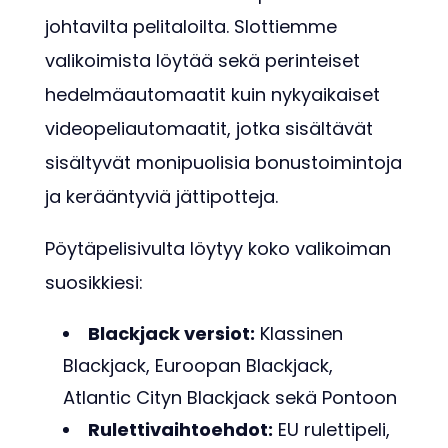
johtavilta pelitaloilta. Slottiemme
valikoimista löytää sekä perinteiset
hedelmäautomaatit kuin nykyaikaiset
videopeliautomaatit, jotka sisältävät
sisältyvät monipuolisia bonustoimintoja
ja kerääntyviä jättipotteja.
Pöytäpelisivulta löytyy koko valikoiman
suosikkiesi:
Blackjack versiot:
Klassinen
Blackjack, Euroopan Blackjack,
Atlantic Cityn Blackjack sekä Pontoon
Rulettivaihtoehdot:
EU rulettipeli,