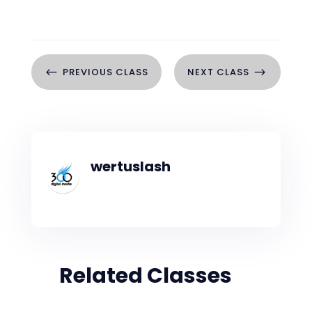
#
$
PREVIOUS CLASS
NEXT CLASS
wertuslash
Related Classes