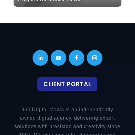
CLIENT PORTAL
360 Digital Media is an independently
owned digital agency, delivering expert
solutions with precision and creativity since
1997. We welcome official inquiries and