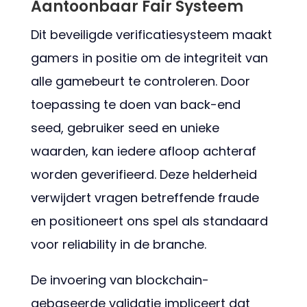
Aantoonbaar Fair Systeem
Dit beveiligde verificatiesysteem maakt
gamers in positie om de integriteit van
alle gamebeurt te controleren. Door
toepassing te doen van back-end
seed, gebruiker seed en unieke
waarden, kan iedere afloop achteraf
worden geverifieerd. Deze helderheid
verwijdert vragen betreffende fraude
en positioneert ons spel als standaard
voor reliability in de branche.
De invoering van blockchain-
gebaseerde validatie impliceert dat