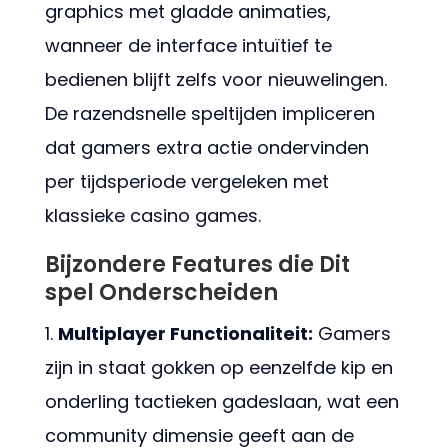
graphics met gladde animaties,
wanneer de interface intuïtief te
bedienen blijft zelfs voor nieuwelingen.
De razendsnelle speltijden impliceren
dat gamers extra actie ondervinden
per tijdsperiode vergeleken met
klassieke casino games.
Bijzondere Features die Dit
spel Onderscheiden
Multiplayer Functionaliteit:
Gamers
zijn in staat gokken op eenzelfde kip en
onderling tactieken gadeslaan, wat een
community dimensie geeft aan de