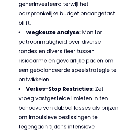
geherinvesteerd terwijl het
oorspronkelijke budget onaangetast
blijft.
Wegkeuze Analyse:
Monitor
patroonmatigheid over diverse
rondes en diversifieer tussen
risicoarme en gevaarlijke paden om
een gebalanceerde speelstrategie te
ontwikkelen.
Verlies-Stop Restricties:
Zet
vroeg vastgestelde limieten in ten
behoeve van dubbel losses als prijzen
om impulsieve beslissingen te
tegengaan tijdens intensieve