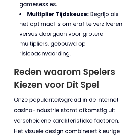
gamesessies.
Multiplier Tijdskeuze:
Begrijp als
het optimaal is om eraf te verzilveren
versus doorgaan voor grotere
multipliers, gebouwd op
risicoaanvaarding.
Reden waarom Spelers
Kiezen voor Dit Spel
Onze populariteitsgraad in de internet
casino-industrie stamt afkomstig uit
verscheidene karakteristieke factoren.
Het visuele design combineert kleurige