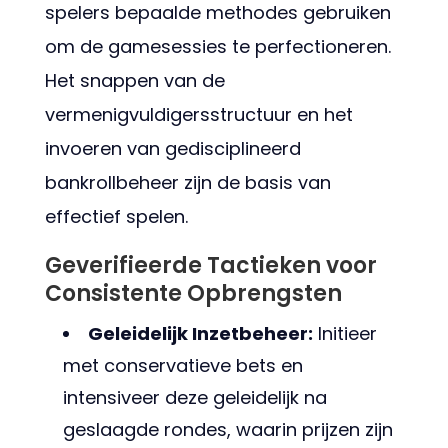
spelers bepaalde methodes gebruiken
om de gamesessies te perfectioneren.
Het snappen van de
vermenigvuldigersstructuur en het
invoeren van gedisciplineerd
bankrollbeheer zijn de basis van
effectief spelen.
Geverifieerde Tactieken voor
Consistente Opbrengsten
Geleidelijk Inzetbeheer:
Initieer
met conservatieve bets en
intensiveer deze geleidelijk na
geslaagde rondes, waarin prijzen zijn