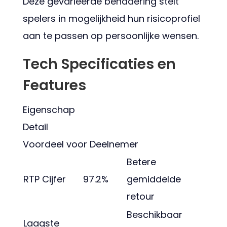
Deze gevarieerde benadering stelt
spelers in mogelijkheid hun risicoprofiel
aan te passen op persoonlijke wensen.
Tech Specificaties en
Features
Eigenschap
Detail
Voordeel voor Deelnemer
Betere
RTP Cijfer
97.2%
gemiddelde
retour
Beschikbaar
Laagste