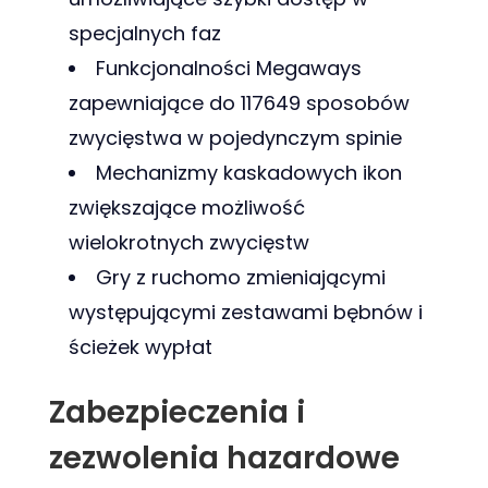
specjalnych faz
Funkcjonalności Megaways
zapewniające do 117649 sposobów
zwycięstwa w pojedynczym spinie
Mechanizmy kaskadowych ikon
zwiększające możliwość
wielokrotnych zwycięstw
Gry z ruchomo zmieniającymi
występującymi zestawami bębnów i
ścieżek wypłat
Zabezpieczenia i
zezwolenia hazardowe