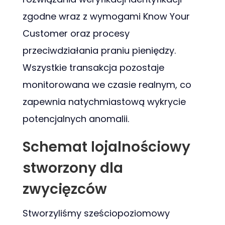
zgodne wraz z wymogami Know Your
Customer oraz procesy
przeciwdziałania praniu pieniędzy.
Wszystkie transakcja pozostaje
monitorowana we czasie realnym, co
zapewnia natychmiastową wykrycie
potencjalnych anomalii.
Schemat lojalnościowy
stworzony dla
zwycięzców
Stworzyliśmy sześciopoziomowy