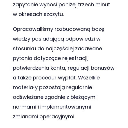
zapytanie wynosi poniżej trzech minut
w okresach szczytu.
Opracowaliśmy rozbudowaną bazę
wiedzy posiadającą odpowiedzi w
stosunku do najczęściej zadawane
pytania dotyczące rejestracji,
potwierdzenia konta, regulacji bonusów
a także procedur wypłat. Wszelkie
materiały pozostają regularnie
odświeżane zgodnie z bieżącymi
normami i implementowanymi
zmianami operacyjnymi.