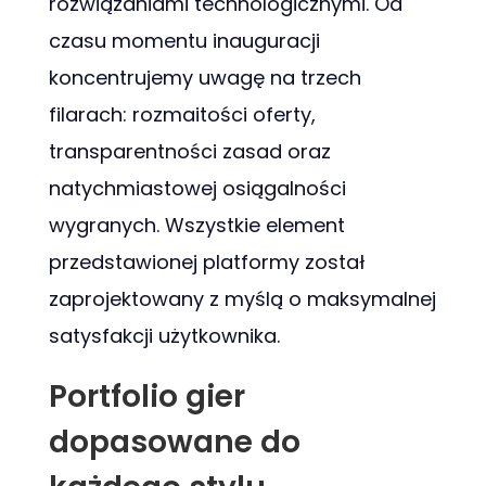
rozwiązaniami technologicznymi. Od
czasu momentu inauguracji
koncentrujemy uwagę na trzech
filarach: rozmaitości oferty,
transparentności zasad oraz
natychmiastowej osiągalności
wygranych. Wszystkie element
przedstawionej platformy został
zaprojektowany z myślą o maksymalnej
satysfakcji użytkownika.
Portfolio gier
dopasowane do