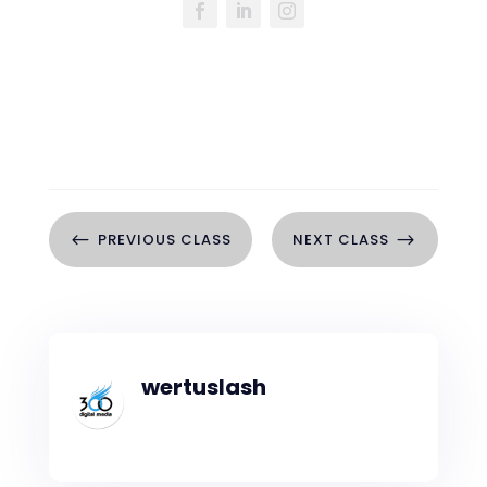
#
$
PREVIOUS CLASS
NEXT CLASS
wertuslash