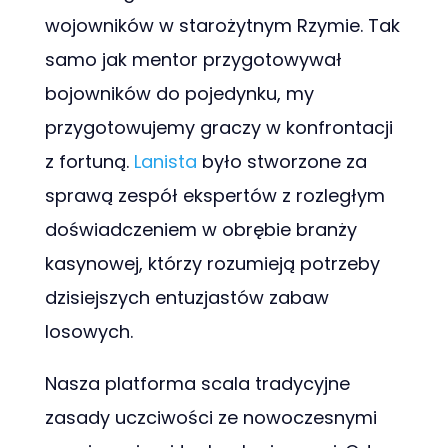
wojowników w starożytnym Rzymie. Tak
samo jak mentor przygotowywał
bojowników do pojedynku, my
przygotowujemy graczy w konfrontacji
z fortuną.
Lanista
było stworzone za
sprawą zespół ekspertów z rozległym
doświadczeniem w obrębie branży
kasynowej, którzy rozumieją potrzeby
dzisiejszych entuzjastów zabaw
losowych.
Nasza platforma scala tradycyjne
zasady uczciwości ze nowoczesnymi