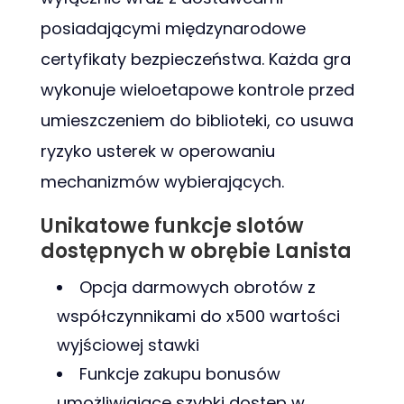
posiadającymi międzynarodowe
certyfikaty bezpieczeństwa. Każda gra
wykonuje wieloetapowe kontrole przed
umieszczeniem do biblioteki, co usuwa
ryzyko usterek w operowaniu
mechanizmów wybierających.
Unikatowe funkcje slotów
dostępnych w obrębie Lanista
Opcja darmowych obrotów z
współczynnikami do x500 wartości
wyjściowej stawki
Funkcje zakupu bonusów
umożliwiające szybki dostęp w