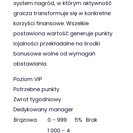
system nagród, w którym aktywność
gracza transformuje się w konkretne
korzyści finansowe. Wszelkie
postawiona wartość generuje punkty
lojalności przekładalne na środki
bonusowe wolne od wymagań
obstawiania.
Poziom VIP
Potrzebne punkty
Zwrot tygodniowy
Dedykowany manager
Brązowa
0 – 999
5%
Brak
1 000 – 4