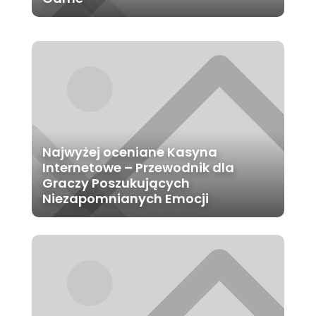
Najwyżej oceniane Kasyna
Internetowe – Przewodnik dla
Graczy Poszukujących
Niezapomnianych Emocji