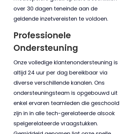
over 30 dagen teneinde aan de
geldende inzetvereisten te voldoen.
Professionele
Ondersteuning
Onze volledige klantenondersteuning is
altijd 24 uur per dag bereikbaar via
diverse verschillende kanalen. Ons
ondersteuningsteam is opgebouwd uit
enkel ervaren teamleden die geschoold
zijn in in alle tech-gerelateerde alsook
spelgerelateerde vraagstukken.
Gemiddeld genomen ligt onze snelle