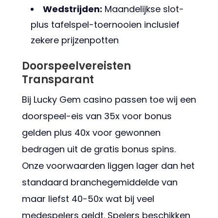
Wedstrijden:
Maandelijkse slot-
plus tafelspel-toernooien inclusief
zekere prijzenpotten
Doorspeelvereisten
Transparant
Bij Lucky Gem casino passen toe wij een
doorspeel-eis van 35x voor bonus
gelden plus 40x voor gewonnen
bedragen uit de gratis bonus spins.
Onze voorwaarden liggen lager dan het
standaard branchegemiddelde van
maar liefst 40-50x wat bij veel
medespelers geldt. Spelers beschikken