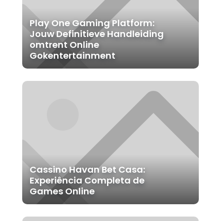
Play One Gaming Platform:
Jouw Definitieve Handleiding
omtrent Online
Gokentertainment
Cassino Havan Bet Casa:
Experiência Completa de
Games Online