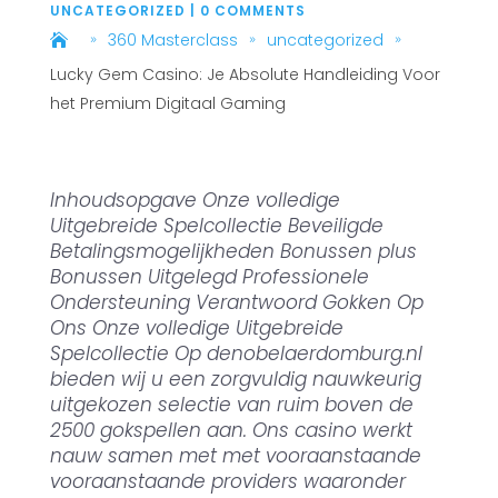
UNCATEGORIZED
|
0 COMMENTS
360 Masterclass
uncategorized
9
9
9
Lucky Gem Casino: Je Absolute Handleiding Voor
het Premium Digitaal Gaming
Inhoudsopgave Onze volledige
Uitgebreide Spelcollectie Beveiligde
Betalingsmogelijkheden Bonussen plus
Bonussen Uitgelegd Professionele
Ondersteuning Verantwoord Gokken Op
Ons Onze volledige Uitgebreide
Spelcollectie Op denobelaerdomburg.nl
bieden wij u een zorgvuldig nauwkeurig
uitgekozen selectie van ruim boven de
2500 gokspellen aan. Ons casino werkt
nauw samen met met vooraanstaande
vooraanstaande providers waaronder